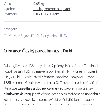
Váha:
0.65 kg
Výrobce:
Český porcelán a.s., Dubí
Rozměry:
0.0 x 0.0 x 0.0 cm
Kategorie:
Konvice čajové
Oblíbený dekor HUSY
O značce Český porcelán a.s., Dubí
Bylo to již v roce 1864, kdy dubský průmyslník p. Anton Tschinkel
koupil rozsáhlý dům s názvem Dolní lesní mlýn, v dnešní Tovární
ulici, v Dubí u Teplic, který přestavěl na výrobu majoliky. V roce
1885 od něho získala továrnu firma C. Teichert z nedaleké Míšně,
která zde
zavedla výrobu porcelánu
v rokokovém tvaru a tzv.
cibulovém dekoru
, jehož výroba dosáhla mimořádného úspěchu a
zájmu mezi zákazníky, o čemž svědčí počet dílů tohoto souboru,