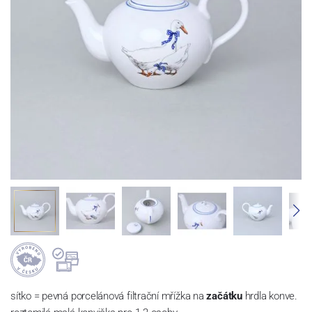
sítko = pevná porcelánová filtrační mřížka na
začátku
hrdla konve.