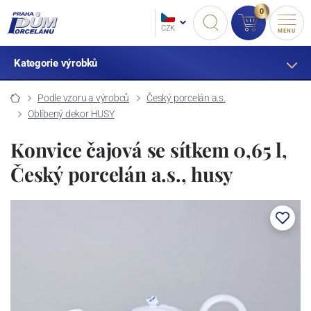
0
CZK
MENU
Kategorie výrobků
Podle vzoru a výrobců
Český porcelán a.s.
Oblíbený dekor HUSY
Konvice čajová se sítkem 0,65 l,
Český porcelán a.s., husy