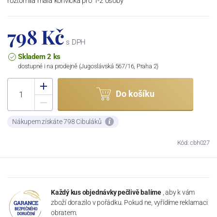
roztomilá malá konvička pro 1-2 osoby
798 Kč
s DPH
Skladem 2 ks
dostupné i na prodejně (Jugoslávská 567/16, Praha 2)
Do košíku
Nákupem získáte 798 Cibuláků
Kód: cbh027
Každý kus objednávky pečlivě balíme
, aby k vám
zboží dorazilo v pořádku. Pokud ne, vyřídíme reklamaci
obratem.