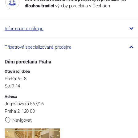
dlouhou tradici
výroby porcelánu v Čechách.
Informace o nákupu
Třípatrová specializovaná prodejna
Dům porcelánu Praha
Otevírací doba
Po-Pá: 9-18
So: 9-14
Adresa
Jugoslávská 567/16
Praha 2, 120 00
Navigovat