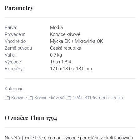
Parametry
Barva:
Modrá
Provedení:
Konvice kávové
Vhodné do:
Myčka OK + Mikrovlnka OK
Země původu:
Česká republika
Váha:
0.7 kg
Výrobce:
Thun 1794
Rozměry:
17.0 x 18.0 x 13.0 cm
Kategorie:
Konvice
Konvice kávové
OPÁL 80136 modrá krajka
O značce Thun 1794
Největší (podle tržeb) domácí výrobce porcelánu z okolí Karlových