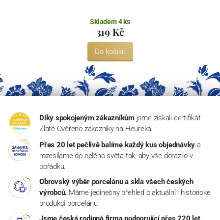
Skladem 4 ks
319 Kč
Do košíku
Díky spokojeným zákazníkům
jsme získali certifikát
Zlaté Ověřeno zákazníky na Heureka.
Přes 20 let pečlivě balíme každý kus objednávky
a
rozesíláme do celého světa tak, aby vše dorazilo v
pořádku.
Obrovský výběr porcelánu a skla všech českých
výrobců.
Máme jedinečný přehled o aktuální i historické
produkci porcelánu
Jsme česká rodinná firma podporující přes 220 let