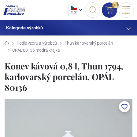
0
CZK
MENU
Kategorie výrobků
Podle vzoru a výrobců
Thun karlovarský porcelán
OPÁL 80136 modrá krajka
Konev kávová 0,8 l, Thun 1794,
karlovarský porcelán, OPÁL
80136