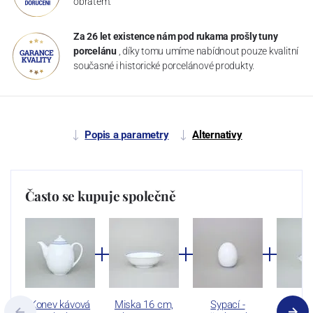
obratem.
Za 26 let existence nám pod rukama prošly tuny
porcelánu
, díky tomu umíme nabídnout pouze kvalitní
současné i historické porcelánové produkty.
Popis a parametry
Alternativy
Často se kupuje společně
Konev kávová
Miska 16 cm,
Sypací -
Miska 