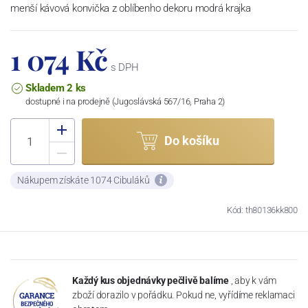
menší kávová konvička z oblíbenho dekoru modrá krajka
1 074 Kč
s DPH
Skladem 2 ks
dostupné i na prodejně (Jugoslávská 567/16, Praha 2)
Do košíku
Nákupem získáte 1074 Cibuláků
Kód: th80136kk800
Každý kus objednávky pečlivě balíme
, aby k vám
zboží dorazilo v pořádku. Pokud ne, vyřídíme reklamaci