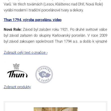
Varů. Ve třech továrnách (Lesov, Klášterec nad Ohří, Nová Role)
vyrábí moderní i tradiční porcelánové tvary a dekory.
Thun 1794, výroba porcelánu, video
Nová Role:
Závod byl založen roku 1921. Po druhé světové válce
byl závod zařazen do skupiny Karlovarský porcelán. V roce 2009
byl závod zakoupen společností Thun 1794 a.s. a došlo k výrazné
změně výrobní náplně. Nová Role se zároveň stala sídlem celé
Zobrazit celý text o značce
›
společnosti a v jejím areálu jsou umístěny i provoz servis a výroba
sítotisku. Thun 1794 a.s. zakoupila i práva k ochranným známkám
a ve své výrobě navazuje na více jak 220-letou tradici výroby
porcelánu. Kapacita tohoto závodu je 3.500 - 4.000 tun ročně,
závod je vybaven moderními technologickými zařízeními -
isostatické lisy, tlakové lití, glazovací komplex, rychlovýpalná pec,
Zobrazit produkty
komorová pec, vtavná dekorační pec. Závod nabízí své výrobky jak
v bílém, tak v dekorovaném provedení.
Závod používá ochrannou známku Thun 1794 a Thun Hotel &
Restaurant.