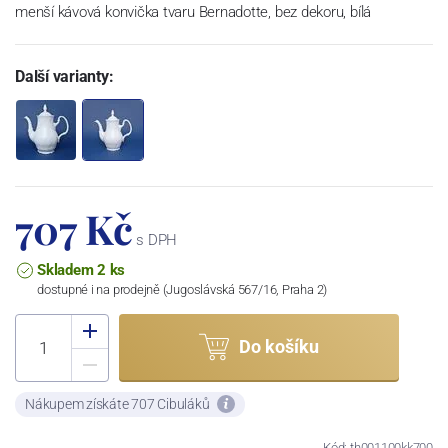
menší kávová konvička tvaru Bernadotte, bez dekoru, bílá
Další varianty:
707 Kč
s DPH
Skladem 2 ks
dostupné i na prodejně (Jugoslávská 567/16, Praha 2)
Do košíku
Nákupem získáte 707 Cibuláků
Kód: th001100kk700