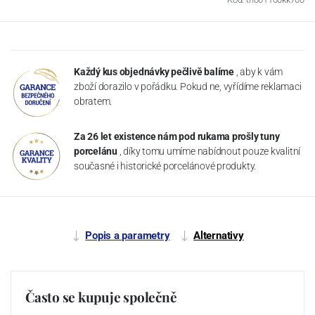
Každý kus objednávky pečlivě balíme
, aby k vám
zboží dorazilo v pořádku. Pokud ne, vyřídíme reklamaci
obratem.
Za 26 let existence nám pod rukama prošly tuny
porcelánu
, díky tomu umíme nabídnout pouze kvalitní
současné i historické porcelánové produkty.
Popis a parametry
Alternativy
Často se kupuje společně