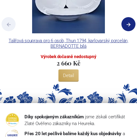
Talířová souprava pro 6 osob, Thun 1794, karlovarský porcelán,
Ta
BERNADOTTE bílá
Výrobek dočasně nedostupný
2 660 Kč
Detail
Díky spokojeným zákazníkům
jsme získali certifikát
Zlaté Ověřeno zákazníky na Heureka.
Přes 20 let pečlivě balíme každý kus objednávky
a