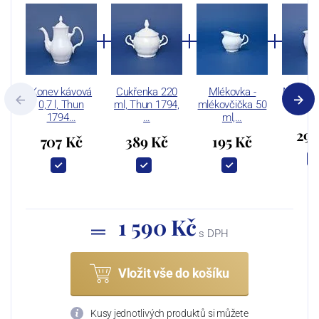
Konev kávová
Cukřenka 220
Mlékovka -
Mlékovka
0,7 l, Thun
ml, Thun 1794,
mlékovčička 50
Thun 
1794…
…
ml,…
299
707 Kč
389 Kč
195 Kč
1 590 Kč
s DPH
Vložit vše do košíku
Kusy jednotlivých produktů si můžete