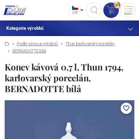
0
CZK
MENU
Kategorie výrobků
Podle vzoru a výrobců
Thun karlovarský porcelán
BERNADOTTE bílá
Konev kávová 0,7 l, Thun 1794,
karlovarský porcelán,
BERNADOTTE bílá