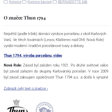
Konvice
Konvice kávové
BERNADOTTE bílá
O značce Thun 1794
Největší (podle tržeb) domácí výrobce porcelánu z okolí Karlových
Varů. Ve třech továrnách (Lesov, Klášterec nad Ohří, Nová Role)
vyrábí moderní i tradiční porcelánové tvary a dekory.
Thun 1794, výroba porcelánu, video
Nová Role:
Závod byl založen roku 1921. Po druhé světové válce
byl závod zařazen do skupiny Karlovarský porcelán. V roce 2009
byl závod zakoupen společností Thun 1794 a.s. a došlo k výrazné
změně výrobní náplně. Nová Role se zároveň stala sídlem celé
Zobrazit celý text o značce
›
společnosti a v jejím areálu jsou umístěny i provoz servis a výroba
sítotisku. Thun 1794 a.s. zakoupila i práva k ochranným známkám
a ve své výrobě navazuje na více jak 220-letou tradici výroby
porcelánu. Kapacita tohoto závodu je 3.500 - 4.000 tun ročně,