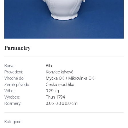
Parametry
Barva:
Bílá
Provedení:
Konvice kávové
Vhodné do:
Myčka OK + Mikrovlnka OK
Země původu:
Česká republika
Váha:
0.39 kg
Výrobce:
Thun 1794
Rozměry:
0.0 x 0.0 x 0.0 cm
Kategorie: