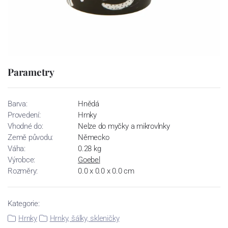
Parametry
Barva:
Hnědá
Provedení:
Hrnky
Vhodné do:
Nelze do myčky a mikrovlnky
Země původu:
Německo
Váha:
0.28 kg
Výrobce:
Goebel
Rozměry:
0.0 x 0.0 x 0.0 cm
Kategorie:
Hrnky
Hrnky, šálky, skleničky