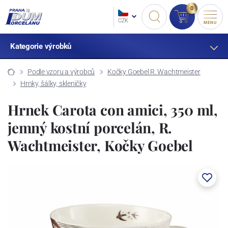
0
CZK
MENU
Kategorie výrobků
Podle vzoru a výrobců
Kočky Goebel R. Wachtmeister
Hrnky, šálky, skleničky
Hrnek Carota con amici, 350 ml,
jemný kostní porcelán, R.
Wachtmeister, Kočky Goebel