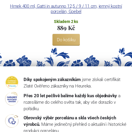
Hrnek 400 ml, Gatti in autunno 12,5 / 9 / 11 cm, jemný kostní
H
porcelán, Goebel
Skladem 2 ks
889 Kč
Do košíku
Díky spokojeným zákazníkům
jsme získali certifikát
Zlaté Ověřeno zákazníky na Heureka.
Přes 20 let pečlivě balíme každý kus objednávky
a
rozesíláme do celého světa tak, aby vše dorazilo v
pořádku.
Obrovský výběr porcelánu a skla všech českých
výrobců.
Máme jedinečný přehled o aktuální i historické
produkci porcelánu