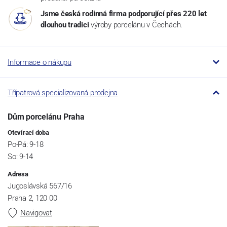
Jsme česká rodinná firma podporující přes 220 let
dlouhou tradici
výroby porcelánu v Čechách.
Informace o nákupu
Třípatrová specializovaná prodejna
Dům porcelánu Praha
Otevírací doba
Po-Pá: 9-18
So: 9-14
Adresa
Jugoslávská 567/16
Praha 2, 120 00
Navigovat