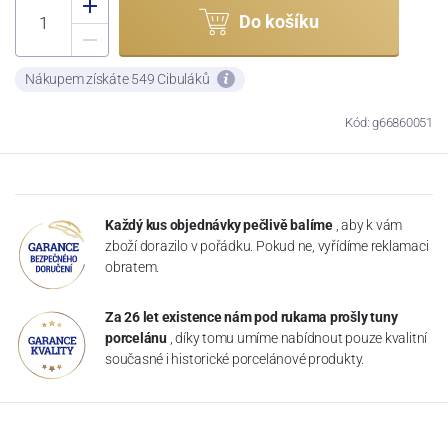
Do košíku
Nákupem získáte 549 Cibuláků
Kód: g66860051
Každý kus objednávky pečlivě balíme
, aby k vám
zboží dorazilo v pořádku. Pokud ne, vyřídíme reklamaci
obratem.
Za 26 let existence nám pod rukama prošly tuny
porcelánu
, díky tomu umíme nabídnout pouze kvalitní
současné i historické porcelánové produkty.