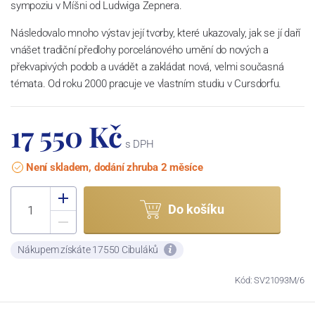
sympoziu v Míšni od Ludwiga Zepnera.
Následovalo mnoho výstav její tvorby, které ukazovaly, jak se jí daří
vnášet tradiční předlohy porcelánového umění do nových a
překvapivých podob a uvádět a zakládat nová, velmi současná
témata. Od roku 2000 pracuje ve vlastním studiu v Cursdorfu.
17 550 Kč
s DPH
Není skladem, dodání zhruba 2 měsíce
Do košíku
Nákupem získáte 17550 Cibuláků
Kód: SV21093M/6