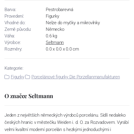
Barva:
Pestrobarevná
Provedení:
Figurky
Vhodné do:
Nelze do myčky a mikrovlnky
Země původu:
Německo
Váha:
0.6 kg
Výrobce:
Seltmann
Rozměry:
0.0 x 0.0 x 0.0 cm
Kategorie:
Figurky
Porcelánové figurky Die Porzellanmanufakturen
O značce Seltmann
Jeden z největších německých výrobců porcelánu. Sídlí nedaleko
českých hranic v městečku Weiden i. d. O. za Rozvadovem. Vyrábí
velmi kvalitní moderní porcelán s hezkými jednoduchými i