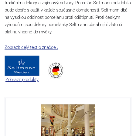
tradičními dekory a zajímavými tvary. Porcelán Seltmann odzdobí a
bude dobře sloužit v každé současné domácnosti. Seltmann dbá
na vysokou odolnost porcelánu proti odštípnutí. Proti českým
výrobcům jsou dekory porcelánky Seltmann obsahující zlato či
platinu vhodné do myčky.
Zobrazit celý text o značce
›
Zobrazit produkty