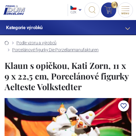
0
CZK
MENU
Kategorie výrobků
Podle vzoru a výrobců
Porcelánové figurky Die Porzellanmanufakturen
Klaun s opičkou, Kati Zorn, 11 x
9 x 22,5 cm, Porcelánové figurky
Aelteste Volkstedter