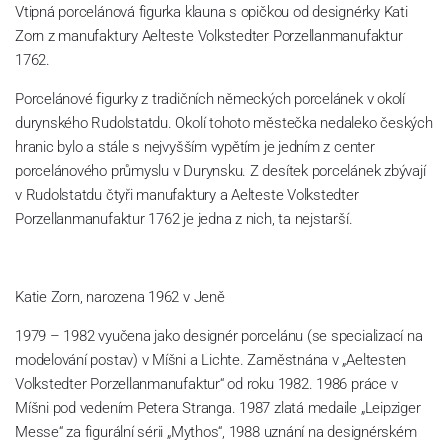
Vtipná porcelánová figurka klauna s opičkou od designérky Kati
Zorn z manufaktury Aelteste Volkstedter Porzellanmanufaktur
1762.
Porcelánové figurky z tradičních německých porcelánek v okolí
durynského Rudolstatdu. Okolí tohoto městečka nedaleko českých
hranic bylo a stále s nejvyšším vypětím je jedním z center
porcelánového průmyslu v Durynsku. Z desítek porcelánek zbývají
v Rudolstatdu čtyři manufaktury a Aelteste Volkstedter
Porzellanmanufaktur 1762 je jedna z nich, ta nejstarší.
Katie Zorn, narozena 1962 v Jeně
1979 – 1982 vyučena jako designér porcelánu (se specializací na
modelování postav) v Míšni a Lichte. Zaměstnána v „Aeltesten
Volkstedter Porzellanmanufaktur“ od roku 1982. 1986 práce v
Míšni pod vedením Petera Stranga. 1987 zlatá medaile „Leipziger
Messe“ za figurální sérii „Mythos“, 1988 uznání na designérském