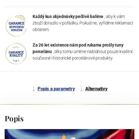
Každý kus objednávky pečlivě balíme
, aby k vám
zboží dorazilo v pořádku. Pokud ne, vyřídíme reklamaci
obratem.
Za 26 let existence nám pod rukama prošly tuny
porcelánu
, díky tomu umíme nabídnout pouze kvalitní
současné i historické porcelánové produkty.
Popis a parametry
Alternativy
Popis