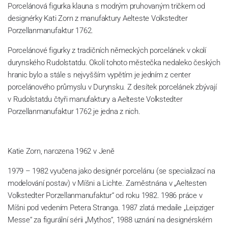
Porcelánová figurka klauna s modrým pruhovaným tričkem od
designérky Kati Zorn z manufaktury Aelteste Volkstedter
Porzellanmanufaktur 1762.
Porcelánové figurky z tradičních německých porcelánek v okolí
durynského Rudolstatdu. Okolí tohoto městečka nedaleko českých
hranic bylo a stále s nejvyšším vypětím je jedním z center
porcelánového průmyslu v Durynsku. Z desítek porcelánek zbývají
v Rudolstatdu čtyři manufaktury a Aelteste Volkstedter
Porzellanmanufaktur 1762 je jedna z nich.
Katie Zorn, narozena 1962 v Jeně
1979 – 1982 vyučena jako designér porcelánu (se specializací na
modelování postav) v Míšni a Lichte. Zaměstnána v „Aeltesten
Volkstedter Porzellanmanufaktur“ od roku 1982. 1986 práce v
Míšni pod vedením Petera Stranga. 1987 zlatá medaile „Leipziger
Messe“ za figurální sérii „Mythos“, 1988 uznání na designérském