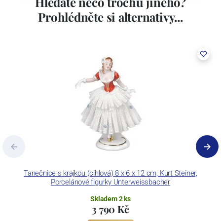
Hledáte něco trochu jiného?
Prohlédněte si alternativy...
Tanečnice s krajkou (cihlová) 8 x 6 x 12 cm, Kurt Steiner,
Porcelánové figurky Unterweissbacher
Skladem 2 ks
3 790 Kč