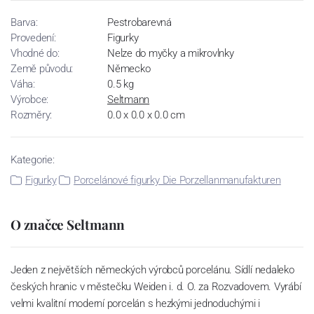
Barva:
Pestrobarevná
Provedení:
Figurky
Vhodné do:
Nelze do myčky a mikrovlnky
Země původu:
Německo
Váha:
0.5 kg
Výrobce:
Seltmann
Rozměry:
0.0 x 0.0 x 0.0 cm
Kategorie:
Figurky
Porcelánové figurky Die Porzellanmanufakturen
O značce Seltmann
Jeden z největších německých výrobců porcelánu. Sídlí nedaleko
českých hranic v městečku Weiden i. d. O. za Rozvadovem. Vyrábí
velmi kvalitní moderní porcelán s hezkými jednoduchými i