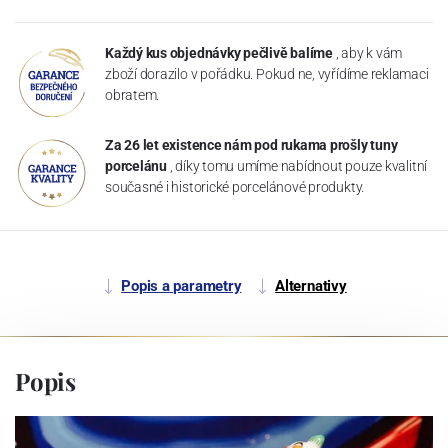
Každý kus objednávky pečlivě balíme
, aby k vám
zboží dorazilo v pořádku. Pokud ne, vyřídíme reklamaci
obratem.
Za 26 let existence nám pod rukama prošly tuny
porcelánu
, díky tomu umíme nabídnout pouze kvalitní
současné i historické porcelánové produkty.
Popis a parametry
Alternativy
Popis