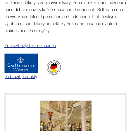
tradičními dekory a zajímavými tvary. Porcelán Seltmann odzdobí a
bude dobře sloužit v každé současné domácnosti. Seltmann dbá
na vysokou odolnost porcelánu proti odštípnutí. Proti českým
výrobcům jsou dekory porcelánky Seltmann obsahující zlato či
platinu vhodné do myčky.
Zobrazit celý text o značce
›
Zobrazit produkty