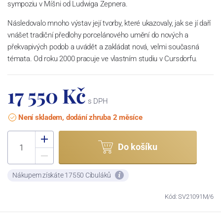
sympoziu v Míšni od Ludwiga Zepnera.
Následovalo mnoho výstav její tvorby, které ukazovaly, jak se jí daří
vnášet tradiční předlohy porcelánového umění do nových a
překvapivých podob a uvádět a zakládat nová, velmi současná
témata. Od roku 2000 pracuje ve vlastním studiu v Cursdorfu.
17 550 Kč
s DPH
Není skladem, dodání zhruba 2 měsíce
Do košíku
Nákupem získáte 17550 Cibuláků
Kód: SV21091M/6