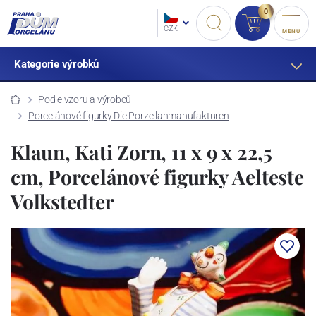
0
CZK
MENU
Kategorie výrobků
Podle vzoru a výrobců
Porcelánové figurky Die Porzellanmanufakturen
Klaun, Kati Zorn, 11 x 9 x 22,5
cm, Porcelánové figurky Aelteste
Volkstedter