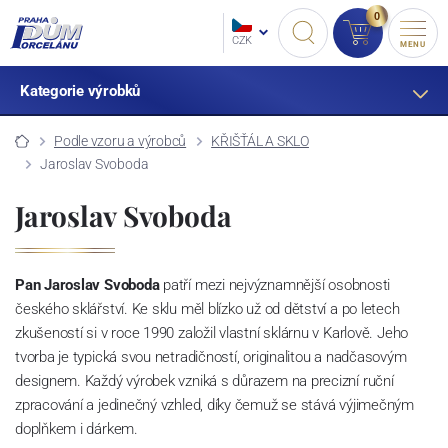
0
CZK
MENU
Kategorie výrobků
Podle vzoru a výrobců
KŘIŠŤÁL A SKLO
Jaroslav Svoboda
Jaroslav Svoboda
Pan Jaroslav Svoboda
patří mezi nejvýznamnější osobnosti
českého sklářství. Ke sklu měl blízko už od dětství a po letech
zkušeností si v roce 1990 založil vlastní sklárnu v Karlově. Jeho
tvorba je typická svou netradičností, originalitou a nadčasovým
designem. Každý výrobek vzniká s důrazem na precizní ruční
zpracování a jedinečný vzhled, díky čemuž se stává výjimečným
doplňkem i dárkem.