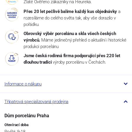
Zlaté Ověřeno zákazníky na Heureka.
Přes 20 let pečlivě balíme každý kus objednávky
a
rozesíláme do celého světa tak, aby vše dorazilo v
pořádku.
Obrovský výběr porcelánu a skla všech českých
výrobců.
Máme jedinečný přehled o aktuální i historické
produkci porcelánu
Jsme česká rodinná firma podporující přes 220 let
dlouhou tradici
výroby porcelánu v Čechách.
Informace o nákupu
Třípatrová specializovaná prodejna
Dům porcelánu Praha
Otevírací doba
Po-Pá: 9-18