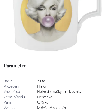
Parametry
Barva:
Žlutá
Provedení:
Hrnky
Vhodné do:
Nelze do myčky a mikrovlnky
Země původu:
Německo
Váha:
0.75 kg
Výrobce:
Míšeňský porcelán