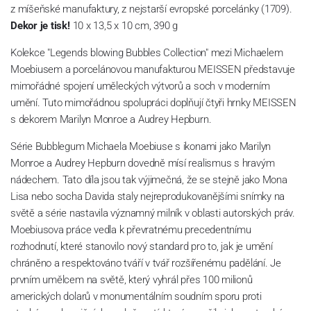
z míšeňské manufaktury, z nejstarší evropské porcelánky (1709).
Dekor je tisk!
10 x 13,5 x 10 cm, 390 g
Kolekce "Legends blowing Bubbles Collection" mezi Michaelem
Moebiusem a porcelánovou manufakturou MEISSEN představuje
mimořádné spojení uměleckých výtvorů a soch v moderním
umění. Tuto mimořádnou spolupráci doplňují čtyři hrnky MEISSEN
s dekorem Marilyn Monroe a Audrey Hepburn.
Série Bubblegum Michaela Moebiuse s ikonami jako Marilyn
Monroe a Audrey Hepburn dovedně mísí realismus s hravým
nádechem. Tato díla jsou tak výjimečná, že se stejně jako Mona
Lisa nebo socha Davida staly nejreprodukovanějšími snímky na
světě a série nastavila významný milník v oblasti autorských práv.
Moebiusova práce vedla k převratnému precedentnímu
rozhodnutí, které stanovilo nový standard pro to, jak je umění
chráněno a respektováno tváří v tvář rozšířenému padělání. Je
prvním umělcem na světě, který vyhrál přes 100 milionů
amerických dolarů v monumentálním soudním sporu proti