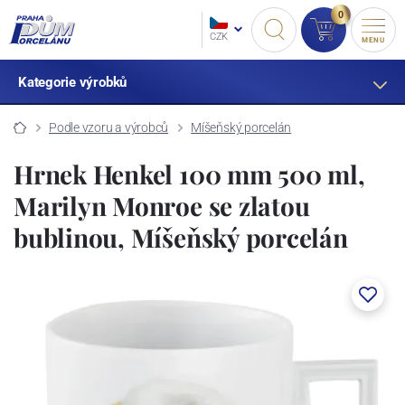
0
CZK
MENU
Kategorie výrobků
Podle vzoru a výrobců
Míšeňský porcelán
Hrnek Henkel 100 mm 500 ml,
Marilyn Monroe se zlatou
bublinou, Míšeňský porcelán