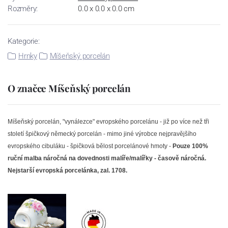
Rozměry:
0.0 x 0.0 x 0.0 cm
Kategorie:
Hrnky
Míšeňský porcelán
O značce Míšeňský porcelán
Míšeňský porcelán, "vynálezce" evropského porcelánu - již po více než tři
století špičkový německý porcelán - mimo jiné výrobce nejpravějšího
evropského cibuláku - špičková bělost porcelánové hmoty -
Pouze 100%
ruční malba náročná na dovednosti malíře/malířky - časově náročná.
Nejstarší evropská porcelánka, zal. 1708.