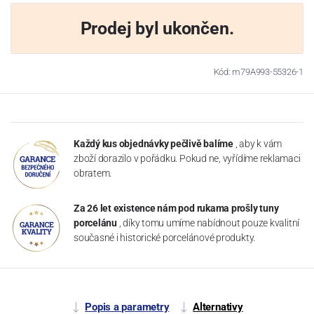
Prodej byl ukončen.
Kód: m79A993-55326-1
Každý kus objednávky pečlivě balíme
, aby k vám
zboží dorazilo v pořádku. Pokud ne, vyřídíme reklamaci
obratem.
Za 26 let existence nám pod rukama prošly tuny
porcelánu
, díky tomu umíme nabídnout pouze kvalitní
současné i historické porcelánové produkty.
Popis a parametry
Alternativy