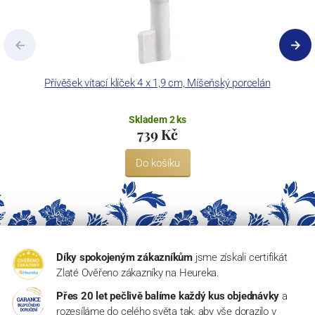
Přívěšek vítací klíček 4 x 1,9 cm, Míšeňský porcelán
V
Skladem 2 ks
739 Kč
Do košíku
Díky spokojeným zákazníkům
jsme získali certifikát
Zlaté Ověřeno zákazníky na Heureka.
Přes 20 let pečlivě balíme každý kus objednávky
a
rozesíláme do celého světa tak, aby vše dorazilo v