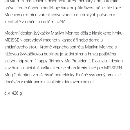
stovkám zahraničních společností, které porušily jeho autorská
práva. Tento úspěch podtrhuje širokou přitažlivost série, ale také
Moebiovu roli při utváření konverzace o autorských právech a
kreativitě v umění po celém světě.
Moderní design žvýkačky Marilyn Monroe dělá z klasického hrnku
MEISSEN opravdový magnet v kanceláři nebo doma u
snídaňového stolu. Kromě vtipného portrétu Marilyn Monroe s
růžovou žvýkačkovou bublinou je zadní strana hrnku potištěna
zlatým nápisem "Happy Birthday Mr. President". Exkluzivní design
završuje klasicistní ouško, které je charakteristické pro MEISSEN
Mug Collection z míšeňské porcelánky. Ručně vyrobený hrnek je
dodáván v exkluzivním, kvalitním dárkovém balení.
č.v. 426 g