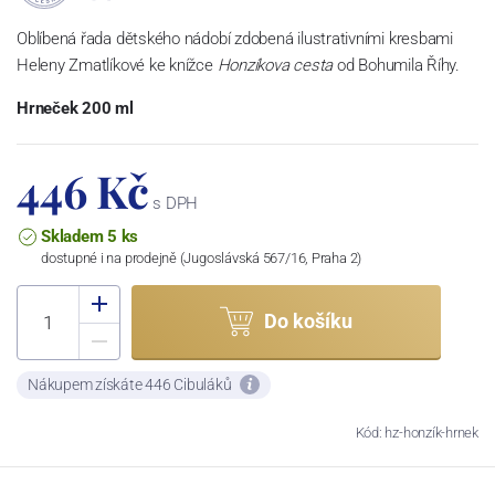
Oblíbená řada dětského nádobí zdobená ilustrativními kresbami
Heleny Zmatlíkové ke knížce
Honzíkova cesta
od Bohumila Říhy.
Hrneček 200 ml
446 Kč
s DPH
Skladem 5 ks
dostupné i na prodejně (Jugoslávská 567/16, Praha 2)
Do košíku
Nákupem získáte 446 Cibuláků
Kód: hz-honzík-hrnek