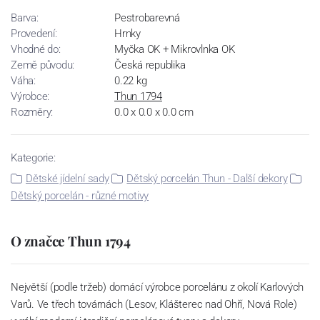
Barva:
Pestrobarevná
Provedení:
Hrnky
Vhodné do:
Myčka OK + Mikrovlnka OK
Země původu:
Česká republika
Váha:
0.22 kg
Výrobce:
Thun 1794
Rozměry:
0.0 x 0.0 x 0.0 cm
Kategorie:
Dětské jídelní sady
Dětský porcelán Thun - Další dekory
Dětský porcelán - různé motivy
O značce Thun 1794
Největší (podle tržeb) domácí výrobce porcelánu z okolí Karlových
Varů. Ve třech továrnách (Lesov, Klášterec nad Ohří, Nová Role)