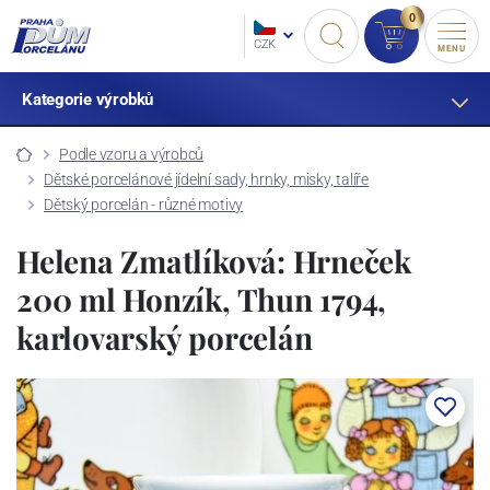
0
CZK
MENU
Kategorie výrobků
Podle vzoru a výrobců
Dětské porcelánové jídelní sady, hrnky, misky, talíře
Dětský porcelán - různé motivy
Helena Zmatlíková: Hrneček
200 ml Honzík, Thun 1794,
karlovarský porcelán