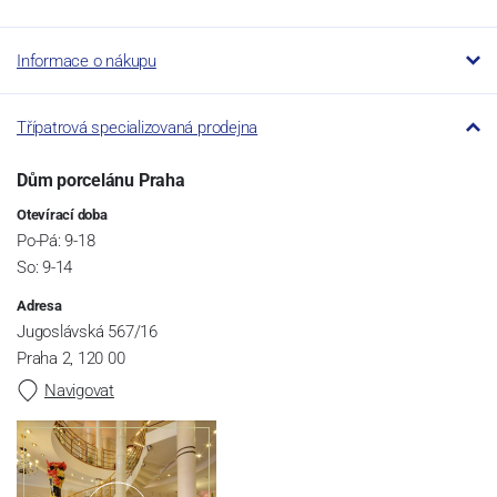
Informace o nákupu
Třípatrová specializovaná prodejna
Dům porcelánu Praha
Otevírací doba
Po-Pá: 9-18
So: 9-14
Adresa
Jugoslávská 567/16
Praha 2, 120 00
Navigovat