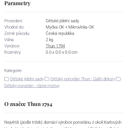
Parametry
Provedení:
Dětské jídelní sady
Vhodné do:
Myčka OK + Mikrovlnka OK
Země původu:
Česká republika
Váha:
2 kg
Výrobce:
Thun 1794
Rozměry:
0.0 x 0.0 x 0.0 cm
Kategorie:
Dětské jídelní sady
Dětský porcelán Thun - Další dekory
Dětský porcelán - různé motivy
O značce Thun 1794
Největší (podle tržeb) domácí výrobce porcelánu z okolí Karlových