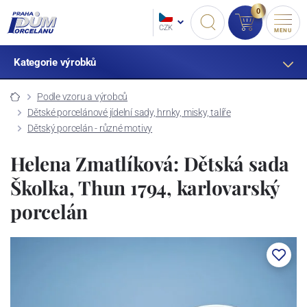
0
CZK
MENU
Kategorie výrobků
Podle vzoru a výrobců
Dětské porcelánové jídelní sady, hrnky, misky, talíře
Dětský porcelán - různé motivy
Helena Zmatlíková: Dětská sada
Školka, Thun 1794, karlovarský
porcelán