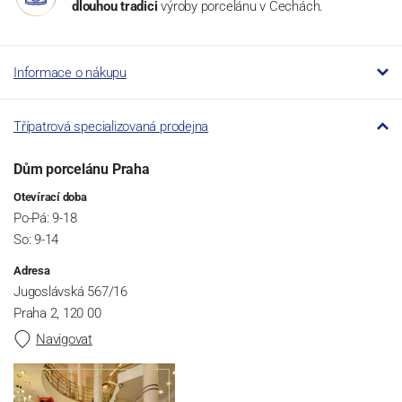
dlouhou tradici
výroby porcelánu v Čechách.
Informace o nákupu
Třípatrová specializovaná prodejna
Dům porcelánu Praha
Otevírací doba
Po-Pá: 9-18
So: 9-14
Adresa
Jugoslávská 567/16
Praha 2, 120 00
Navigovat