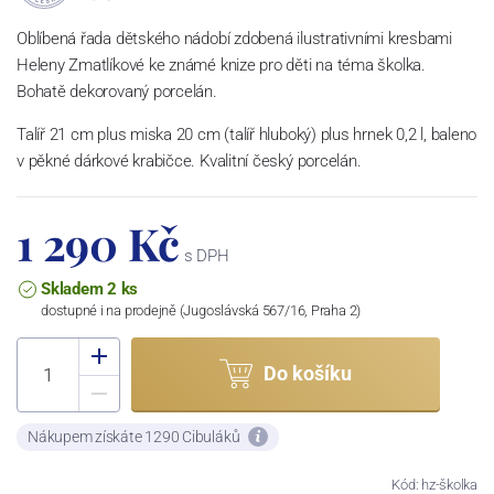
Oblíbená řada dětského nádobí zdobená ilustrativními kresbami
Heleny Zmatlíkové ke známé knize pro děti na téma školka.
Bohatě dekorovaný porcelán.
Talíř 21 cm plus miska 20 cm (talíř hluboký) plus hrnek 0,2 l, baleno
v pěkné dárkové krabičce. Kvalitní český porcelán.
1 290 Kč
s DPH
Skladem 2 ks
dostupné i na prodejně (Jugoslávská 567/16, Praha 2)
Do košíku
Nákupem získáte 1290 Cibuláků
Kód: hz-školka