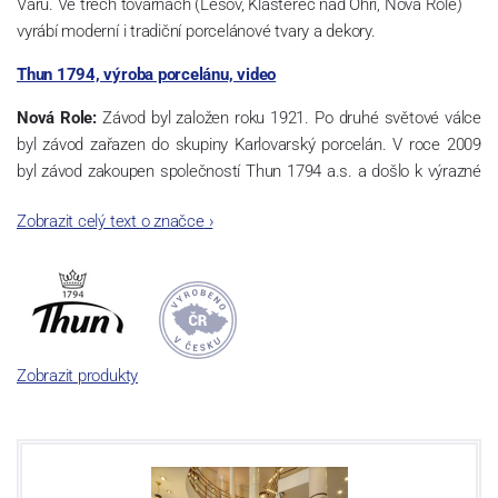
Varů. Ve třech továrnách (Lesov, Klášterec nad Ohří, Nová Role)
vyrábí moderní i tradiční porcelánové tvary a dekory.
Thun 1794, výroba porcelánu, video
Nová Role:
Závod byl založen roku 1921. Po druhé světové válce
byl závod zařazen do skupiny Karlovarský porcelán. V roce 2009
byl závod zakoupen společností Thun 1794 a.s. a došlo k výrazné
změně výrobní náplně. Nová Role se zároveň stala sídlem celé
Zobrazit celý text o značce
›
společnosti a v jejím areálu jsou umístěny i provoz servis a výroba
sítotisku. Thun 1794 a.s. zakoupila i práva k ochranným známkám
a ve své výrobě navazuje na více jak 220-letou tradici výroby
porcelánu. Kapacita tohoto závodu je 3.500 - 4.000 tun ročně,
závod je vybaven moderními technologickými zařízeními -
isostatické lisy, tlakové lití, glazovací komplex, rychlovýpalná pec,
Zobrazit produkty
komorová pec, vtavná dekorační pec. Závod nabízí své výrobky jak
v bílém, tak v dekorovaném provedení.
Závod používá ochrannou známku Thun 1794 a Thun Hotel &
Restaurant.