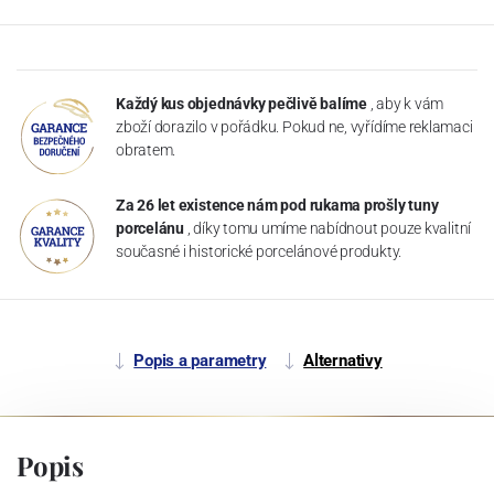
Každý kus objednávky pečlivě balíme
, aby k vám
zboží dorazilo v pořádku. Pokud ne, vyřídíme reklamaci
obratem.
Za 26 let existence nám pod rukama prošly tuny
porcelánu
, díky tomu umíme nabídnout pouze kvalitní
současné i historické porcelánové produkty.
Popis a parametry
Alternativy
Popis