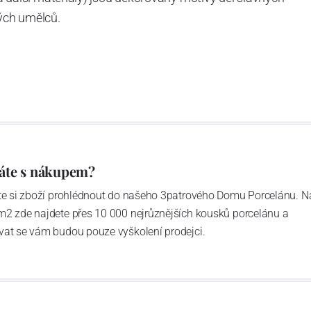
ých umělců.
áte s nákupem?
ďte si zboží prohlédnout do našeho 3patrového Domu Porcelánu. N
m2 zde najdete přes 10 000 nejrůznějších kousků porcelánu a
vat se vám budou pouze vyškolení prodejci.