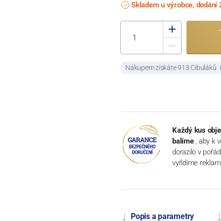
Skladem u výrobce, dodání 
Nákupem získáte 913 Cibuláků
Každý kus obje
balíme
, aby k 
dorazilo v pořá
vyřídíme reklam
Popis a parametry