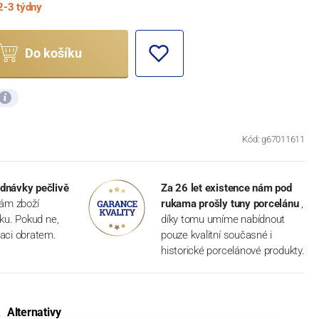
2-3 týdny
Do košíku
Kód: g67011611
dnávky pečlivě
Za 26 let existence nám pod
vám zboží
rukama prošly tuny porcelánu
,
dku. Pokud ne,
díky tomu umíme nabídnout
aci obratem.
pouze kvalitní současné i
historické porcelánové produkty.
Alternativy