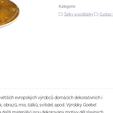
Kategorie:
Šálky a podšálky
Gustav 
jvětších evropských výrobců domácích dekorativních i
, obrazů, mis, šálků, svítidel, apod. Výrobky Goebel
n a další materiály) jsou dekorovány motivy děl slavných