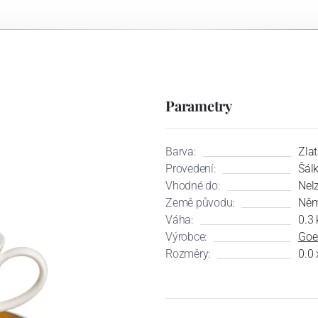
Parametry
Barva:
Zlat
Provedení:
Šál
Vhodné do:
Nel
Země původu:
Něm
Váha:
0.3 
Výrobce:
Goe
Rozměry:
0.0 