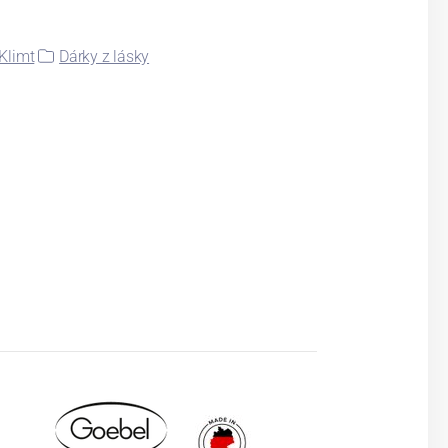
Klimt
Dárky z lásky