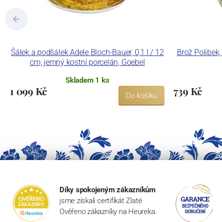
Šálek a podšálek Adele Bloch-Bauer, 0,1 l / 12
Brož Polibek, 
cm, jemný kostní porcelán, Goebel
Skladem 1 ks
1 099 Kč
739 Kč
Do košíku
Díky spokojeným zákazníkům
jsme získali certifikát Zlaté
Ověřeno zákazníky na Heureka.