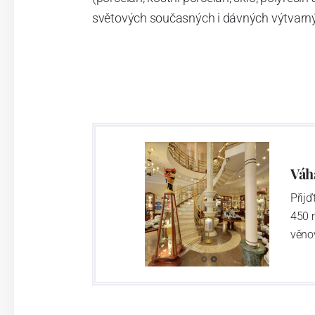
světových současných i dávných výtvarn
Váh
Přij
450 
věno