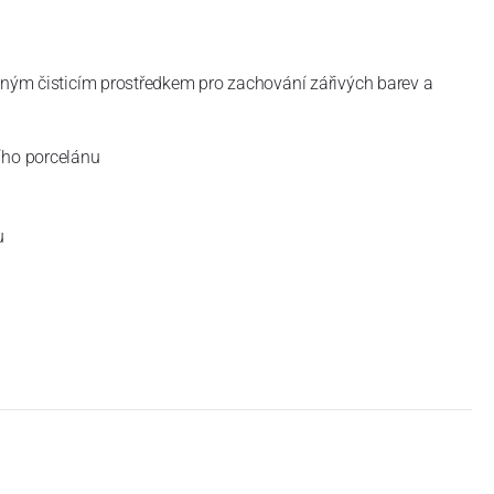
mným čisticím prostředkem pro zachování zářivých barev a
ího porcelánu
u