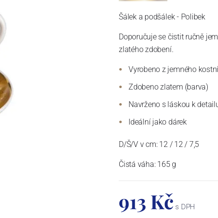
Šálek a podšálek - Polibek
Doporučuje se čistit ručně je
zlatého zdobení.
Vyrobeno z jemného kostn
Zdobeno zlatem (barva)
Navrženo s láskou k detail
Ideální jako dárek
D/Š/V v cm:
12 / 12 / 7,5
Čistá váha: 165 g
913 Kč
s DPH