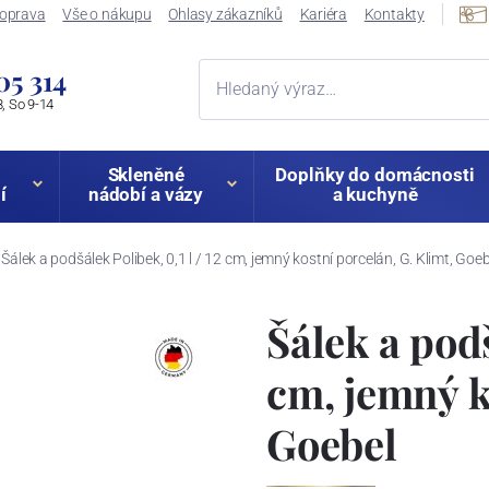
oprava
Vše o nákupu
Ohlasy zákazníků
Kariéra
Kontakty
05 314
, So 9-14
Skleněné
Doplňky do domácnosti
í
nádobí a vázy
a kuchyně
Šálek a podšálek Polibek, 0,1 l / 12 cm, jemný kostní porcelán, G. Klimt, Goeb
Šálek a podš
cm, jemný k
Goebel