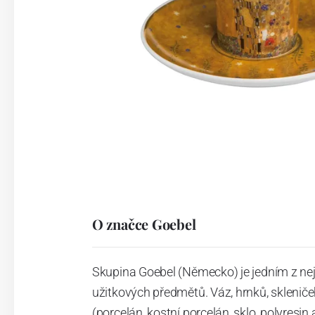
O značce Goebel
Skupina Goebel (Německo) je jedním z ne
užitkových předmětů. Váz, hrnků, skleniček
(porcelán, kostní porcelán, sklo, polyresi