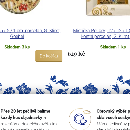
5 / 5 / 1 cm, porcelán, G. Klimt,
Mistička Polibek, 12 / 12 / 1
Goebel
kostní porcelán, G. Klimt
Skladem 3 ks
Skladem 1 ks
629 Kč
Do košíku
Přes 20 let pečlivě balíme
Obrovský výběr p
každý kus objednávky
a
skla všech český
rozesíláme do celého světa tak,
Máme jedinečný p