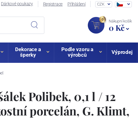
Dárkové poukazy
Registrace
Přihlášení
CZK
0
Nákupní košík
0 Kč
Dekorace a
Podle vzoru a
Výprodej
šperky
výrobců
el
álek Polibek, 0,1 l / 12
ostní porcelán, G. Klimt,