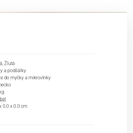
á, Žlutá
ky a podšálky
ze do myčky a mikrovlnky
ecko
kg
bel
x 0.0 x 0.0 cm