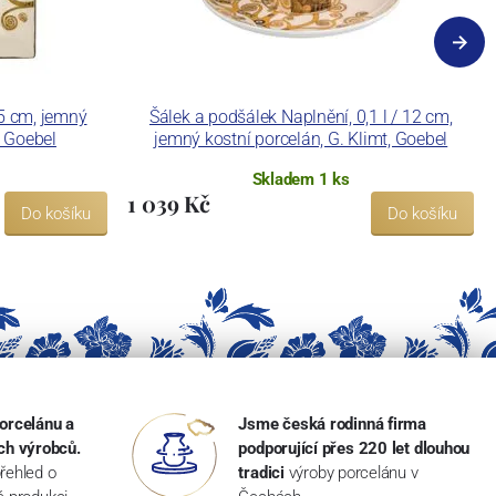
,5 cm, jemný
Šálek a podšálek Naplnění, 0,1 l / 12 cm,
, Goebel
jemný kostní porcelán, G. Klimt, Goebel
Skladem 1 ks
1 039 Kč
Do košíku
Do košíku
orcelánu a
Jsme česká rodinná firma
ch výrobců.
podporující přes 220 let dlouhou
řehled o
tradici
výroby porcelánu v