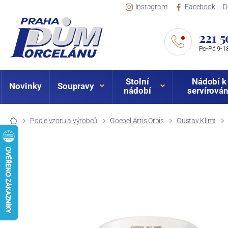
Instagram
Facebook
D
221 5
Po-Pá 9-18
Stolní
Nádobí k
Novinky
Soupravy
nádobí
servírován
Podle vzoru a výrobců
Goebel Artis Orbis
Gustav Klimt