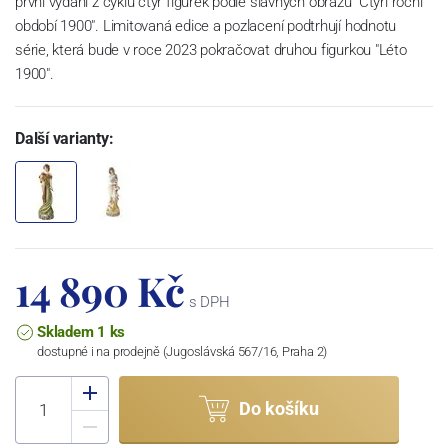
první vydání z cyklu čtyř figurek podle slavných obrazů "Čtyři roční
období 1900". Limitovaná edice a pozlacení podtrhují hodnotu
série, která bude v roce 2023 pokračovat druhou figurkou "Léto
1900".
Další varianty:
14 890 Kč
s DPH
Skladem 1 ks
dostupné i na prodejně (Jugoslávská 567/16, Praha 2)
Do košíku