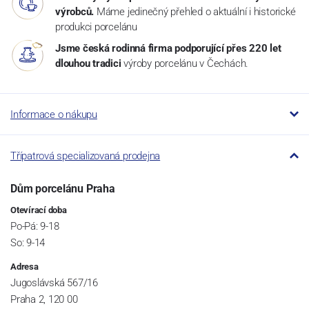
výrobců.
Máme jedinečný přehled o aktuální i historické
produkci porcelánu
Jsme česká rodinná firma podporující přes 220 let
dlouhou tradici
výroby porcelánu v Čechách.
Informace o nákupu
Třípatrová specializovaná prodejna
Dům porcelánu Praha
Otevírací doba
Po-Pá: 9-18
So: 9-14
Adresa
Jugoslávská 567/16
Praha 2, 120 00