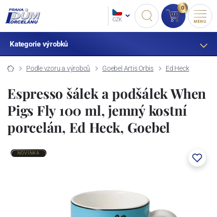
0
CZK
MENU
Kategorie výrobků
Podle vzoru a výrobců
Goebel Artis Orbis
Ed Heck
Espresso šálek a podšálek When
Pigs Fly 100 ml, jemný kostní
porcelán, Ed Heck, Goebel
NOVINKA