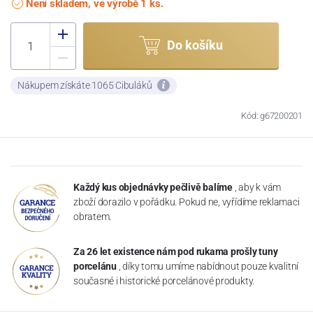
Není skladem, ve výrobě 1 ks.
Do košíku
Nákupem získáte 1065 Cibuláků
Kód: g67200201
Každý kus objednávky pečlivě balíme
, aby k vám
zboží dorazilo v pořádku. Pokud ne, vyřídíme reklamaci
obratem.
Za 26 let existence nám pod rukama prošly tuny
porcelánu
, díky tomu umíme nabídnout pouze kvalitní
současné i historické porcelánové produkty.