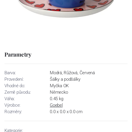
Parametry
Barva:
Modrá, Růžová, Červená
Provedení:
Šálky a podšálky
Vhodné do:
Myčka OK
Země původu:
Německo
Váha:
0.45 kg
Výrobce:
Goebel
Rozměry:
0.0 x 0.0 x 0.0 cm
Kategorie: