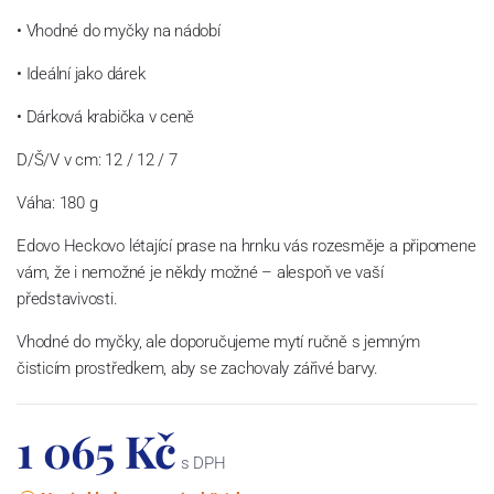
• Vhodné do myčky na nádobí
• Ideální jako dárek
• Dárková krabička v ceně
D/Š/V v cm: 12 / 12 / 7
Váha: 180 g
Edovo Heckovo létající prase na hrnku vás rozesměje a připomene
vám, že i nemožné je někdy možné – alespoň ve vaší
představivosti.
Vhodné do myčky, ale doporučujeme mytí ručně s jemným
čisticím prostředkem, aby se zachovaly zářivé barvy.
1 065 Kč
s DPH