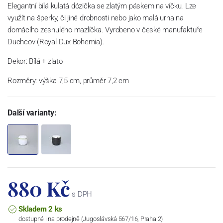
Elegantní bílá kulatá dózička se zlatým páskem na víčku. Lze
využít na šperky, či jiné drobnosti nebo jako malá urna na
domácího zesnulého mazlíčka. Vyrobeno v české manufaktuře
Duchcov (Royal Dux Bohemia).
Dekor: Bílá + zlato
Rozměry: výška 7,5 cm, průměr 7,2 cm
Další varianty:
880 Kč
s DPH
Skladem 2 ks
dostupné i na prodejně (Jugoslávská 567/16, Praha 2)