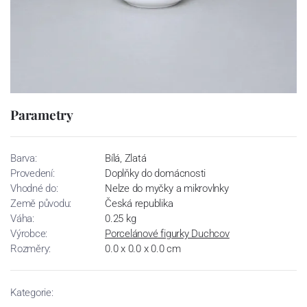
Parametry
Barva:
Bílá, Zlatá
Provedení:
Doplňky do domácnosti
Vhodné do:
Nelze do myčky a mikrovlnky
Země původu:
Česká republika
Váha:
0.25 kg
Výrobce:
Porcelánové figurky Duchcov
Rozměry:
0.0 x 0.0 x 0.0 cm
Kategorie: