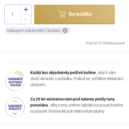
Do košíku
Nákupem získáte 880 Cibuláků
Kód: bz12100zlaty-pasek
Každý kus objednávky pečlivě balíme
, aby k vám
zboží dorazilo v pořádku. Pokud ne, vyřídíme reklamaci
obratem.
Za 26 let existence nám pod rukama prošly tuny
porcelánu
, díky tomu umíme nabídnout pouze kvalitní
současné i historické porcelánové produkty.