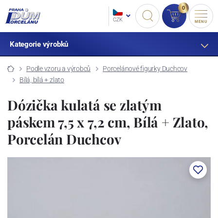
0
CZK
MENU
Kategorie výrobků
Podle vzoru a výrobců
Porcelánové figurky Duchcov
Bílá, bílá + zlato
Dózička kulatá se zlatým
páskem 7,5 x 7,2 cm, Bílá + Zlato,
Porcelán Duchcov