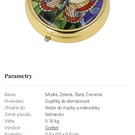
Parametry
Barva:
Modrá, Zelená, Zlatá, Červená
Provedení:
Doplňky do domácnosti
Vhodné do:
Nelze do myčky a mikrovlnky
Země původu:
Německo
Váha:
0.16 kg
Výrobce:
Goebel
Rozměry:
0.0 x 0.0 x 0.0 cm