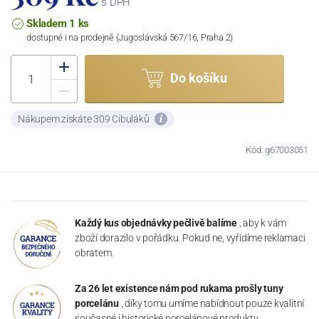
s DPH
Skladem 1 ks
dostupné i na prodejně (Jugoslávská 567/16, Praha 2)
Do košíku
Nákupem získáte 309 Cibuláků
Kód: g67003051
Každý kus objednávky pečlivě balíme
, aby k vám
zboží dorazilo v pořádku. Pokud ne, vyřídíme reklamaci
obratem.
Za 26 let existence nám pod rukama prošly tuny
porcelánu
, díky tomu umíme nabídnout pouze kvalitní
současné i historické porcelánové produkty.