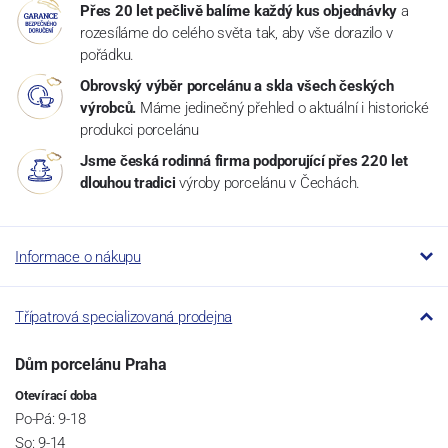
Přes 20 let pečlivě balíme každý kus objednávky
a
rozesíláme do celého světa tak, aby vše dorazilo v
pořádku.
Obrovský výběr porcelánu a skla všech českých
výrobců.
Máme jedinečný přehled o aktuální i historické
produkci porcelánu
Jsme česká rodinná firma podporující přes 220 let
dlouhou tradici
výroby porcelánu v Čechách.
Informace o nákupu
Třípatrová specializovaná prodejna
Dům porcelánu Praha
Otevírací doba
Po-Pá: 9-18
So: 9-14