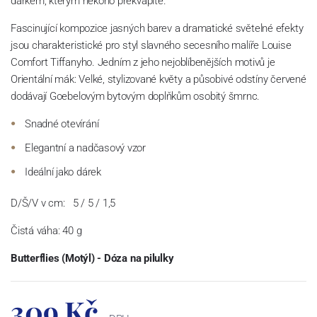
dárkem, kterým někoho překvapíte.
Fascinující kompozice jasných barev a dramatické světelné efekty
jsou charakteristické pro styl slavného secesního malíře Louise
Comfort Tiffanyho.
Jedním z jeho nejoblíbenějších motivů je
Orientální mák: Velké, stylizované květy a působivé odstíny červené
dodávají Goebelovým bytovým doplňkům osobitý šmrnc.
Snadné otevírání
Elegantní a nadčasový vzor
Ideální jako dárek
D/Š/V v cm:
5 / 5 / 1,5
Čistá váha: 40 g
Butterflies (Motýl) - Dóza na pilulky
309 Kč