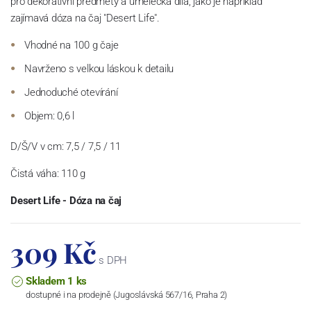
pro dekorativní předměty a umělecká díla, jako je například
zajímavá dóza na čaj "Desert Life".
Vhodné na 100 g čaje
Navrženo s velkou láskou k detailu
Jednoduché otevírání
Objem: 0,6 l
D/Š/V v cm: 7,5 / 7,5 / 11
Čistá váha: 110 g
Desert Life - Dóza na čaj
309 Kč
s DPH
Skladem 1 ks
dostupné i na prodejně (Jugoslávská 567/16, Praha 2)