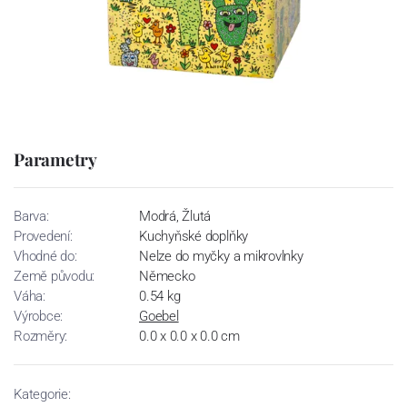
Parametry
Barva:
Modrá, Žlutá
Provedení:
Kuchyňské doplňky
Vhodné do:
Nelze do myčky a mikrovlnky
Země původu:
Německo
Váha:
0.54 kg
Výrobce:
Goebel
Rozměry:
0.0 x 0.0 x 0.0 cm
Kategorie: