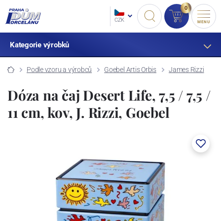
0
CZK
MENU
Kategorie výrobků
Podle vzoru a výrobců
Goebel Artis Orbis
James Rizzi
Dóza na čaj Desert Life, 7,5 / 7,5 /
11 cm, kov, J. Rizzi, Goebel