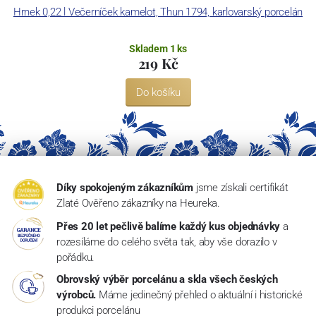
Hrnek 0,22 l Večerníček kamelot, Thun 1794, karlovarský porcelán
Skladem 1 ks
219 Kč
Do košíku
Díky spokojeným zákazníkům
jsme získali certifikát
Zlaté Ověřeno zákazníky na Heureka.
Přes 20 let pečlivě balíme každý kus objednávky
a
rozesíláme do celého světa tak, aby vše dorazilo v
pořádku.
Obrovský výběr porcelánu a skla všech českých
výrobců.
Máme jedinečný přehled o aktuální i historické
produkci porcelánu