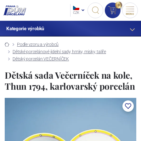
0
CZK
MENU
Kategorie výrobků
Podle vzoru a výrobců
Dětské porcelánové jídelní sady, hrnky, misky, talíře
Dětský porcelán VEČERNÍČEK
Dětská sada Večerníček na kole,
Thun 1794, karlovarský porcelán