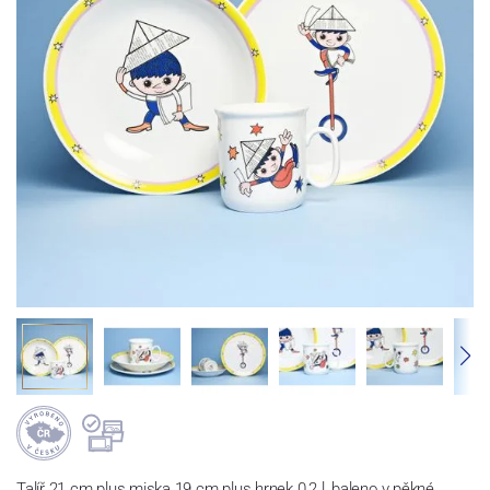
Talíř 21 cm plus miska 19 cm plus hrnek 0,2 l, baleno v pěkné