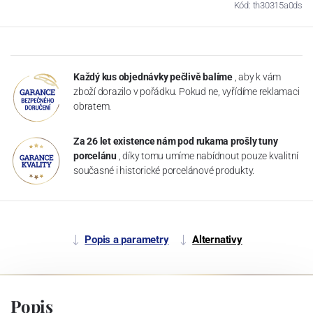
Kód: th30315a0ds
Každý kus objednávky pečlivě balíme
, aby k vám
zboží dorazilo v pořádku. Pokud ne, vyřídíme reklamaci
obratem.
Za 26 let existence nám pod rukama prošly tuny
porcelánu
, díky tomu umíme nabídnout pouze kvalitní
současné i historické porcelánové produkty.
Popis a parametry
Alternativy
Popis