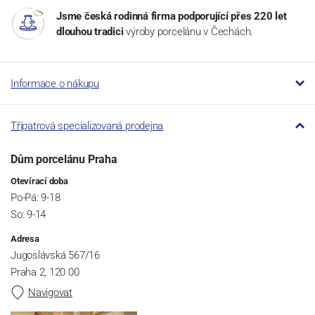
Jsme česká rodinná firma podporující přes 220 let
dlouhou tradici
výroby porcelánu v Čechách.
Informace o nákupu
Třípatrová specializovaná prodejna
Dům porcelánu Praha
Otevírací doba
Po-Pá: 9-18
So: 9-14
Adresa
Jugoslávská 567/16
Praha 2, 120 00
Navigovat