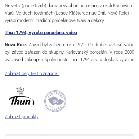
Největší (podle tržeb) domácí výrobce porcelánu z okolí Karlových
Varů. Ve třech továrnách (Lesov, Klášterec nad Ohří, Nová Role)
vyrábí moderní i tradiční porcelánové tvary a dekory.
Thun 1794, výroba porcelánu, video
Nová Role:
Závod byl založen roku 1921. Po druhé světové válce
byl závod zařazen do skupiny Karlovarský porcelán. V roce 2009
byl závod zakoupen společností Thun 1794 a.s. a došlo k výrazné
změně výrobní náplně. Nová Role se zároveň stala sídlem celé
Zobrazit celý text o značce
›
společnosti a v jejím areálu jsou umístěny i provoz servis a výroba
sítotisku. Thun 1794 a.s. zakoupila i práva k ochranným známkám
a ve své výrobě navazuje na více jak 220-letou tradici výroby
porcelánu. Kapacita tohoto závodu je 3.500 - 4.000 tun ročně,
závod je vybaven moderními technologickými zařízeními -
isostatické lisy, tlakové lití, glazovací komplex, rychlovýpalná pec,
Zobrazit produkty
komorová pec, vtavná dekorační pec. Závod nabízí své výrobky jak
v bílém, tak v dekorovaném provedení.
Závod používá ochrannou známku Thun 1794 a Thun Hotel &