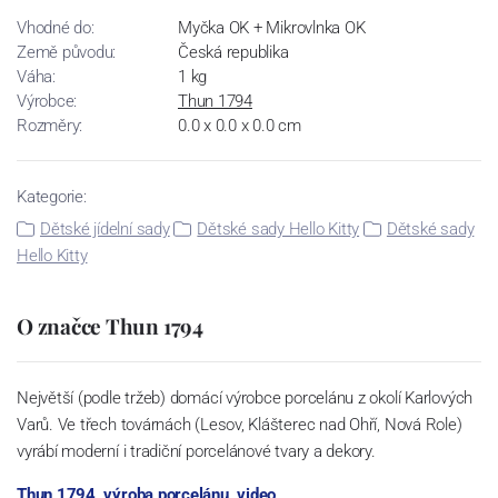
Vhodné do:
Myčka OK + Mikrovlnka OK
Země původu:
Česká republika
Váha:
1 kg
Výrobce:
Thun 1794
Rozměry:
0.0 x 0.0 x 0.0 cm
Kategorie:
Dětské jídelní sady
Dětské sady Hello Kitty
Dětské sady
Hello Kitty
O značce Thun 1794
Největší (podle tržeb) domácí výrobce porcelánu z okolí Karlových
Varů. Ve třech továrnách (Lesov, Klášterec nad Ohří, Nová Role)
vyrábí moderní i tradiční porcelánové tvary a dekory.
Thun 1794, výroba porcelánu, video