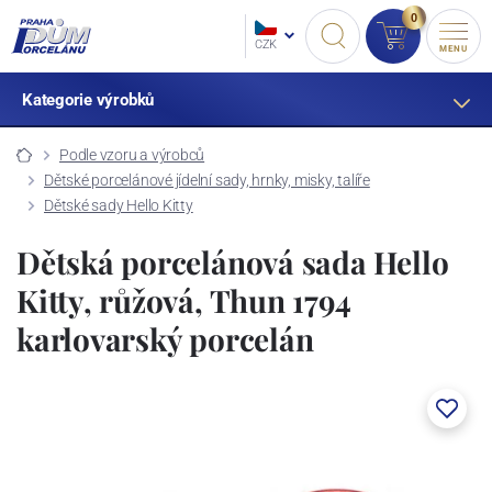
0
CZK
MENU
Kategorie výrobků
Podle vzoru a výrobců
Dětské porcelánové jídelní sady, hrnky, misky, talíře
Dětské sady Hello Kitty
Dětská porcelánová sada Hello
Kitty, růžová, Thun 1794
karlovarský porcelán