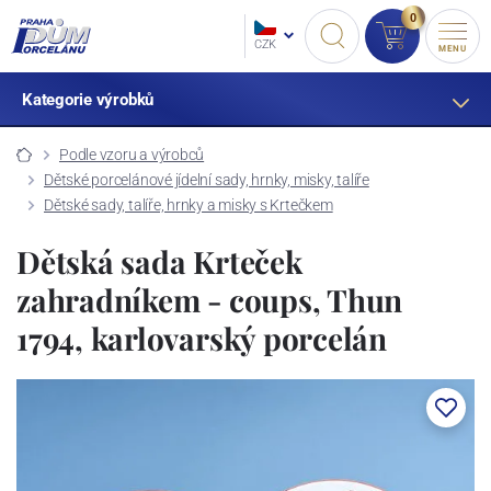
0
CZK
MENU
Kategorie výrobků
Podle vzoru a výrobců
Dětské porcelánové jídelní sady, hrnky, misky, talíře
Dětské sady, talíře, hrnky a misky s Krtečkem
Dětská sada Krteček
zahradníkem - coups, Thun
1794, karlovarský porcelán