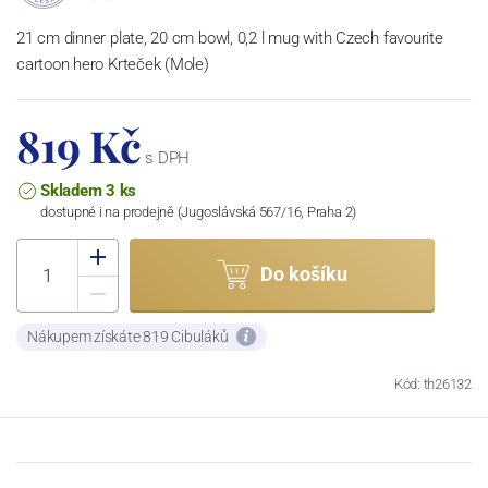
21 cm dinner plate, 20 cm bowl, 0,2 l mug with Czech favourite
cartoon hero Krteček (Mole)
819 Kč
s DPH
Skladem 3 ks
dostupné i na prodejně (Jugoslávská 567/16, Praha 2)
Do košíku
Nákupem získáte 819 Cibuláků
Kód: th26132