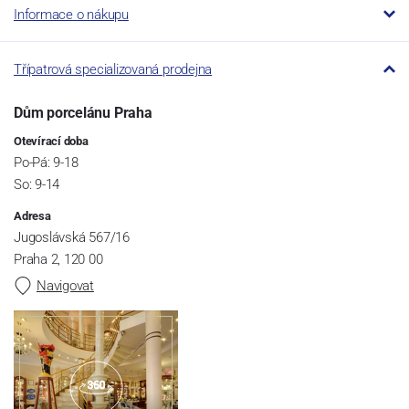
Informace o nákupu
Třípatrová specializovaná prodejna
Dům porcelánu Praha
Otevírací doba
Po-Pá: 9-18
So: 9-14
Adresa
Jugoslávská 567/16
Praha 2, 120 00
Navigovat