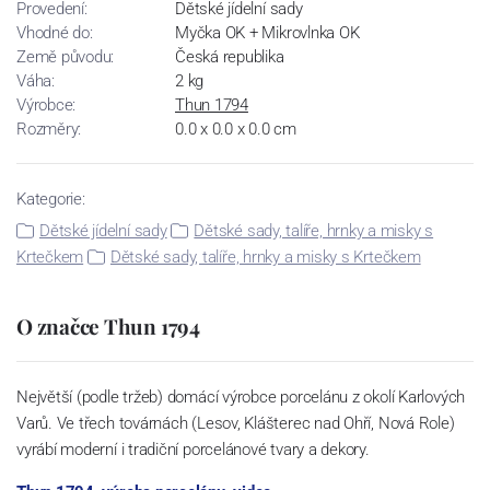
Provedení:
Dětské jídelní sady
Vhodné do:
Myčka OK + Mikrovlnka OK
Země původu:
Česká republika
Váha:
2 kg
Výrobce:
Thun 1794
Rozměry:
0.0 x 0.0 x 0.0 cm
Kategorie:
Dětské jídelní sady
Dětské sady, talíře, hrnky a misky s
Krtečkem
Dětské sady, talíře, hrnky a misky s Krtečkem
O značce Thun 1794
Největší (podle tržeb) domácí výrobce porcelánu z okolí Karlových
Varů. Ve třech továrnách (Lesov, Klášterec nad Ohří, Nová Role)
vyrábí moderní i tradiční porcelánové tvary a dekory.