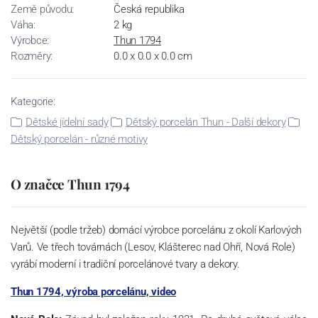
Země původu:
Česká republika
Váha:
2 kg
Výrobce:
Thun 1794
Rozměry:
0.0 x 0.0 x 0.0 cm
Kategorie:
Dětské jídelní sady
Dětský porcelán Thun - Další dekory
Dětský porcelán - různé motivy
O značce Thun 1794
Největší (podle tržeb) domácí výrobce porcelánu z okolí Karlových
Varů. Ve třech továrnách (Lesov, Klášterec nad Ohří, Nová Role)
vyrábí moderní i tradiční porcelánové tvary a dekory.
Thun 1794, výroba porcelánu, video