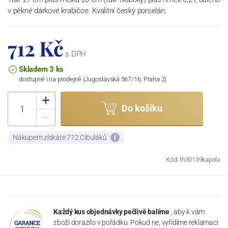
v pěkné dárkové krabičce. Kvalitní český porcelán.
712 Kč
s DPH
Skladem 3 ks
dostupné i na prodejně (Jugoslávská 567/16, Praha 2)
Do košíku
Nákupem získáte 712 Cibuláků
Kód: th30139kapela
Každý kus objednávky pečlivě balíme
, aby k vám
zboží dorazilo v pořádku. Pokud ne, vyřídíme reklamaci