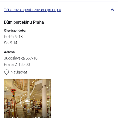
Třípatrová specializovaná prodejna
Dům porcelánu Praha
Otevírací doba
Po-Pá: 9-18
So: 9-14
Adresa
Jugoslávská 567/16
Praha 2, 120 00
Navigovat