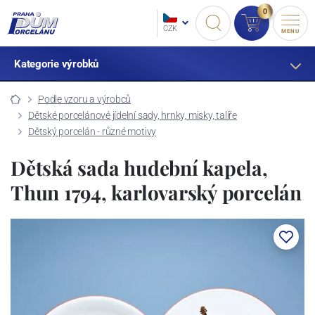
0
CZK
MENU
Kategorie výrobků
Podle vzoru a výrobců
Dětské porcelánové jídelní sady, hrnky, misky, talíře
Dětský porcelán - různé motivy
Dětská sada hudební kapela,
Thun 1794, karlovarský porcelán