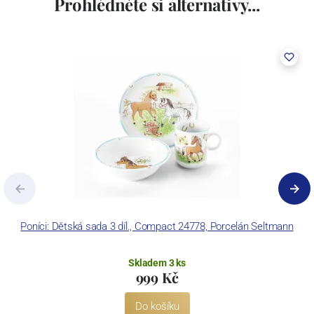
Prohlédněte si alternativy...
včetně ochranné známky a technologických zařízení. Závod je
vybaven zařízením na výrobu tlakového lití, moderními komorovými
pecemi a vtavnou dekorační pecí. Závod je schopen dekorovat své
výrobky pomocí klasických dekoračních technik.
Concordia Lesov používá ochrannou známku LC a Thun Hotel &
Restaurant.
Poníci: Dětská sada 3 díl., Compact 24778, Porcelán Seltmann
Skladem 3 ks
999 Kč
Do košíku