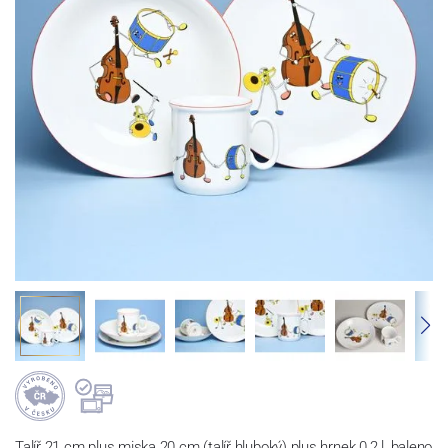
Talíř 21 cm plus miska 20 cm (talíř hluboký) plus hrnek 0,2 l, baleno