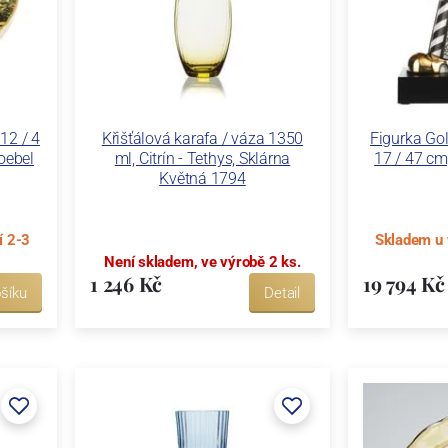
12 / 4
Křišťálová karafa / váza 1350
Figurka Gol
oebel
ml, Citrín - Tethys, Sklárna
17 / 47 cm,
Květná 1794
í 2-3
Skladem u 
Není skladem, ve výrobě 2 ks.
1 246 Kč
19 794 Kč
šíku
Detail