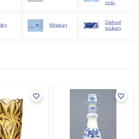
stolu
Dárkové
diny
Miniatury
poukazy