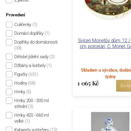
Provedení
Cukřenky
(1)
Domácí doplňky
(1)
Svícen Monetův dům, 12 / 
Doplňky do domácnosti
cm, porcelán, C. Monet, G
(38)
Dětské jídelní sady
(2)
Džbány a korbely
(1)
Skladem u výrobce, dodán
Figurky
(651)
týdny
1 065 Kč
Hodiny
(68)
Do ko
Hrnky
(5)
Hrnky 200 - 300 ml
střední
(3)
Hrnky 420 - 660 ml
velké
(1)
Kabarety a etažery
(15)