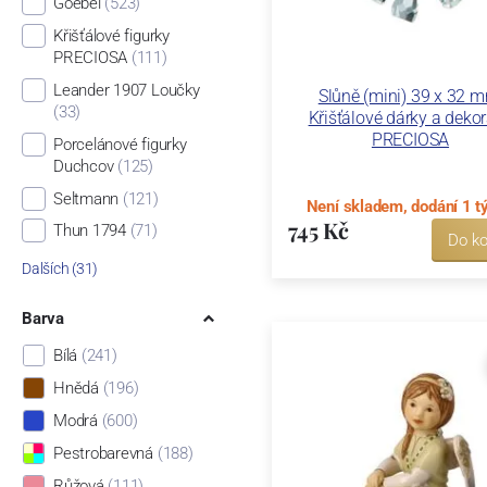
Goebel
(523)
Křišťálové figurky
PRECIOSA
(111)
Leander 1907 Loučky
Slůně (mini) 39 x 32 
(33)
Křišťálové dárky a deko
PRECIOSA
Porcelánové figurky
Duchcov
(125)
Seltmann
(121)
Není skladem, dodání 1 t
745 Kč
Thun 1794
(71)
Do ko
Dalších (31)
Barva
Bílá
(241)
Hnědá
(196)
Modrá
(600)
Pestrobarevná
(188)
Růžová
(111)