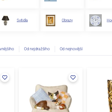
Svítidla
Obrazy
Ho
vnějšího
Od nejdražšího
Od nejnovější