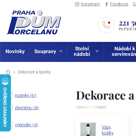
Instagram
Facebook
D
221 5
Po-Pá 9-18
Stolní
Nádobí k
Novinky
Soupravy
nádobí
servírován
Dekorace a šperky
Dekorace a
novinky
(87)
zlevněno
(58)
výprodej
(18)
Vázy,
košíky