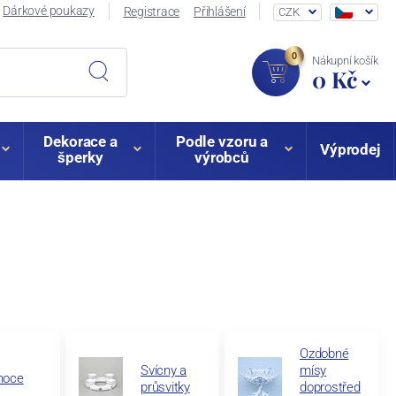
Dárkové poukazy
Registrace
Přihlášení
CZK
0
Nákupní košík
0 Kč
Dekorace a
Podle vzoru a
Výprodej
šperky
výrobců
Ozdobné
Svícny a
mísy
noce
průsvitky
doprostřed