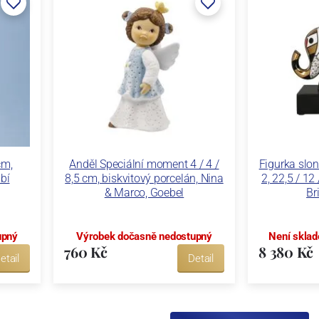
cm,
Anděl Speciální moment 4 / 4 /
Figurka slon
ubí
8,5 cm, biskvitový porcelán, Nina
2, 22,5 / 12
& Marco, Goebel
Br
upný
Výrobek dočasně nedostupný
Není sklad
760 Kč
8 380 Kč
etail
Detail