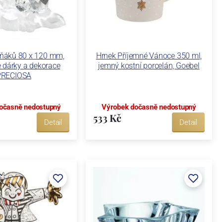
čňáků 80 x 120 mm,
Hrnek Příjemné Vánoce 350 ml,
é dárky a dekorace
jemný kostní porcelán, Goebel
PRECIOSA
očasně nedostupný
Výrobek dočasně nedostupný
533 Kč
Detail
Detail