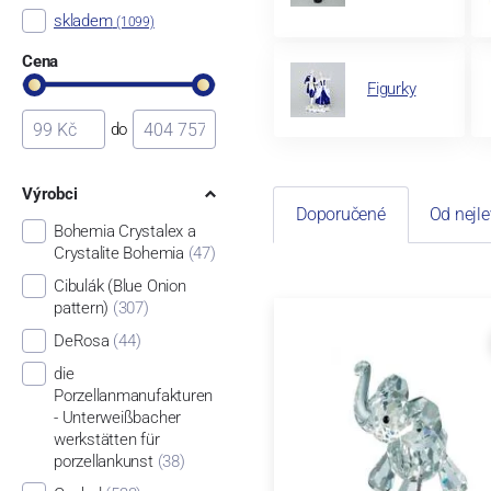
skladem
(1099)
Cena
Figurky
do
Výrobci
Doporučené
Od nejle
Bohemia Crystalex a
Crystalite Bohemia
(47)
Cibulák (Blue Onion
pattern)
(307)
DeRosa
(44)
die
Porzellanmanufakturen
- Unterweißbacher
werkstätten für
porzellankunst
(38)