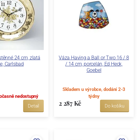
těnné 24 cm, zlatá
Váza Having a Ball or Two 16 / 8
e, Carlsbad
/ 14 cm, porcelán, Ed Heck,
Goebel
Skladem u výrobce, dodání 2-3
očasně nedostupný
týdny
2 287 Kč
Detail
Do košíku