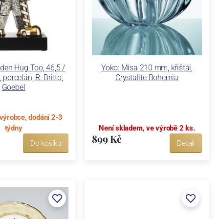
den Hug Too, 46,5 /
Yoko: Mísa 210 mm, křišťál,
 porcelán, R. Britto,
Crystalite Bohemia
Goebel
výrobce, dodání 2-3
týdny
Není skladem, ve výrobě 2 ks.
899 Kč
Do košíku
Detail