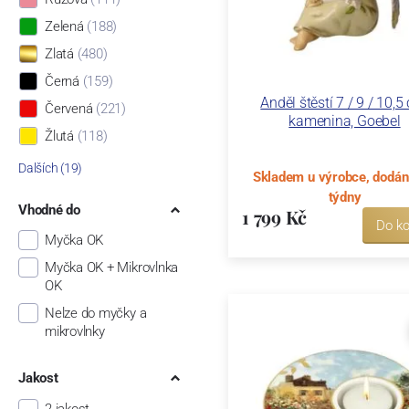
Zelená
(188)
Zlatá
(480)
Černá
(159)
Anděl štěstí 7 / 9 / 10,5
Červená
(221)
kamenina, Goebel
Žlutá
(118)
Dalších (19)
Skladem u výrobce, dodán
týdny
Vhodné do
1 799 Kč
Do ko
Myčka OK
Myčka OK + Mikrovlnka
OK
Nelze do myčky a
mikrovlnky
Jakost
2.jakost