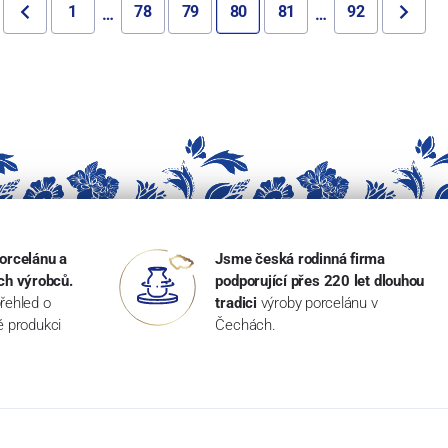
1
78
79
80
81
92
…
…
orcelánu a
Jsme česká rodinná firma
ch výrobců.
podporující přes 220 let dlouhou
řehled o
tradici
výroby porcelánu v
ké produkci
Čechách.