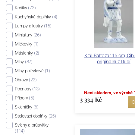
Košíky
(73)
Kuchyňské doplňky
(4)
Lampy a lustry
(15)
Miniatury
(26)
Mlékovky
(1)
Máslenky
(2)
Král Baltazar 16 cm, Cib
originální z Dubí
Mísy
(87)
Mísy polévkové
(1)
Obrazy
(22)
Podnosy
(13)
Není skladem, ve výrobě 
3 334 Kč
Příbory
(5)
D
Skleničky
(6)
Stolovací doplňky
(25)
Svícny a průsvitky
(114)