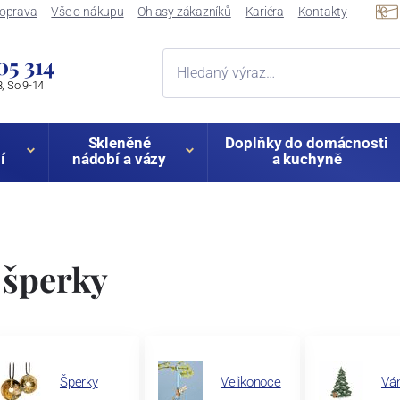
oprava
Vše o nákupu
Ohlasy zákazníků
Kariéra
Kontakty
05 314
, So 9-14
Skleněné
Doplňky do domácnosti
í
nádobí a vázy
a kuchyně
 šperky
Šperky
Velikonoce
Vá