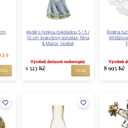
 cm,
Anděl s horkou čokoládou 5 / 5 /
Rodina tu
10 cm, biskvitový porcelán, Nina
Křišťálov
& Marco, Goebel
í 2-3
Výrobek dočasně nedostupný
Výrobek d
1 523 Kč
8 995 Kč
šíku
Detail