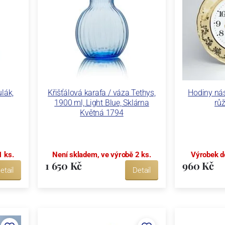
ulák,
Křišťálová karafa / váza Tethys,
Hodiny nás
1900 ml, Light Blue, Sklárna
růž
Květná 1794
1 ks.
Není skladem, ve výrobě 2 ks.
Výrobek d
1 650 Kč
960 Kč
etail
Detail