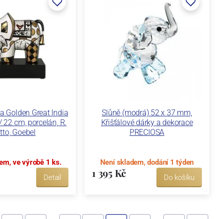
a Golden Great India
Slůně (modrá) 52 x 37 mm,
 / 22 cm, porcelán, R.
Křišťálové dárky a dekorace
itto, Goebel
PRECIOSA
em, ve výrobě 1 ks.
Není skladem, dodání 1 týden
1 395 Kč
Detail
Do košíku