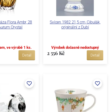
áza Flora Ambr, 28
Svícen 1982 21,5 cm, Cibulák,
Aurum Crystal
originální z Dubí
em, ve výrobě 1 ks.
Výrobek dočasně nedostupný
2 556 Kč
Detail
Detail