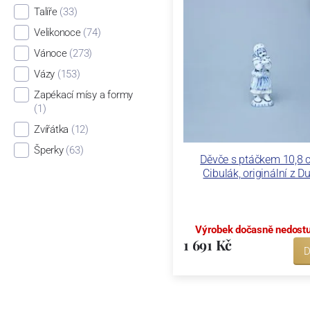
Talíře
(33)
Velikonoce
(74)
Vánoce
(273)
Vázy
(153)
Zapékací mísy a formy
(1)
Zvířátka
(12)
Šperky
(63)
Děvče s ptáčkem 10,8 
Cibulák, originální z D
Výrobek dočasně nedost
1 691 Kč
D