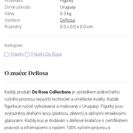
Provedení:
Figurky
Země původu:
Uruguay
Váha:
0.3 kg
Výrobce:
DeRosa
Rozměry:
0.0 x 0.0 x 0.0 cm
Kategorie:
Figurky
Figurky De Rosa
O značce DeRosa
Každý produkt
De Rosa Collections
je výsledkem jedinečného
ručního procesu nejvyšší technické a umělecké kvality.
Každá
figurka je ručně vyřezávaná a malovaná
v Uruguayi. Figurky jsou
zvýrazněny drahými kovy (platinou, zlatem) a zářivými emailovými
glazurami.
Každý kus je dodáván v dárkové krabičce s certifikátem
pravosti a informacemi o našem 100% ručním procesu a