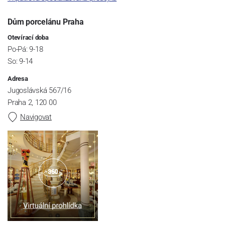
Dům porcelánu Praha
Otevírací doba
Po-Pá: 9-18
So: 9-14
Adresa
Jugoslávská 567/16
Praha 2, 120 00
Navigovat