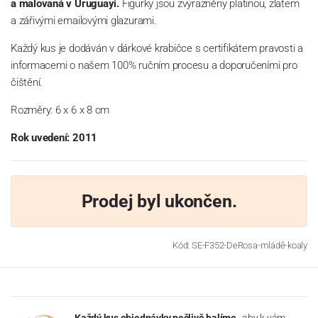
a malovaná
v Uruguayi.
Figurky jsou zvýrazněny platinou, zlatem
a zářivými emailovými glazurami.
Každý kus je dodáván v dárkové krabičce s certifikátem pravosti a
informacemi o našem 100% ručním procesu a doporučeními pro
čištění.
Rozměry: 6
x 6 x 8 cm
Rok uvedení: 2011
Prodej byl ukončen.
Kód: SE-F352-DeRosa-mládě-koaly
Každý kus objednávky pečlivě balíme
, aby k vám