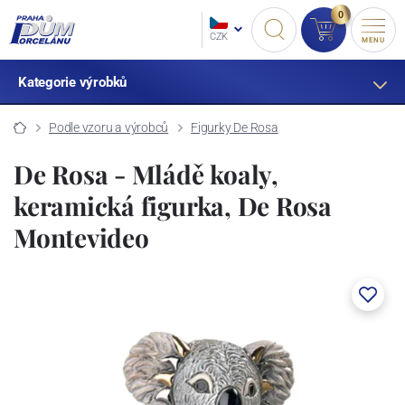
0
CZK
MENU
Kategorie výrobků
Podle vzoru a výrobců
Figurky De Rosa
De Rosa - Mládě koaly,
keramická figurka, De Rosa
Montevideo