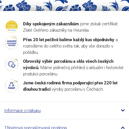
Díky spokojeným zákazníkům
jsme získali certifikát
Zlaté Ověřeno zákazníky na Heureka.
Přes 20 let pečlivě balíme každý kus objednávky
a
rozesíláme do celého světa tak, aby vše dorazilo v
pořádku.
Obrovský výběr porcelánu a skla všech českých
výrobců.
Máme jedinečný přehled o aktuální i historické
produkci porcelánu
Jsme česká rodinná firma podporující přes 220 let
dlouhou tradici
výroby porcelánu v Čechách.
Informace o nákupu
Třípatrová specializovaná prodejna