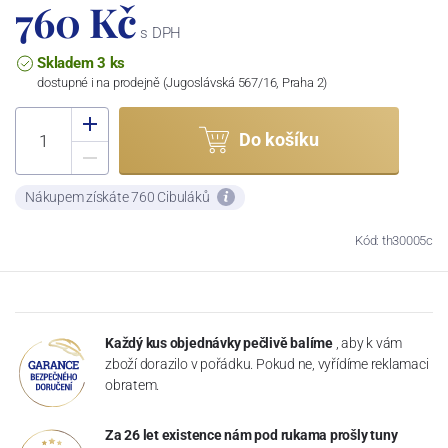
760 Kč
s DPH
Skladem 3 ks
dostupné i na prodejně (Jugoslávská 567/16, Praha 2)
Do košíku
Nákupem získáte 760 Cibuláků
Kód: th30005c
Každý kus objednávky pečlivě balíme
, aby k vám
zboží dorazilo v pořádku. Pokud ne, vyřídíme reklamaci
obratem.
Za 26 let existence nám pod rukama prošly tuny