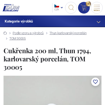
0
CZK
MENU
Kategorie výrobků
Podle vzoru a výrobců
Thun karlovarský porcelán
TOM 30005
Cukřenka 200 ml, Thun 1794,
karlovarský porcelán, TOM
30005