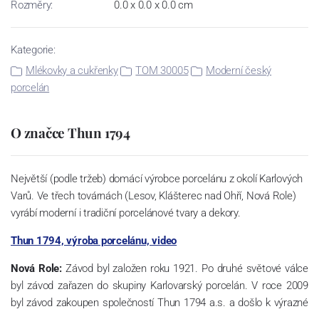
Rozměry:
0.0 x 0.0 x 0.0 cm
Kategorie:
Mlékovky a cukřenky
TOM 30005
Moderní český
porcelán
O značce Thun 1794
Největší (podle tržeb) domácí výrobce porcelánu z okolí Karlových
Varů. Ve třech továrnách (Lesov, Klášterec nad Ohří, Nová Role)
vyrábí moderní i tradiční porcelánové tvary a dekory.
Thun 1794, výroba porcelánu, video
Nová Role:
Závod byl založen roku 1921. Po druhé světové válce
byl závod zařazen do skupiny Karlovarský porcelán. V roce 2009
byl závod zakoupen společností Thun 1794 a.s. a došlo k výrazné