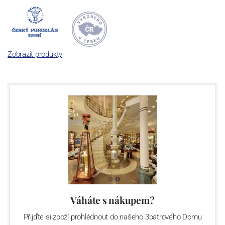
Dnes, kdy čtete tento úvod, nese firma název
Český porcelán
a
počet jeho dílů v cibulovém provedení je 850 tvarů. Tyto výrobky
jsou garantovány Asociací sklářského a keramického průmyslu
České republiky jako „
Český výrobek
“.
Zobrazit produkty
Výroba cibuláku na videu
Váháte s nákupem?
Přijďte si zboží prohlédnout do našeho 3patrového Domu