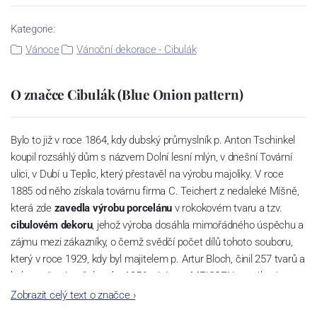
Kategorie:
Vánoce
Vánoční dekorace - Cibulák
O značce Cibulák (Blue Onion pattern)
Bylo to již v roce 1864, kdy dubský průmyslník p. Anton Tschinkel
koupil rozsáhlý dům s názvem Dolní lesní mlýn, v dnešní Tovární
ulici, v Dubí u Teplic, který přestavěl na výrobu majoliky. V roce
1885 od něho získala továrnu firma C. Teichert z nedaleké Míšně,
která zde
zavedla výrobu porcelánu
v rokokovém tvaru a tzv.
cibulovém dekoru
, jehož výroba dosáhla mimořádného úspěchu a
zájmu mezi zákazníky, o čemž svědčí počet dílů tohoto souboru,
který v roce 1929, kdy byl majitelem p. Artur Bloch, činil 257 tvarů a
byl označován až do roku 1956 nápisem MEISSEN v oválovém
rámečku.
Zobrazit celý text o značce
›