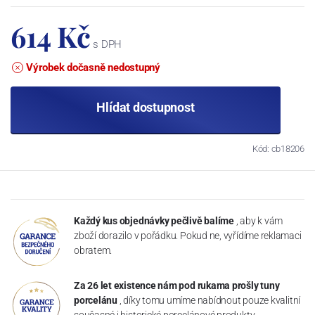
614 Kč
s DPH
Výrobek dočasně nedostupný
Hlídat dostupnost
Kód: cb18206
Každý kus objednávky pečlivě balíme
, aby k vám
zboží dorazilo v pořádku. Pokud ne, vyřídíme reklamaci
obratem.
Za 26 let existence nám pod rukama prošly tuny
porcelánu
, díky tomu umíme nabídnout pouze kvalitní
současné i historické porcelánové produkty.