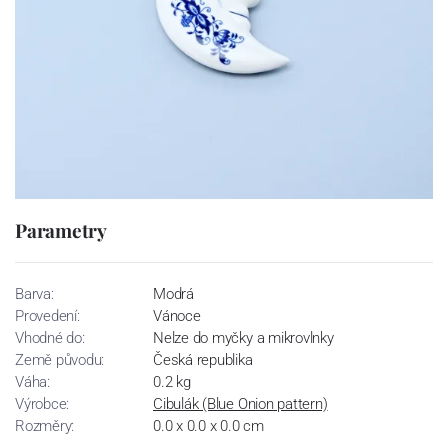
Parametry
Barva:
Modrá
Provedení:
Vánoce
Vhodné do:
Nelze do myčky a mikrovlnky
Země původu:
Česká republika
Váha:
0.2 kg
Výrobce:
Cibulák (Blue Onion pattern)
Rozměry:
0.0 x 0.0 x 0.0 cm