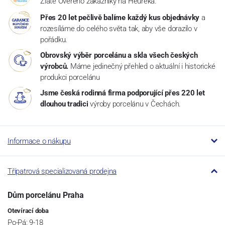
Zlaté Ověřeno zákazníky na Heureka.
Přes 20 let pečlivě balíme každý kus objednávky
a
rozesíláme do celého světa tak, aby vše dorazilo v
pořádku.
Obrovský výběr porcelánu a skla všech českých
výrobců.
Máme jedinečný přehled o aktuální i historické
produkci porcelánu
Jsme česká rodinná firma podporující přes 220 let
dlouhou tradici
výroby porcelánu v Čechách.
Informace o nákupu
Třípatrová specializovaná prodejna
Dům porcelánu Praha
Otevírací doba
Po-Pá: 9-18