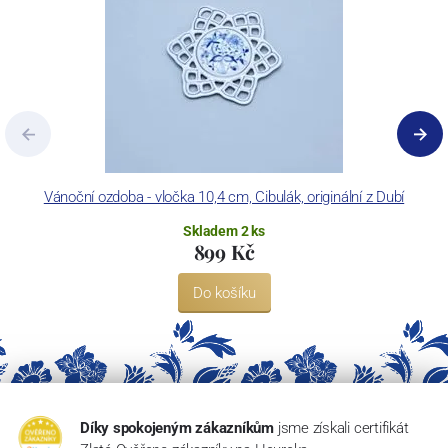
Vánoční ozdoba - vločka 10,4 cm, Cibulák, originální z Dubí
Skladem 2 ks
899 Kč
Do košíku
Díky spokojeným zákazníkům
jsme získali certifikát