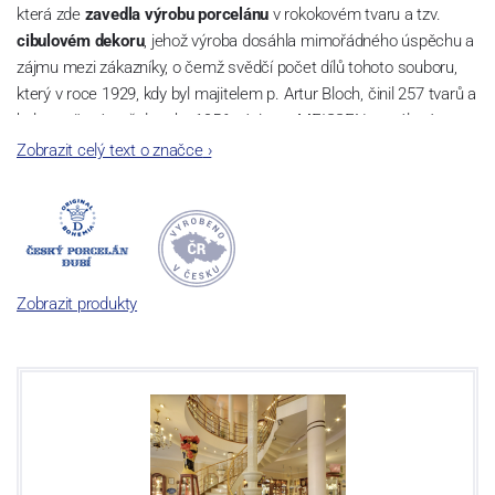
která zde
zavedla výrobu porcelánu
v rokokovém tvaru a tzv.
cibulovém dekoru
, jehož výroba dosáhla mimořádného úspěchu a
zájmu mezi zákazníky, o čemž svědčí počet dílů tohoto souboru,
který v roce 1929, kdy byl majitelem p. Artur Bloch, činil 257 tvarů a
byl označován až do roku 1956 nápisem MEISSEN v oválovém
rámečku.
Zobrazit celý text o značce
›
Dnes, kdy čtete tento úvod, nese firma název
Český porcelán
a
počet jeho dílů v cibulovém provedení je 850 tvarů. Tyto výrobky
jsou garantovány Asociací sklářského a keramického průmyslu
České republiky jako „
Český výrobek
“.
Zobrazit produkty
Výroba cibuláku na videu