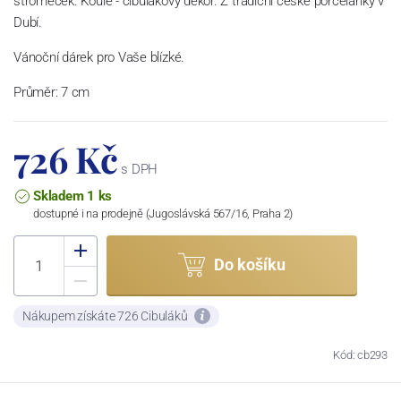
stromeček. Koule - cibulákový dekor. Z tradiční české porcelánky v
Dubí.
Vánoční dárek pro Vaše blízké.
Průměr: 7 cm
726 Kč
s DPH
Skladem 1 ks
dostupné i na prodejně (Jugoslávská 567/16, Praha 2)
Do košíku
Nákupem získáte 726 Cibuláků
Kód: cb293