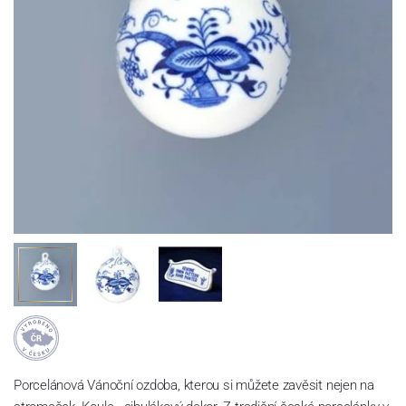
Porcelánová Vánoční ozdoba, kterou si můžete zavěsit nejen na