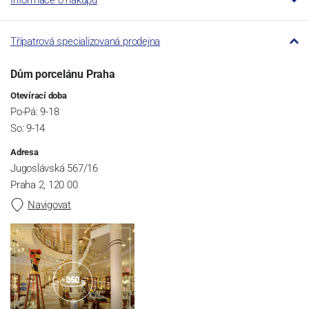
Informace o nákupu
Třípatrová specializovaná prodejna
Dům porcelánu Praha
Otevírací doba
Po-Pá: 9-18
So: 9-14
Adresa
Jugoslávská 567/16
Praha 2, 120 00
Navigovat