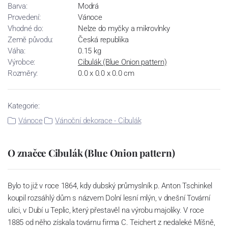
Barva:
Modrá
Provedení:
Vánoce
Vhodné do:
Nelze do myčky a mikrovlnky
Země původu:
Česká republika
Váha:
0.15 kg
Výrobce:
Cibulák (Blue Onion pattern)
Rozměry:
0.0 x 0.0 x 0.0 cm
Kategorie:
Vánoce
Vánoční dekorace - Cibulák
O značce Cibulák (Blue Onion pattern)
Bylo to již v roce 1864, kdy dubský průmyslník p. Anton Tschinkel
koupil rozsáhlý dům s názvem Dolní lesní mlýn, v dnešní Tovární
ulici, v Dubí u Teplic, který přestavěl na výrobu majoliky. V roce
1885 od něho získala továrnu firma C. Teichert z nedaleké Míšně,