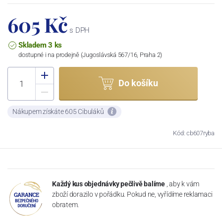
605 Kč
s DPH
Skladem 3 ks
dostupné i na prodejně (Jugoslávská 567/16, Praha 2)
Do košíku
Nákupem získáte 605 Cibuláků
Kód: cb607ryba
Každý kus objednávky pečlivě balíme
, aby k vám
zboží dorazilo v pořádku. Pokud ne, vyřídíme reklamaci
obratem.