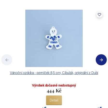
Vánoční ozdoba - perníček 8,5 cm, Cibulák, originální z Dubí
Výrobek dočasně nedostupný
444 Kč
Detail