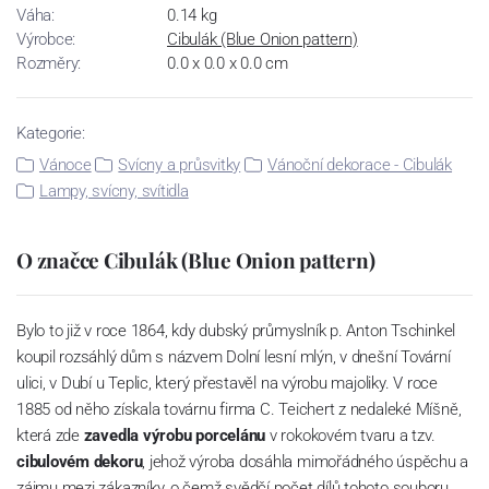
Váha:
0.14 kg
Výrobce:
Cibulák (Blue Onion pattern)
Rozměry:
0.0 x 0.0 x 0.0 cm
Kategorie:
Vánoce
Svícny a průsvitky
Vánoční dekorace - Cibulák
Lampy, svícny, svítidla
O značce Cibulák (Blue Onion pattern)
Bylo to již v roce 1864, kdy dubský průmyslník p. Anton Tschinkel
koupil rozsáhlý dům s názvem Dolní lesní mlýn, v dnešní Tovární
ulici, v Dubí u Teplic, který přestavěl na výrobu majoliky. V roce
1885 od něho získala továrnu firma C. Teichert z nedaleké Míšně,
která zde
zavedla výrobu porcelánu
v rokokovém tvaru a tzv.
cibulovém dekoru
, jehož výroba dosáhla mimořádného úspěchu a
zájmu mezi zákazníky, o čemž svědčí počet dílů tohoto souboru,