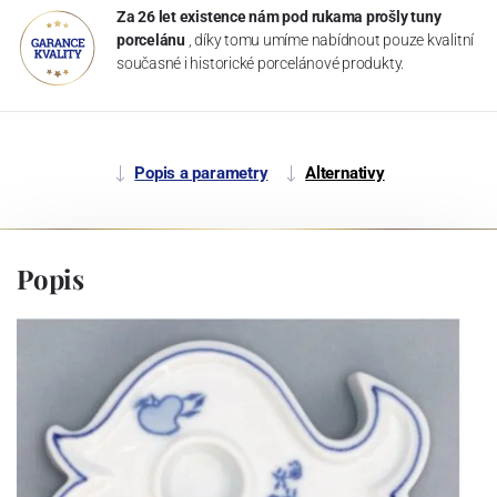
Za 26 let existence nám pod rukama prošly tuny
porcelánu
, díky tomu umíme nabídnout pouze kvalitní
současné i historické porcelánové produkty.
Popis a parametry
Alternativy
Popis