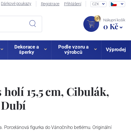
Dárkové poukazy
Registrace
Přihlášení
CZK
0
Nákupní košík
0 Kč
Dekorace a
Podle vzoru a
Výprodej
šperky
výrobců
s holí 15,5 cm, Cibulák,
z Dubí
a. Porcelánová figurka do Vánočního betlému. Originální