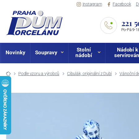
Instagram
Facebook
D
221 5
Po-Pá 9-18
Stolní
Nádobí k
Novinky
Soupravy
nádobí
servírován
Podle vzoru a výrobců
Cibulák, originální z Dubí
Vánoční de