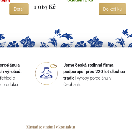
1 067 Kč
Detail
Do košíku
orcelánu a
Jsme česká rodinná firma
ch výrobců.
podporující přes 220 let dlouhou
řehled o
tradici
výroby porcelánu v
ké produkci
Čechách.
Zůstaňte s námi v kontaktu