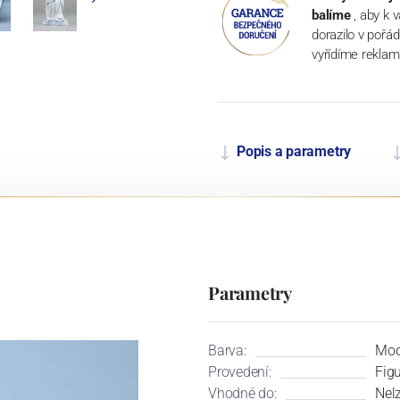
balíme
, aby k 
dorazilo v pořá
vyřídíme reklam
Popis a parametry
Parametry
Barva:
Mod
Provedení:
Fig
Vhodné do:
Nel