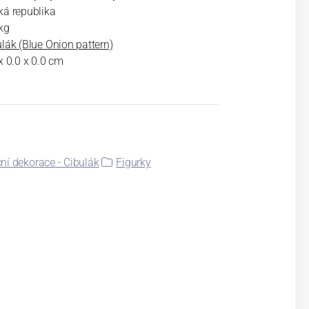
ká republika
kg
lák (Blue Onion pattern)
x 0.0 x 0.0 cm
ní dekorace - Cibulák
Figurky