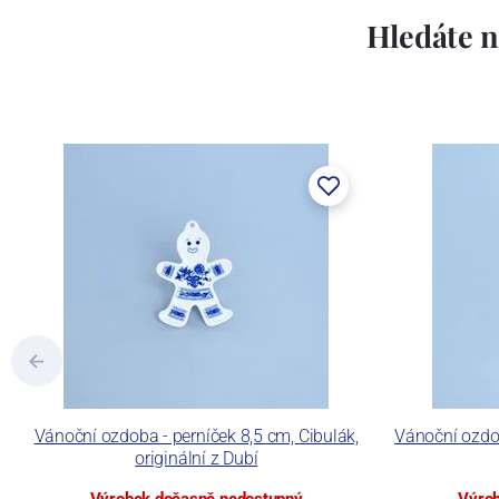
Hledáte n
Vánoční ozdoba - perníček 8,5 cm, Cibulák,
Vánoční ozdob
originální z Dubí
Výrobek dočasně nedostupný
Výrob