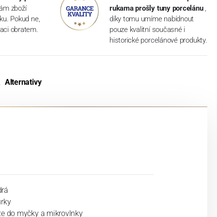
vám zboží
rukama prošly tuny porcelánu
,
dku. Pokud ne,
díky tomu umíme nabídnout
aci obratem.
pouze kvalitní současné i
historické porcelánové produkty.
Alternativy
rá
urky
ze do myčky a mikrovlnky