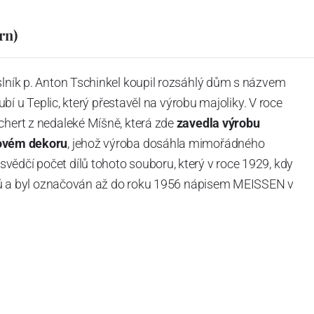
rn)
slník p. Anton Tschinkel koupil rozsáhlý dům s názvem
Dubí u Teplic, který přestavěl na výrobu majoliky. V roce
chert z nedaleké Míšně, která zde
zavedla výrobu
ovém dekoru
, jehož výroba dosáhla mimořádného
vědčí počet dílů tohoto souboru, který v roce 1929, kdy
tvarů a byl označován až do roku 1956 nápisem MEISSEN v
ázev
Český porcelán
a počet jeho dílů v cibulovém
u garantovány Asociací sklářského a keramického
obek
“.