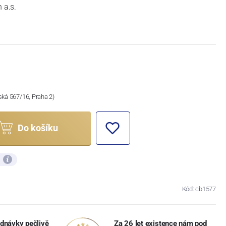
 a.s.
ská 567/16, Praha 2)
Do košíku
ů
Kód: cb1577
dnávky pečlivě
Za 26 let existence nám pod