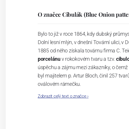
O značce Cibulák (Blue Onion patte
Bylo to již v roce 1864, kdy dubský průmy
Dolní lesní mlýn, v dnešní Tovární ulici, v 
1885 od něho získala továrnu firma C. Tei
porcelánu
v rokokovém tvaru a tzv.
cibul
úspěchu a zájmu mezi zákazníky, o čemž s
byl majitelem p. Artur Bloch, činil 257 
oválovém rámečku.
Zobrazit celý text o značce
›
Dnes, kdy čtete tento úvod, nese firma n
provedení je 850 tvarů. Tyto výrobky jso
průmyslu České republiky jako „
Český výr