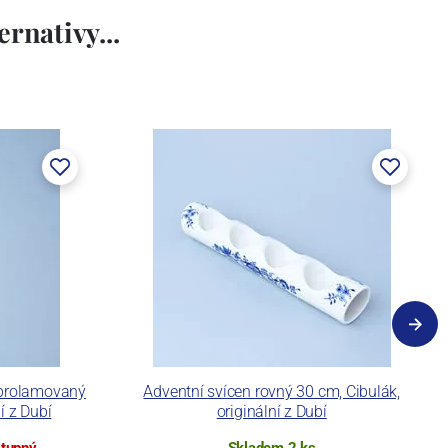
rnativy...
 prolamovaný
Adventní svícen rovný 30 cm, Cibulák,
í z Dubí
originální z Dubí
stupný
Skladem 2 ks