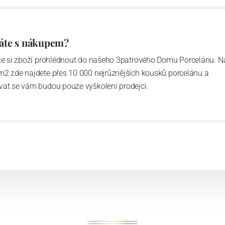
áte s nákupem?
ďte si zboží prohlédnout do našeho 3patrového Domu Porcelánu. N
m2 zde najdete přes 10 000 nejrůznějších kousků porcelánu a
vat se vám budou pouze vyškolení prodejci.