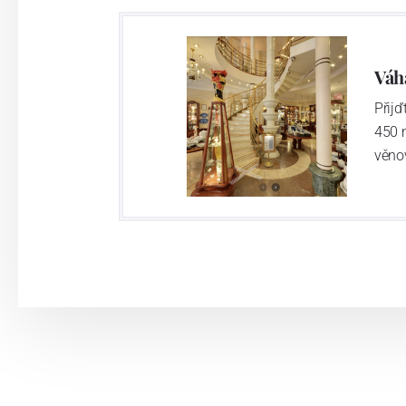
Výroba cibuláku na videu
Váh
Přij
450 
věno