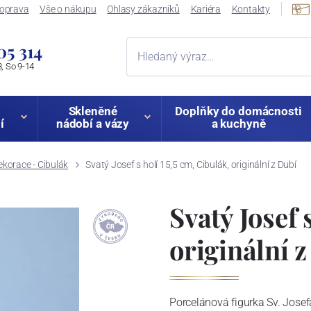
oprava
Vše o nákupu
Ohlasy zákazníků
Kariéra
Kontakty
05 314
, So 9-14
Skleněné
Doplňky do domácnosti
í
nádobí a vázy
a kuchyně
korace - Cibulák
Svatý Josef s holí 15,5 cm, Cibulák, originální z Dubí
Svatý Josef 
originální 
Porcelánová figurka Sv. Josef