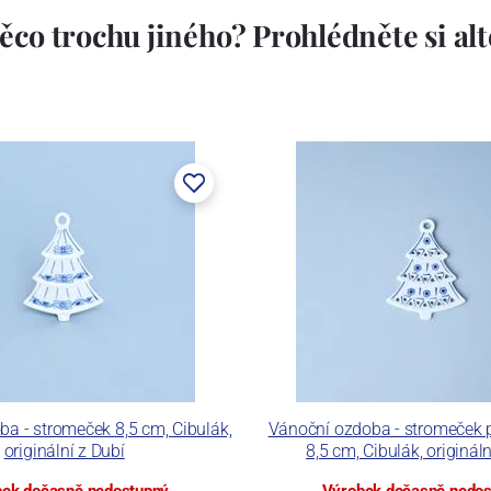
ěco trochu jiného? Prohlédněte si alte
a - stromeček 8,5 cm, Cibulák,
Vánoční ozdoba - stromeček
originální z Dubí
8,5 cm, Cibulák, origináln
ek dočasně nedostupný
Výrobek dočasně nedo