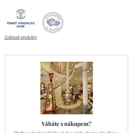
Dnes, kdy čtete tento úvod, nese firma název
Český porcelán
a
počet jeho dílů v cibulovém provedení je 850 tvarů. Tyto výrobky
jsou garantovány Asociací sklářského a keramického průmyslu
České republiky jako „
Český výrobek
“.
Zobrazit produkty
Výroba cibuláku na videu
Váháte s nákupem?