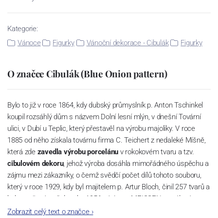
Kategorie:
Vánoce
Figurky
Vánoční dekorace - Cibulák
Figurky
O značce Cibulák (Blue Onion pattern)
Bylo to již v roce 1864, kdy dubský průmyslník p. Anton Tschinkel
koupil rozsáhlý dům s názvem Dolní lesní mlýn, v dnešní Tovární
ulici, v Dubí u Teplic, který přestavěl na výrobu majoliky. V roce
1885 od něho získala továrnu firma C. Teichert z nedaleké Míšně,
která zde
zavedla výrobu porcelánu
v rokokovém tvaru a tzv.
cibulovém dekoru
, jehož výroba dosáhla mimořádného úspěchu a
zájmu mezi zákazníky, o čemž svědčí počet dílů tohoto souboru,
který v roce 1929, kdy byl majitelem p. Artur Bloch, činil 257 tvarů a
byl označován až do roku 1956 nápisem MEISSEN v oválovém
rámečku.
Zobrazit celý text o značce
›