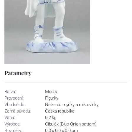
Parametry
Barva:
Modrá
Provedení:
Figurky
Vhodné do:
Nelze do myčky a mikrovlnky
Země původu:
Česká republika
Váha:
0.2 kg
Výrobce:
Cibulák (Blue Onion pattern)
Rozměry:
0.0 x 0.0 x 0.0 cm