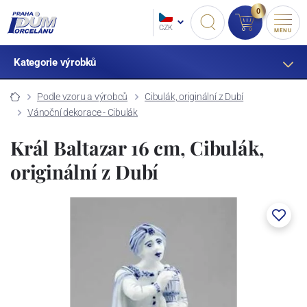
0
CZK
MENU
Kategorie výrobků
Podle vzoru a výrobců
Cibulák, originální z Dubí
Vánoční dekorace - Cibulák
Král Baltazar 16 cm, Cibulák,
originální z Dubí