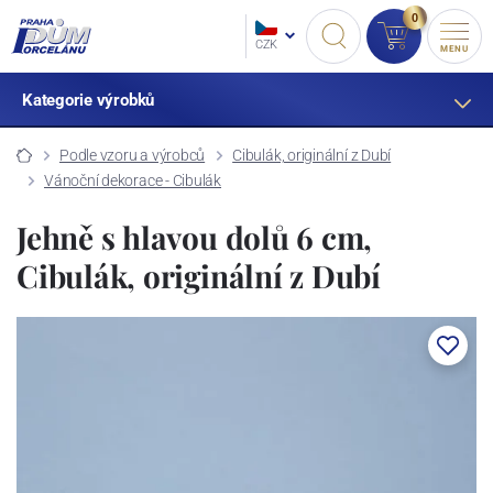
0
CZK
MENU
Kategorie výrobků
Podle vzoru a výrobců
Cibulák, originální z Dubí
Vánoční dekorace - Cibulák
Jehně s hlavou dolů 6 cm,
Cibulák, originální z Dubí