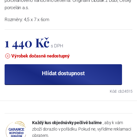
porcelánového vánočního betléma. Originální cibulák z Dubí, Český
porcelán a.s.
Rozměry: 4,5 x 7 x 6cm
1 440 Kč
s DPH
Výrobek dočasně nedostupný
Hlídat dostupnost
Kód: cb24515
Každý kus objednávky pečlivě balíme
, aby k vám
zboží dorazilo v pořádku. Pokud ne, vyřídíme reklamaci
obratem.