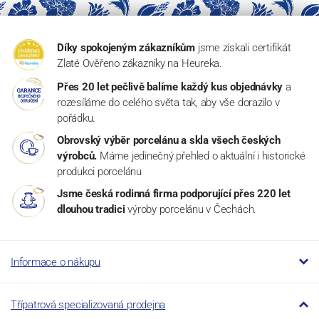
Díky spokojeným zákazníkům
jsme získali certifikát
Zlaté Ověřeno zákazníky na Heureka.
Přes 20 let pečlivě balíme každý kus objednávky
a
rozesíláme do celého světa tak, aby vše dorazilo v
pořádku.
Obrovský výběr porcelánu a skla všech českých
výrobců.
Máme jedinečný přehled o aktuální i historické
produkci porcelánu
Jsme česká rodinná firma podporující přes 220 let
dlouhou tradici
výroby porcelánu v Čechách.
Informace o nákupu
Třípatrová specializovaná prodejna