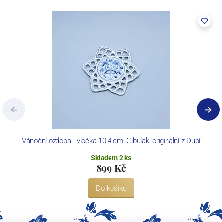
Vánoční ozdoba - vločka 10,4 cm, Cibulák, originální z Dubí
Skladem 2 ks
899 Kč
Do košíku