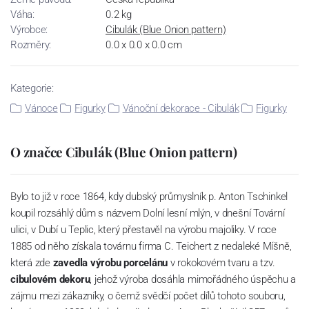
Váha:
0.2 kg
Výrobce:
Cibulák (Blue Onion pattern)
Rozměry:
0.0 x 0.0 x 0.0 cm
Kategorie:
Vánoce
Figurky
Vánoční dekorace - Cibulák
Figurky
O značce Cibulák (Blue Onion pattern)
Bylo to již v roce 1864, kdy dubský průmyslník p. Anton Tschinkel
koupil rozsáhlý dům s názvem Dolní lesní mlýn, v dnešní Tovární
ulici, v Dubí u Teplic, který přestavěl na výrobu majoliky. V roce
1885 od něho získala továrnu firma C. Teichert z nedaleké Míšně,
která zde
zavedla výrobu porcelánu
v rokokovém tvaru a tzv.
cibulovém dekoru
, jehož výroba dosáhla mimořádného úspěchu a
zájmu mezi zákazníky, o čemž svědčí počet dílů tohoto souboru,