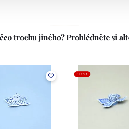
ěco trochu jiného? Prohlédněte si alte
SLEVA