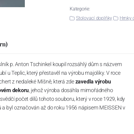
Kategorie:
Stolovací doplňky
Hrnky 
rn)
slník p. Anton Tschinkel koupil rozsáhlý dům s názvem
Dubí u Teplic, který přestavěl na výrobu majoliky. V roce
chert z nedaleké Míšně, která zde
zavedla výrobu
ovém dekoru
, jehož výroba dosáhla mimořádného
vědčí počet dílů tohoto souboru, který v roce 1929, kdy
tvarů a byl označován až do roku 1956 nápisem MEISSEN v
ázev
Český porcelán
a počet jeho dílů v cibulovém