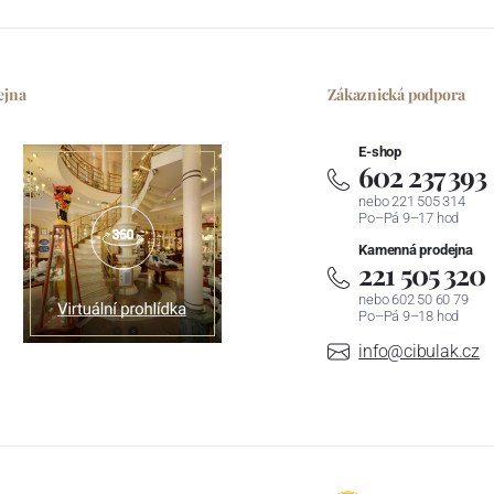
ejna
Zákaznická podpora
E-shop
602 237 393
nebo 221 505 314
Po–Pá 9–17 hod
Kamenná prodejna
221 505 320
nebo 602 50 60 79
Po–Pá 9–18 hod
info@cibulak.cz