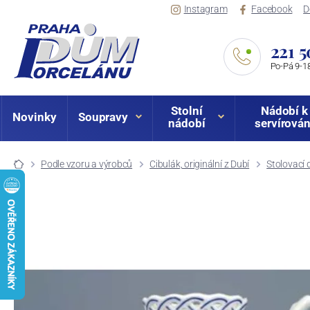
Instagram
Facebook
D
221 5
Po-Pá 9-18
Stolní
Nádobí k
Novinky
Soupravy
nádobí
servírován
Podle vzoru a výrobců
Cibulák, originální z Dubí
Stolovací 