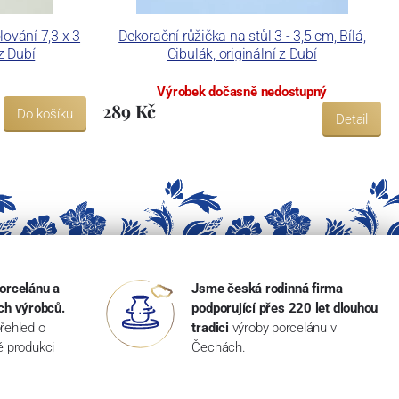
lování 7,3 x 3
Dekorační růžička na stůl 3 - 3,5 cm, Bílá,
 z Dubí
Cibulák, originální z Dubí
Výrobek dočasně nedostupný
289 Kč
Do košíku
Detail
orcelánu a
Jsme česká rodinná firma
ch výrobců.
podporující přes 220 let dlouhou
řehled o
tradici
výroby porcelánu v
ké produkci
Čechách.