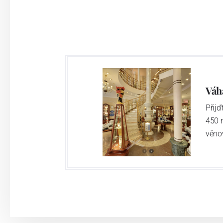
provedení je 850 tvarů. Tyto výrobky jso
průmyslu České republiky jako „
Český výr
Výroba cibuláku na videu
Váh
Přij
450 
věno