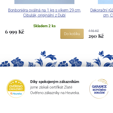
Bonboniéra oválná na 1 kg s víkem 29 cm,
Dekorační růž
Cibulák, originální z Dubí
cm, Ci
Skladem 2 ks
6 999 Kč
446 Kč
Do košíku
290 Kč
Díky spokojeným zákazníkům
jsme získali certifikát Zlaté
Ověřeno zákazníky na Heureka.