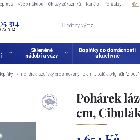
oprava
Vše o nákupu
Ohlasy zákazníků
Kariéra
Kontakty
05 314
, So 9-14
Skleněné
Doplňky do domácnosti
í
nádobí a vázy
a kuchyně
doplňky
Pohárek lázeňský prolamovaný 12 cm, Cibulák, originální z Dubí
Pohárek lá
cm, Cibulák
1 653 Kč