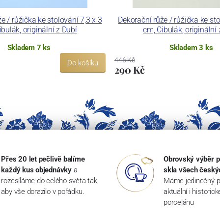
e / růžička ke stolování 7,3 x 3
Dekorační růže / růžička ke sto
bulák, originální z Dubí
cm, Cibulák, originální
Skladem 7 ks
Skladem 3 ks
446 Kč
Do košíku
290 Kč
Přes 20 let pečlivě balíme
Obrovský výběr p
každý kus objednávky
a
skla všech český
rozesíláme do celého světa tak,
Máme jedinečný p
aby vše dorazilo v pořádku.
aktuální i historic
porcelánu