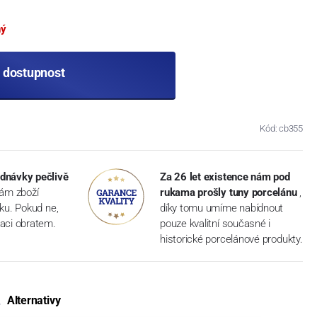
ný
t dostupnost
Kód: cb355
dnávky pečlivě
Za 26 let existence nám pod
vám zboží
rukama prošly tuny porcelánu
,
dku. Pokud ne,
díky tomu umíme nabídnout
aci obratem.
pouze kvalitní současné i
historické porcelánové produkty.
Alternativy