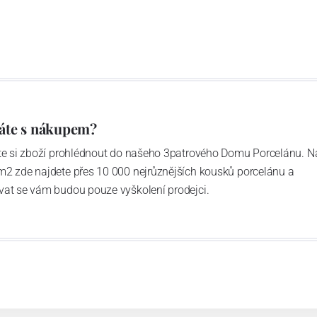
u garantovány Asociací sklářského a keramického
obek
“.
áte s nákupem?
ďte si zboží prohlédnout do našeho 3patrového Domu Porcelánu. N
m2 zde najdete přes 10 000 nejrůznějších kousků porcelánu a
vat se vám budou pouze vyškolení prodejci.