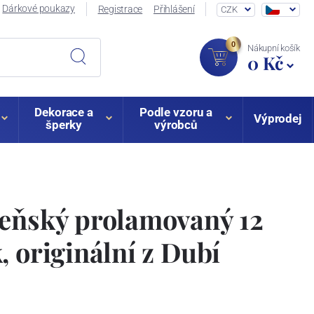
Dárkové poukazy
Registrace
Přihlášení
CZK
0
Nákupní košík
0 Kč
Dekorace a
Podle vzoru a
Výprodej
šperky
výrobců
zeňský prolamovaný 12
, originální z Dubí