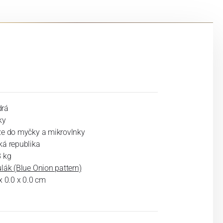
rá
ky
ze do myčky a mikrovlnky
ká republika
8 kg
lák (Blue Onion pattern)
x 0.0 x 0.0 cm