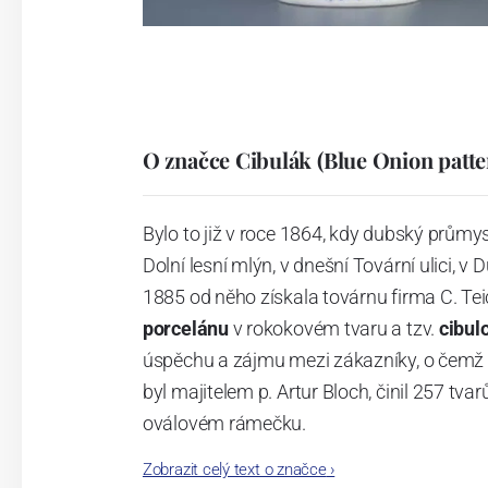
O značce Cibulák (Blue Onion patte
Bylo to již v roce 1864, kdy dubský průmy
Dolní lesní mlýn, v dnešní Tovární ulici, v 
1885 od něho získala továrnu firma C. Tei
porcelánu
v rokokovém tvaru a tzv.
cibul
úspěchu a zájmu mezi zákazníky, o čemž s
byl majitelem p. Artur Bloch, činil 257 
oválovém rámečku.
Zobrazit celý text o značce
›
Dnes, kdy čtete tento úvod, nese firma n