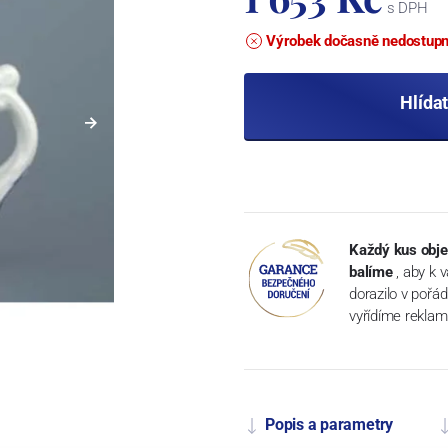
s DPH
Výrobek dočasně nedostup
Hlída
Každý kus obje
balíme
, aby k 
dorazilo v pořá
vyřídíme reklam
Popis a parametry