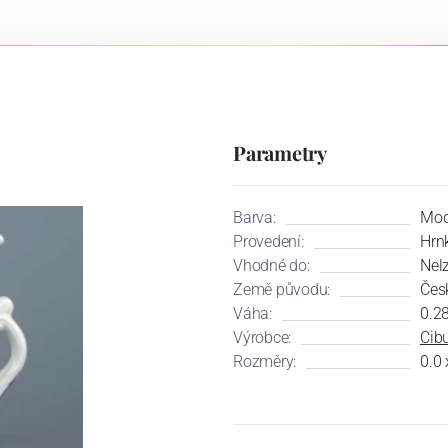
Parametry
Barva:
Mod
Provedení:
Hrn
Vhodné do:
Nel
Země původu:
Čes
Váha:
0.2
Výrobce:
Cibu
Rozměry:
0.0 