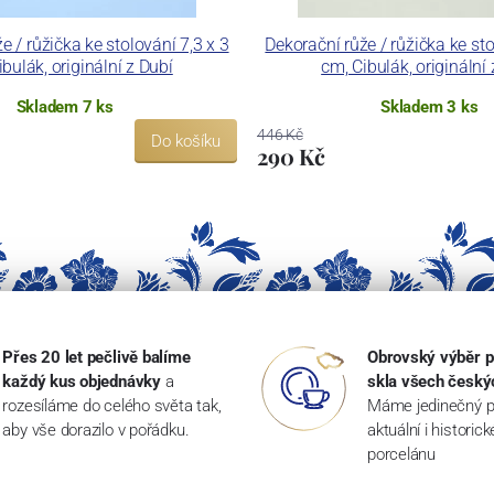
e / růžička ke stolování 7,3 x 3
Dekorační růže / růžička ke sto
bulák, originální z Dubí
cm, Cibulák, originální
Skladem 7 ks
Skladem 3 ks
446 Kč
Do košíku
290 Kč
Přes 20 let pečlivě balíme
Obrovský výběr p
každý kus objednávky
a
skla všech český
rozesíláme do celého světa tak,
Máme jedinečný p
aby vše dorazilo v pořádku.
aktuální i historic
porcelánu