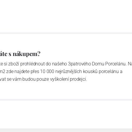
u garantovány Asociací sklářského a keramického
obek
“.
áte s nákupem?
ďte si zboží prohlédnout do našeho 3patrového Domu Porcelánu. N
m2 zde najdete přes 10 000 nejrůznějších kousků porcelánu a
vat se vám budou pouze vyškolení prodejci.