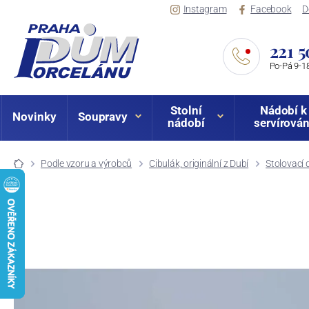
Instagram
Facebook
D
221 5
Po-Pá 9-18
Stolní
Nádobí k
Novinky
Soupravy
nádobí
servírován
Podle vzoru a výrobců
Cibulák, originální z Dubí
Stolovací 