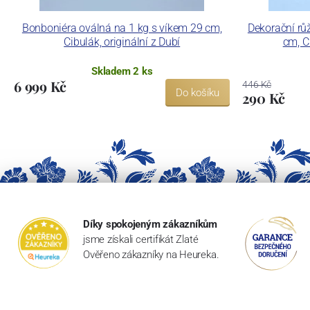
Bonboniéra oválná na 1 kg s víkem 29 cm,
Dekorační růž
Cibulák, originální z Dubí
cm, Ci
Skladem 2 ks
6 999 Kč
446 Kč
Do košíku
290 Kč
Díky spokojeným zákazníkům
jsme získali certifikát Zlaté
Ověřeno zákazníky na Heureka.