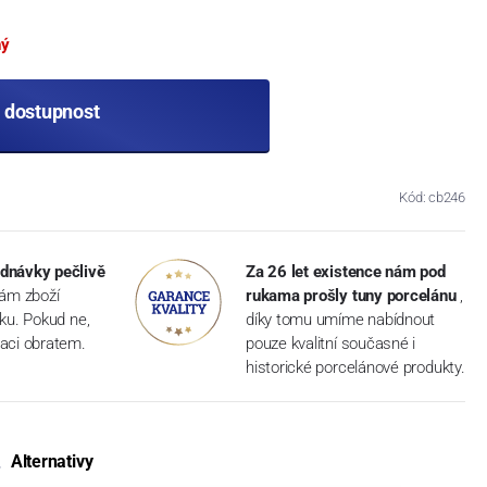
ný
t dostupnost
Kód: cb246
dnávky pečlivě
Za 26 let existence nám pod
vám zboží
rukama prošly tuny porcelánu
,
dku. Pokud ne,
díky tomu umíme nabídnout
aci obratem.
pouze kvalitní současné i
historické porcelánové produkty.
Alternativy