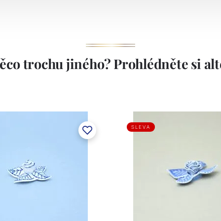
ěco trochu jiného? Prohlédněte si alte
SLEVA