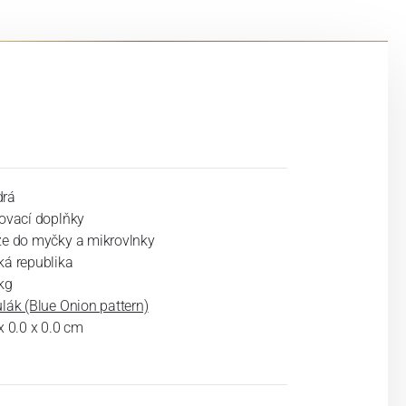
rá
lovací doplňky
ze do myčky a mikrovlnky
ká republika
kg
lák (Blue Onion pattern)
x 0.0 x 0.0 cm