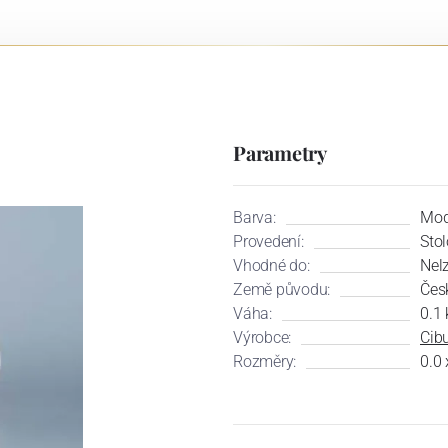
Parametry
Barva:
Mod
Provedení:
Sto
Vhodné do:
Nel
Země původu:
Čes
Váha:
0.1 
Výrobce:
Cibu
Rozměry:
0.0 