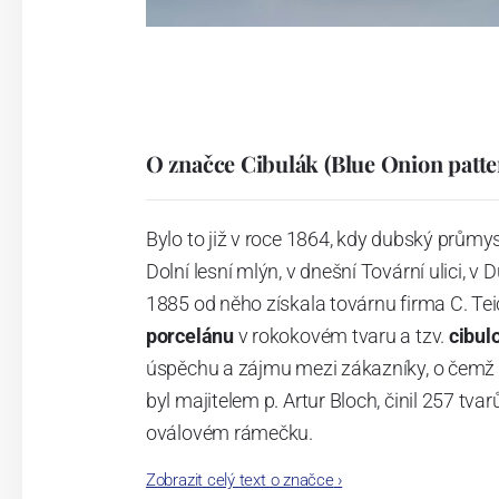
O značce Cibulák (Blue Onion patte
Bylo to již v roce 1864, kdy dubský průmy
Dolní lesní mlýn, v dnešní Tovární ulici, v 
1885 od něho získala továrnu firma C. Tei
porcelánu
v rokokovém tvaru a tzv.
cibul
úspěchu a zájmu mezi zákazníky, o čemž s
byl majitelem p. Artur Bloch, činil 257 
oválovém rámečku.
Zobrazit celý text o značce
›
Dnes, kdy čtete tento úvod, nese firma n