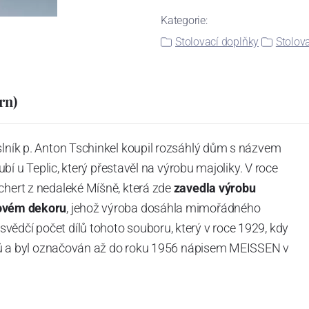
Kategorie:
Stolovací doplňky
Stolov
rn)
slník p. Anton Tschinkel koupil rozsáhlý dům s názvem
Dubí u Teplic, který přestavěl na výrobu majoliky. V roce
chert z nedaleké Míšně, která zde
zavedla výrobu
ovém dekoru
, jehož výroba dosáhla mimořádného
vědčí počet dílů tohoto souboru, který v roce 1929, kdy
tvarů a byl označován až do roku 1956 nápisem MEISSEN v
ázev
Český porcelán
a počet jeho dílů v cibulovém