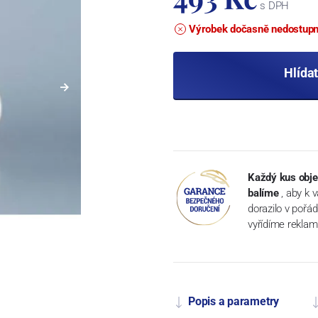
s DPH
Výrobek dočasně nedostup
Hlída
Každý kus obje
balíme
, aby k 
dorazilo v pořá
vyřídíme reklam
Popis a parametry