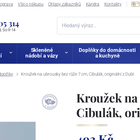
oprava
Vše o nákupu
Ohlasy zákazníků
Kariéra
Kontakty
05 314
, So 9-14
Skleněné
Doplňky do domácnosti
í
nádobí a vázy
a kuchyně
doplňky
Kroužek na ubrousky bez růže 7 cm, Cibulák, originální z Dubí
Kroužek na 
Cibulák, or
493 Kč