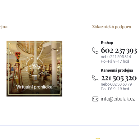
ejna
Zákaznická podpora
E-shop
602 237 393
nebo 221 505 314
Po–Pá 9–17 hod
Kamenná prodejna
221 505 320
nebo 602 50 60 79
Po–Pá 9–18 hod
info@cibulak.cz