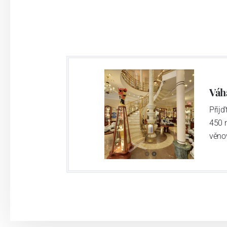
provedení je 850 tvarů. Tyto výrobky jso
průmyslu České republiky jako „
Český výr
Výroba cibuláku na videu
Váh
Přij
450 
věno