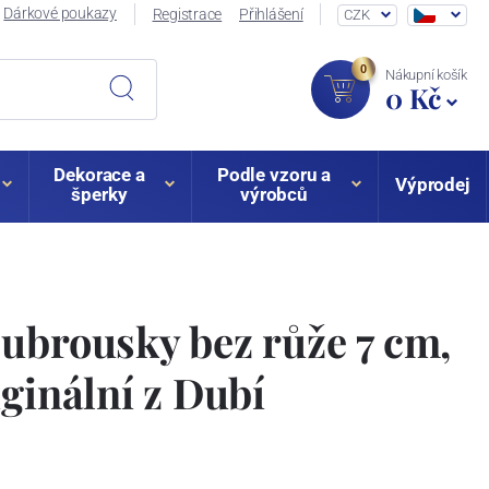
Dárkové poukazy
Registrace
Přihlášení
CZK
0
Nákupní košík
0 Kč
Dekorace a
Podle vzoru a
Výprodej
šperky
výrobců
ubrousky bez růže 7 cm,
iginální z Dubí