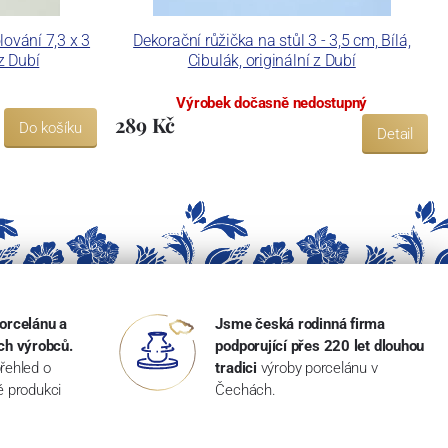
lování 7,3 x 3
Dekorační růžička na stůl 3 - 3,5 cm, Bílá,
 z Dubí
Cibulák, originální z Dubí
Výrobek dočasně nedostupný
289 Kč
Do košíku
Detail
orcelánu a
Jsme česká rodinná firma
ch výrobců.
podporující přes 220 let dlouhou
řehled o
tradici
výroby porcelánu v
ké produkci
Čechách.