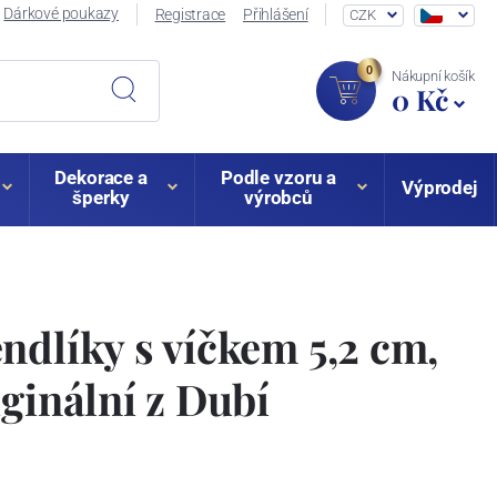
Dárkové poukazy
Registrace
Přihlášení
CZK
0
Nákupní košík
0 Kč
Dekorace a
Podle vzoru a
Výprodej
šperky
výrobců
ndlíky s víčkem 5,2 cm,
iginální z Dubí