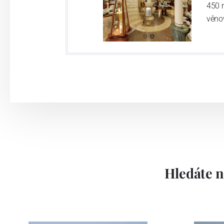
450 
věno
Hledáte n