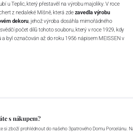
Dubí u Teplic, který přestavěl na výrobu majoliky. V roce
chert z nedaleké Míšně, která zde
zavedla výrobu
ovém dekoru
, jehož výroba dosáhla mimořádného
vědčí počet dílů tohoto souboru, který v roce 1929, kdy
tvarů a byl označován až do roku 1956 nápisem MEISSEN v
ázev
Český porcelán
a počet jeho dílů v cibulovém
u garantovány Asociací sklářského a keramického
obek
“.
áte s nákupem?
ďte si zboží prohlédnout do našeho 3patrového Domu Porcelánu. N