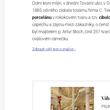
Dolní lesní mlýn, v dnešní Tovární ulici, v 
1885 od něho získala továrnu firma C. Tei
porcelánu
v rokokovém tvaru a tzv.
cibul
úspěchu a zájmu mezi zákazníky, o čemž s
byl majitelem p. Artur Bloch, činil 257 
oválovém rámečku.
Zobrazit celý text o značce
›
Dnes, kdy čtete tento úvod, nese firma n
provedení je 850 tvarů. Tyto výrobky jso
průmyslu České republiky jako „
Český výr
Výroba cibuláku na videu
Váh
Přij