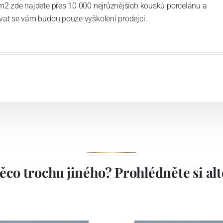
m2 zde najdete přes 10 000 nejrůznějších kousků porcelánu a
vat se vám budou pouze vyškolení prodejci.
ěco trochu jiného? Prohlédněte si alte