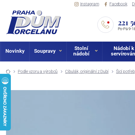
Instagram
Facebook
D
221 5
Po-Pá 9-18
Stolní
Nádobí k
Novinky
Soupravy
nádobí
servírován
Podle vzoru a výrobců
Cibulák, originální z Dubí
Šicí potře