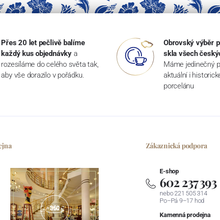
Přes 20 let pečlivě balíme
Obrovský výběr p
každý kus objednávky
a
skla všech český
rozesíláme do celého světa tak,
Máme jedinečný p
aby vše dorazilo v pořádku.
aktuální i historic
porcelánu
ejna
Zákaznická podpora
E-shop
602 237 393
nebo 221 505 314
Po–Pá 9–17 hod
Kamenná prodejna