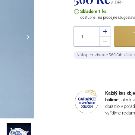
s DPH
Skladem 1 ks
dostupné i na prodejně (Jugosláv
Nákupem získáte 560 Cibuláků
Každý kus obje
balíme
, aby k 
dorazilo v pořá
vyřídíme reklam