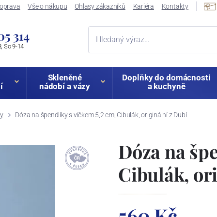
oprava
Vše o nákupu
Ohlasy zákazníků
Kariéra
Kontakty
05 314
, So 9-14
Skleněné
Doplňky do domácnosti
í
nádobí a vázy
a kuchyně
by
Dóza na špendlíky s víčkem 5,2 cm, Cibulák, originální z Dubí
Dóza na špe
Cibulák, or
560 Kč