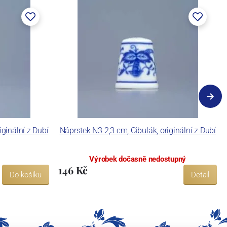
iginální z Dubí
Náprstek N3 2,3 cm, Cibulák, originální z Dubí
Výrobek dočasně nedostupný
146 Kč
Do košíku
Detail