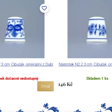
3 cm, Cibulák, originální z Dubí
Náprstek N2 2,3 cm, Cibulák, or
ek dočasně nedostupný
Skladem 1 ks
146 Kč
Detail