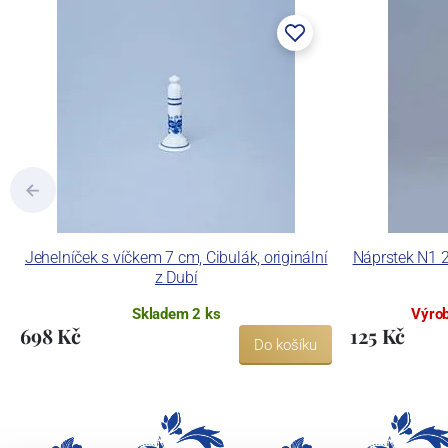
Jehelníček s víčkem 7 cm, Cibulák, originální
Náprstek N1 2,
z Dubí
Skladem 2 ks
Výrob
698 Kč
125 Kč
Do košíku