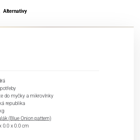
Alternativy
rá
 potřeby
ze do myčky a mikrovlnky
ká republika
kg
lák (Blue Onion pattern)
x 0.0 x 0.0 cm