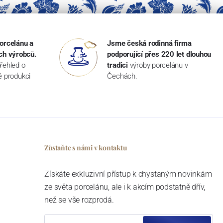
orcelánu a
Jsme česká rodinná firma
ch výrobců.
podporující přes 220 let dlouhou
řehled o
tradici
výroby porcelánu v
ké produkci
Čechách.
Zůstaňte s námi v kontaktu
Získáte exkluzivní přístup k chystaným novinkám
ze světa porcelánu, ale i k akcím podstatně dřív,
než se vše rozprodá.