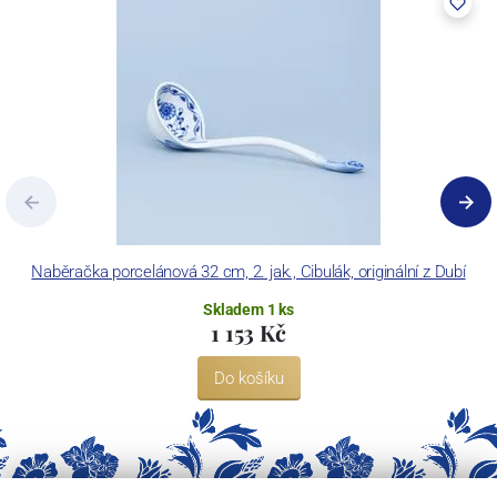
Naběračka porcelánová 32 cm, 2. jak., Cibulák, originální z Dubí
Skladem 1 ks
1 153 Kč
Do košíku