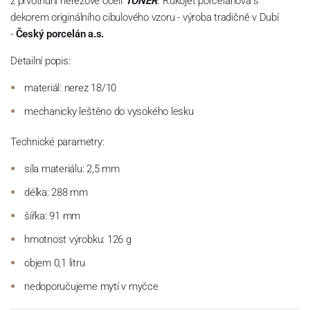
z prvotřídní nerezové oceli
TONER
. Rukojeť porcelánová s
dekorem originálního cibulového vzoru - výroba tradičně v Dubí
-
Český porcelán a.s.
Detailní popis:
materiál: nerez 18/10
mechanicky leštěno do vysokého lesku
Technické parametry:
síla materiálu: 2,5 mm
délka: 288 mm
šířka: 91 mm
hmotnost výrobku: 126 g
objem 0,1 litru
nedoporučujeme mytí v myčce