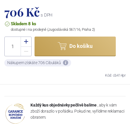
706 Kč
s DPH
Skladem 8 ks
dostupné i na prodejně (Jugoslávská 567/16, Praha 2)
Do košíku
Nákupem získáte 706 Cibuláků
Kód: cb414pr
Každý kus objednávky pečlivě balíme
, aby k vám
zboží dorazilo v pořádku. Pokud ne, vyřídíme reklamaci
obratem.