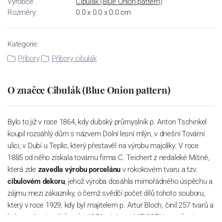
Výrobce:
Cibulák (Blue Onion pattern)
Rozměry:
0.0 x 0.0 x 0.0 cm
Kategorie:
Příbory
Příbory cibulák
O značce Cibulák (Blue Onion pattern)
Bylo to již v roce 1864, kdy dubský průmyslník p. Anton Tschinkel
koupil rozsáhlý dům s názvem Dolní lesní mlýn, v dnešní Tovární
ulici, v Dubí u Teplic, který přestavěl na výrobu majoliky. V roce
1885 od něho získala továrnu firma C. Teichert z nedaleké Míšně,
která zde
zavedla výrobu porcelánu
v rokokovém tvaru a tzv.
cibulovém dekoru
, jehož výroba dosáhla mimořádného úspěchu a
zájmu mezi zákazníky, o čemž svědčí počet dílů tohoto souboru,
který v roce 1929, kdy byl majitelem p. Artur Bloch, činil 257 tvarů a
byl označován až do roku 1956 nápisem MEISSEN v oválovém