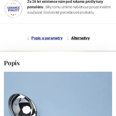
Za 26 let existence nám pod rukama prošly tuny
porcelánu
, díky tomu umíme nabídnout pouze kvalitní
současné i historické porcelánové produkty.
Popis a parametry
Alternativy
Popis