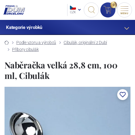
0
CZK
MENU
Kategorie výrobků
Podle vzoru a výrobců
Cibulák, originální z Dubí
Příbory cibulák
Naběračka velká 28,8 cm, 100
ml, Cibulák