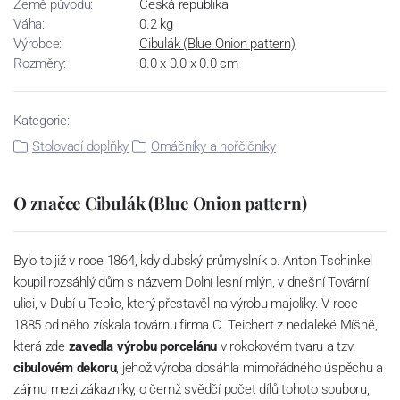
Země původu:
Česká republika
Váha:
0.2 kg
Výrobce:
Cibulák (Blue Onion pattern)
Rozměry:
0.0 x 0.0 x 0.0 cm
Kategorie:
Stolovací doplňky
Omáčníky a hořčičníky
O značce Cibulák (Blue Onion pattern)
Bylo to již v roce 1864, kdy dubský průmyslník p. Anton Tschinkel
koupil rozsáhlý dům s názvem Dolní lesní mlýn, v dnešní Tovární
ulici, v Dubí u Teplic, který přestavěl na výrobu majoliky. V roce
1885 od něho získala továrnu firma C. Teichert z nedaleké Míšně,
která zde
zavedla výrobu porcelánu
v rokokovém tvaru a tzv.
cibulovém dekoru
, jehož výroba dosáhla mimořádného úspěchu a
zájmu mezi zákazníky, o čemž svědčí počet dílů tohoto souboru,