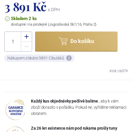
3 891 Kč
s DPH
Skladem 2 ks
dostupné i na prodejně (Jugoslávská 567/16, Praha 2)
Do košíku
Nákupem získáte 3891 Cibuláků
Kód: cb079
Každý kus objednávky pečlivě balíme
, aby k vám
zboží dorazilo v pořádku. Pokud ne, vyřídíme reklamaci
obratem.
Za 26 let existence nám pod rukama prošly tuny