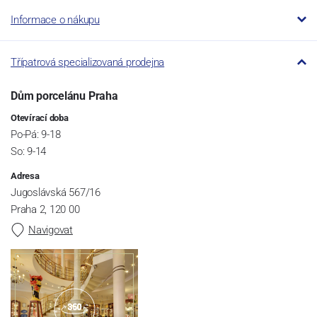
Informace o nákupu
Třípatrová specializovaná prodejna
Dům porcelánu Praha
Otevírací doba
Po-Pá: 9-18
So: 9-14
Adresa
Jugoslávská 567/16
Praha 2, 120 00
Navigovat