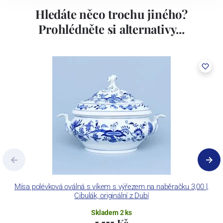
Hledáte něco trochu jiného?
Prohlédněte si alternativy...
Mísa polévková oválná s víkem s výřezem na naběračku 3,00 l,
Cibulák, originální z Dubí
Skladem 2 ks
5 555 Kč