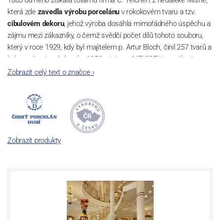
která zde
zavedla výrobu porcelánu
v rokokovém tvaru a tzv.
cibulovém dekoru
, jehož výroba dosáhla mimořádného úspěchu a
zájmu mezi zákazníky, o čemž svědčí počet dílů tohoto souboru,
který v roce 1929, kdy byl majitelem p. Artur Bloch, činil 257 tvarů a
byl označován až do roku 1956 nápisem MEISSEN v oválovém
rámečku.
Zobrazit celý text o značce
›
Dnes, kdy čtete tento úvod, nese firma název
Český porcelán
a
počet jeho dílů v cibulovém provedení je 850 tvarů. Tyto výrobky
jsou garantovány Asociací sklářského a keramického průmyslu
České republiky jako „
Český výrobek
“.
Zobrazit produkty
Výroba cibuláku na videu