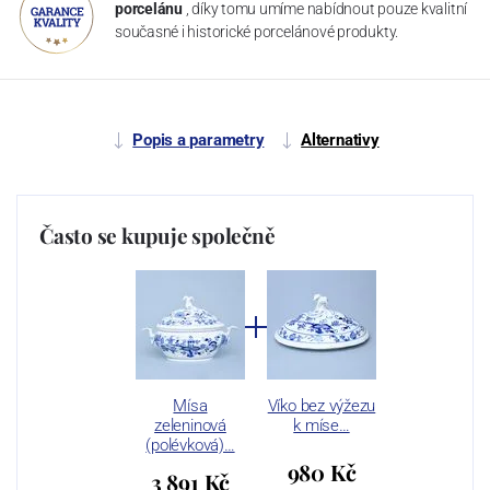
porcelánu
, díky tomu umíme nabídnout pouze kvalitní
současné i historické porcelánové produkty.
Popis a parametry
Alternativy
Často se kupuje společně
Mísa
Víko bez výžezu
zeleninová
k míse…
(polévková)…
980 Kč
3 891 Kč