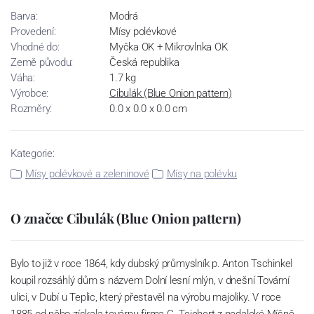
Barva:
Modrá
Provedení:
Mísy polévkové
Vhodné do:
Myčka OK + Mikrovlnka OK
Země původu:
Česká republika
Váha:
1.7 kg
Výrobce:
Cibulák (Blue Onion pattern)
Rozměry:
0.0 x 0.0 x 0.0 cm
Kategorie:
Mísy polévkové a zeleninové
Mísy na polévku
O značce Cibulák (Blue Onion pattern)
Bylo to již v roce 1864, kdy dubský průmyslník p. Anton Tschinkel
koupil rozsáhlý dům s názvem Dolní lesní mlýn, v dnešní Tovární
ulici, v Dubí u Teplic, který přestavěl na výrobu majoliky. V roce
1885 od něho získala továrnu firma C. Teichert z nedaleké Míšně,