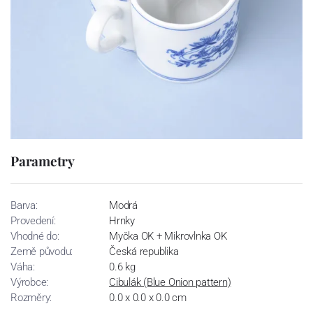
Parametry
Barva:
Modrá
Provedení:
Hrnky
Vhodné do:
Myčka OK + Mikrovlnka OK
Země původu:
Česká republika
Váha:
0.6 kg
Výrobce:
Cibulák (Blue Onion pattern)
Rozměry:
0.0 x 0.0 x 0.0 cm