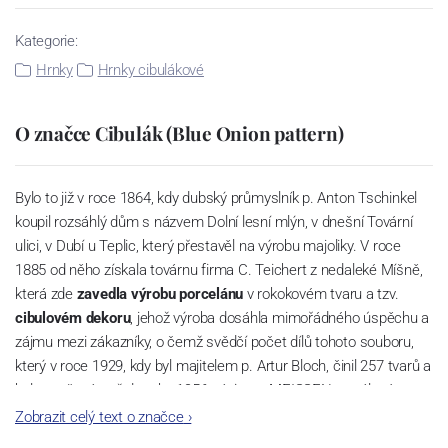
Kategorie:
Hrnky
Hrnky cibulákové
O značce Cibulák (Blue Onion pattern)
Bylo to již v roce 1864, kdy dubský průmyslník p. Anton Tschinkel
koupil rozsáhlý dům s názvem Dolní lesní mlýn, v dnešní Tovární
ulici, v Dubí u Teplic, který přestavěl na výrobu majoliky. V roce
1885 od něho získala továrnu firma C. Teichert z nedaleké Míšně,
která zde
zavedla výrobu porcelánu
v rokokovém tvaru a tzv.
cibulovém dekoru
, jehož výroba dosáhla mimořádného úspěchu a
zájmu mezi zákazníky, o čemž svědčí počet dílů tohoto souboru,
který v roce 1929, kdy byl majitelem p. Artur Bloch, činil 257 tvarů a
byl označován až do roku 1956 nápisem MEISSEN v oválovém
rámečku.
Zobrazit celý text o značce
›