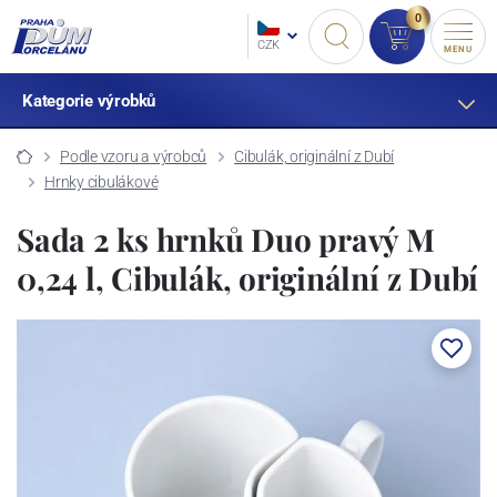
0
CZK
MENU
Kategorie výrobků
Podle vzoru a výrobců
Cibulák, originální z Dubí
Hrnky cibulákové
Sada 2 ks hrnků Duo pravý M
0,24 l, Cibulák, originální z Dubí