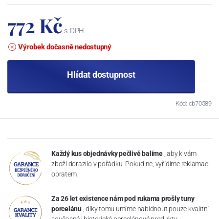
772 Kč
s DPH
Výrobek dočasně nedostupný
Hlídat dostupnost
Kód: cb70589
Každý kus objednávky pečlivě balíme
, aby k vám
zboží dorazilo v pořádku. Pokud ne, vyřídíme reklamaci
obratem.
Za 26 let existence nám pod rukama prošly tuny
porcelánu
, díky tomu umíme nabídnout pouze kvalitní
současné i historické porcelánové produkty.