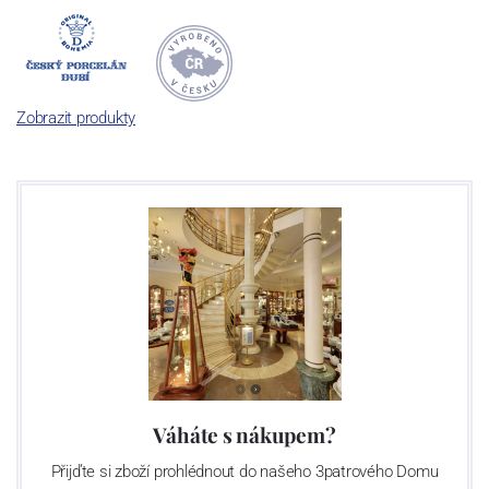
Dnes, kdy čtete tento úvod, nese firma název
Český porcelán
a
počet jeho dílů v cibulovém provedení je 850 tvarů. Tyto výrobky
jsou garantovány Asociací sklářského a keramického průmyslu
České republiky jako „
Český výrobek
“.
Zobrazit produkty
Výroba cibuláku na videu
Váháte s nákupem?
Přijďte si zboží prohlédnout do našeho 3patrového Domu