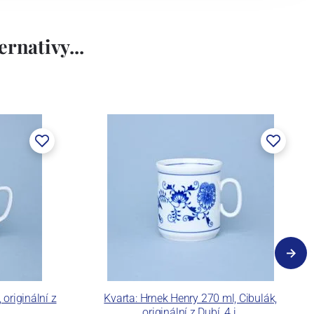
rnativy...
originální z
Kvarta: Hrnek Henry 270 ml, Cibulák,
originální z Dubí, 4.j.