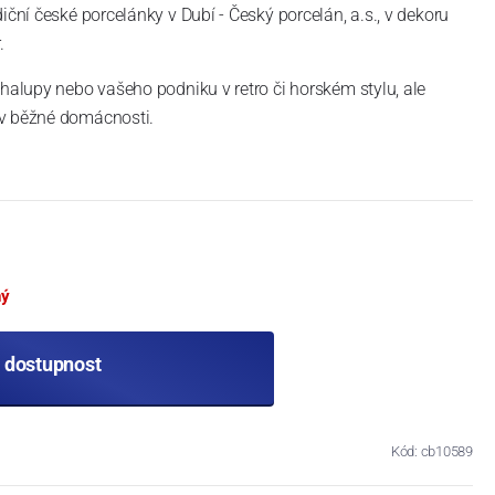
iční české porcelánky v Dubí - Český porcelán, a.s., v dekoru
r.
chalupy nebo vašeho podniku v retro či horském stylu, ale
 v běžné domácnosti.
ný
t dostupnost
Kód: cb10589