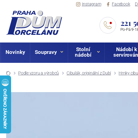
Instagram
Facebook
D
221 5
Po-Pá 9-18
Stolní
Nádobí k
Novinky
Soupravy
nádobí
servírován
Podle vzoru a výrobců
Cibulák, originální z Dubí
Hrnky cib