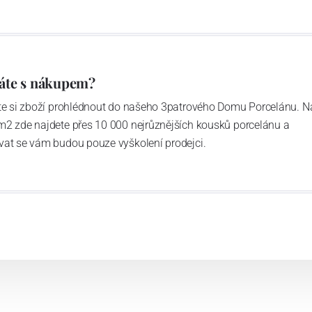
áte s nákupem?
ďte si zboží prohlédnout do našeho 3patrového Domu Porcelánu. N
m2 zde najdete přes 10 000 nejrůznějších kousků porcelánu a
vat se vám budou pouze vyškolení prodejci.