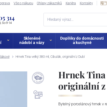
oprava
Vše o nákupu
Ohlasy zákazníků
Kariéra
Kontakty
05 314
, So 9-14
Skleněné
Doplňky do domácnosti
í
nádobí a vázy
a kuchyně
ulákové
Hrnek Tina velký 380 ml, Cibulák, originální z Dubí
Hrnek Tina 
originální 
Bytelný porcelánový hrnek v r