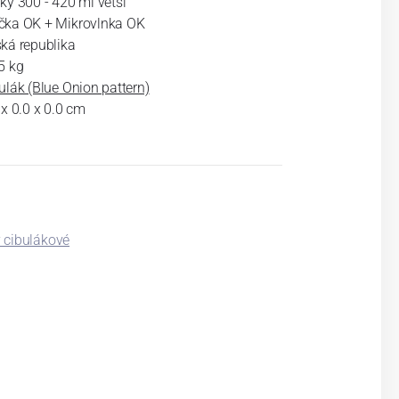
ky 300 - 420 ml větší
ka OK + Mikrovlnka OK
ká republika
5 kg
ulák (Blue Onion pattern)
 x 0.0 x 0.0 cm
 cibulákové