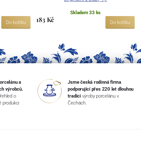
Skladem 33 ks
183 Kč
Do košíku
Do košíku
orcelánu a
Jsme česká rodinná firma
ch výrobců.
podporující přes 220 let dlouhou
řehled o
tradici
výroby porcelánu v
ké produkci
Čechách.