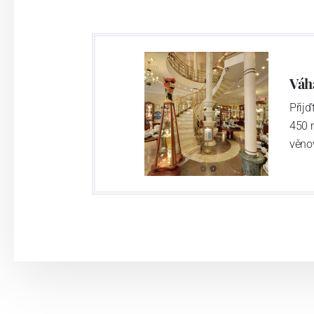
Výroba cibuláku na videu
Váh
Přij
450 
věno