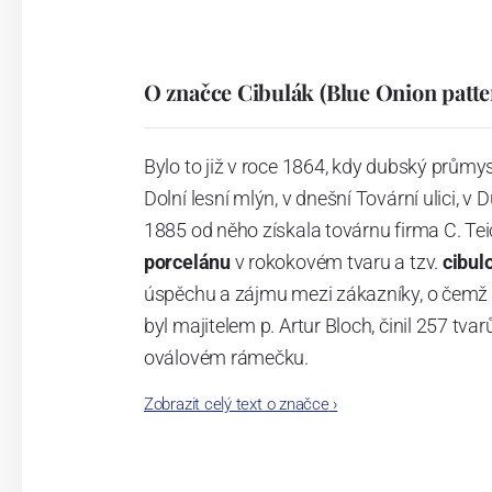
O značce Cibulák (Blue Onion patte
Bylo to již v roce 1864, kdy dubský průmy
Dolní lesní mlýn, v dnešní Tovární ulici, v 
1885 od něho získala továrnu firma C. Tei
porcelánu
v rokokovém tvaru a tzv.
cibul
úspěchu a zájmu mezi zákazníky, o čemž s
byl majitelem p. Artur Bloch, činil 257 
oválovém rámečku.
Zobrazit celý text o značce
›
Dnes, kdy čtete tento úvod, nese firma n
provedení je 850 tvarů. Tyto výrobky jso
průmyslu České republiky jako „
Český výr