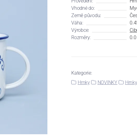
Provedení:
Hrn
Vhodné do:
Myč
Země původu:
Čes
Váha:
0.4
Výrobce:
Cib
Rozměry:
0.0
Kategorie:
Hrnky
NOVINKY
Hrnky