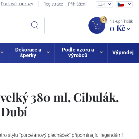
Dárkové poukazy
Registrace
Přihlášení
CZK
0
Nákupní košík
0 Kč
Dekorace a
Podle vzoru a
Výprodej
šperky
výrobců
velký 380 ml, Cibulák,
z Dubí
etro stylu "porcelánový plecháček" připomínající legendární