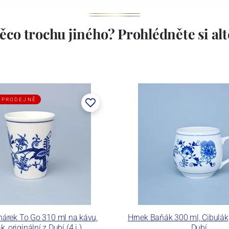
ěco trochu jiného? Prohlédněte si alte
 PRODEJNĚ
hárek To Go 310 ml na kávu,
Hrnek Baňák 300 ml, Cibulák, 
k, originální z Dubí (4.j.)
Dubí