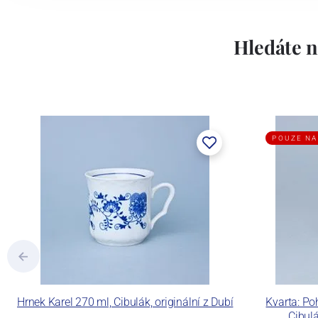
Hledáte n
POUZE NA
Hrnek Karel 270 ml, Cibulák, originální z Dubí
Kvarta: Po
Cibulá