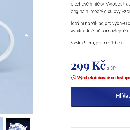
plechové hrníčky. Výrobek trad
originální modrý cibulový vzo
Ideální například pro výbavu 
vynikne krásně samozřejmě i
Výška 9 cm, průměr 10 cm
299 Kč
s DPH
Výrobek dočasně nedostup
Hlída