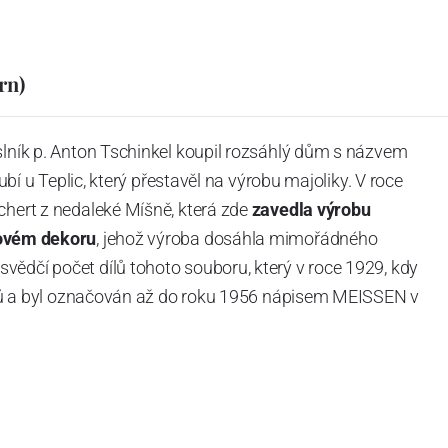
rn)
slník p. Anton Tschinkel koupil rozsáhlý dům s názvem
Dubí u Teplic, který přestavěl na výrobu majoliky. V roce
chert z nedaleké Míšně, která zde
zavedla výrobu
ovém dekoru
, jehož výroba dosáhla mimořádného
vědčí počet dílů tohoto souboru, který v roce 1929, kdy
tvarů a byl označován až do roku 1956 nápisem MEISSEN v
ázev
Český porcelán
a počet jeho dílů v cibulovém
u garantovány Asociací sklářského a keramického
obek
“.