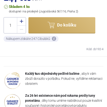
Skladem 4 ks
dostupné i na prodejně (Jugoslávská 567/16, Praha 2)
Do košíku
Nákupem získáte 247 Cibuláků
Kód: cb192-4
Každý kus objednávky pečlivě balíme
, aby k vám
zboží dorazilo v pořádku. Pokud ne, vyřídíme reklamaci
obratem.
Za 26 let existence nám pod rukama prošly tuny
porcelánu
, díky tomu umíme nabídnout pouze kvalitní
současné i historické porcelánové produkty.