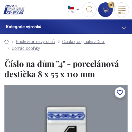
0
CZK
MENU
Kategorie výrobků
Podle vzoru a výrobců
Cibulák, originální z Dubí
Domácí doplňky
Číslo na dům "4" - porcelánová
destička 8 x 55 x 110 mm