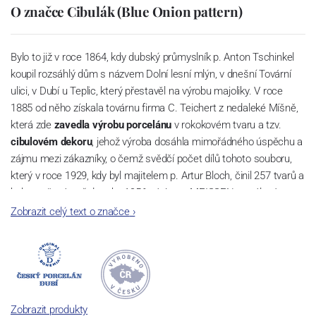
O značce Cibulák (Blue Onion pattern)
Bylo to již v roce 1864, kdy dubský průmyslník p. Anton Tschinkel
koupil rozsáhlý dům s názvem Dolní lesní mlýn, v dnešní Tovární
ulici, v Dubí u Teplic, který přestavěl na výrobu majoliky. V roce
1885 od něho získala továrnu firma C. Teichert z nedaleké Míšně,
která zde
zavedla výrobu porcelánu
v rokokovém tvaru a tzv.
cibulovém dekoru
, jehož výroba dosáhla mimořádného úspěchu a
zájmu mezi zákazníky, o čemž svědčí počet dílů tohoto souboru,
který v roce 1929, kdy byl majitelem p. Artur Bloch, činil 257 tvarů a
byl označován až do roku 1956 nápisem MEISSEN v oválovém
rámečku.
Zobrazit celý text o značce
›
Dnes, kdy čtete tento úvod, nese firma název
Český porcelán
a
počet jeho dílů v cibulovém provedení je 850 tvarů. Tyto výrobky
jsou garantovány Asociací sklářského a keramického průmyslu
České republiky jako „
Český výrobek
“.
Zobrazit produkty