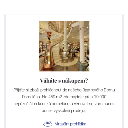
Výroba cibuláku na videu
Váháte s nákupem?
Přijďte si zboží prohlédnout do našeho 3patrového Domu
Porcelánu. Na 450 m2 zde najdete přes 10 000
nejrůznějších kousků porcelánu a věnovat se vám budou
pouze vyškolení prodejci.
Virtuální prohlídka