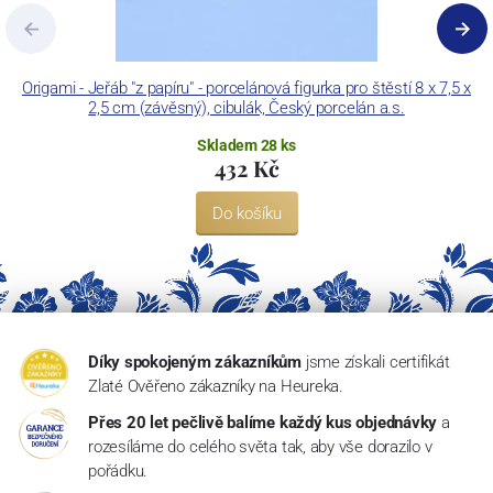
Origami - Jeřáb "z papíru" - porcelánová figurka pro štěstí 8 x 7,5 x
2,5 cm (závěsný), cibulák, Český porcelán a.s.
Skladem 28 ks
432 Kč
Do košíku
Díky spokojeným zákazníkům
jsme získali certifikát
Zlaté Ověřeno zákazníky na Heureka.
Přes 20 let pečlivě balíme každý kus objednávky
a
rozesíláme do celého světa tak, aby vše dorazilo v
pořádku.