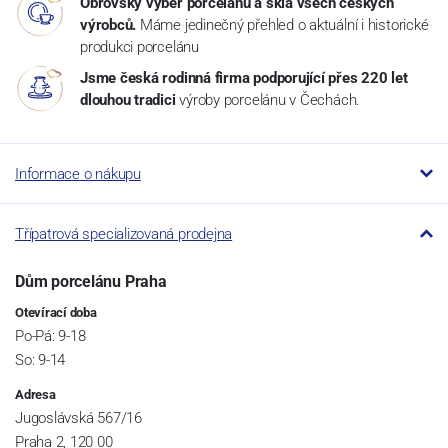
Obrovský výběr porcelánu a skla všech českých
výrobců.
Máme jedinečný přehled o aktuální i historické
produkci porcelánu
Jsme česká rodinná firma podporující přes 220 let
dlouhou tradici
výroby porcelánu v Čechách.
Informace o nákupu
Třípatrová specializovaná prodejna
Dům porcelánu Praha
Otevírací doba
Po-Pá: 9-18
So: 9-14
Adresa
Jugoslávská 567/16
Praha 2, 120 00