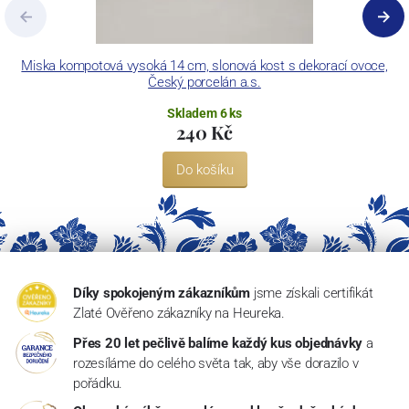
Miska kompotová vysoká 14 cm, slonová kost s dekorací ovoce,
Český porcelán a.s.
Skladem 6 ks
240 Kč
Do košíku
Díky spokojeným zákazníkům
jsme získali certifikát
Zlaté Ověřeno zákazníky na Heureka.
Přes 20 let pečlivě balíme každý kus objednávky
a
rozesíláme do celého světa tak, aby vše dorazilo v
pořádku.