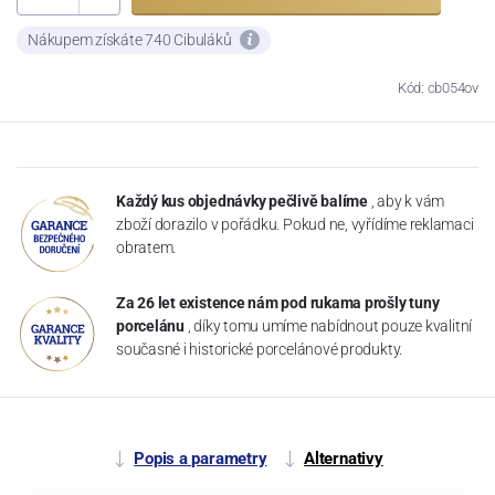
Nákupem získáte 740 Cibuláků
Kód: cb054ov
Každý kus objednávky pečlivě balíme
, aby k vám
zboží dorazilo v pořádku. Pokud ne, vyřídíme reklamaci
obratem.
Za 26 let existence nám pod rukama prošly tuny
porcelánu
, díky tomu umíme nabídnout pouze kvalitní
současné i historické porcelánové produkty.
Popis a parametry
Alternativy