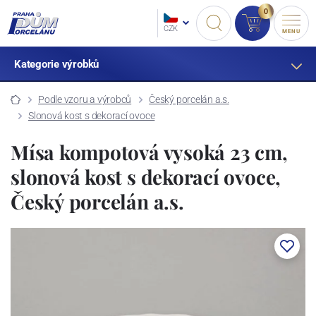
0
CZK
MENU
Kategorie výrobků
Podle vzoru a výrobců
Český porcelán a.s.
Slonová kost s dekorací ovoce
Mísa kompotová vysoká 23 cm,
slonová kost s dekorací ovoce,
Český porcelán a.s.