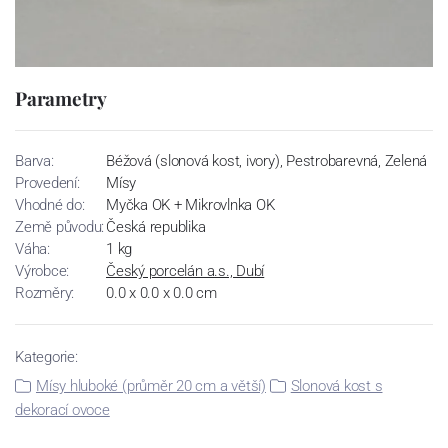
Parametry
Barva:
Béžová (slonová kost, ivory), Pestrobarevná, Zelená
Provedení:
Mísy
Vhodné do:
Myčka OK + Mikrovlnka OK
Země původu:
Česká republika
Váha:
1 kg
Výrobce:
Český porcelán a.s., Dubí
Rozměry:
0.0 x 0.0 x 0.0 cm
Kategorie:
Mísy hluboké (průměr 20 cm a větší)
Slonová kost s
dekorací ovoce