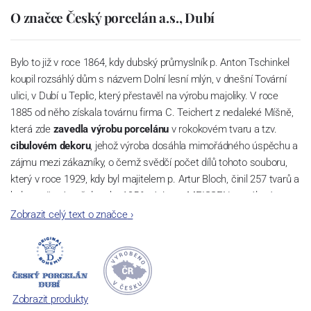
O značce Český porcelán a.s., Dubí
Bylo to již v roce 1864, kdy dubský průmyslník p. Anton Tschinkel
koupil rozsáhlý dům s názvem Dolní lesní mlýn, v dnešní Tovární
ulici, v Dubí u Teplic, který přestavěl na výrobu majoliky. V roce
1885 od něho získala továrnu firma C. Teichert z nedaleké Míšně,
která zde
zavedla výrobu porcelánu
v rokokovém tvaru a tzv.
cibulovém dekoru
, jehož výroba dosáhla mimořádného úspěchu a
zájmu mezi zákazníky, o čemž svědčí počet dílů tohoto souboru,
který v roce 1929, kdy byl majitelem p. Artur Bloch, činil 257 tvarů a
byl označován až do roku 1956 nápisem MEISSEN v oválovém
rámečku.
Zobrazit celý text o značce
›
Dnes, kdy čtete tento úvod, nese firma název
Český porcelán
a
počet jeho dílů v cibulovém provedení je 850 tvarů. Tyto výrobky
jsou garantovány Asociací sklářského a keramického průmyslu
České republiky jako „
Český výrobek
“.
Zobrazit produkty