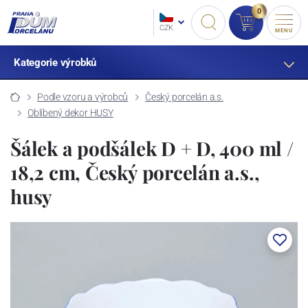
0
CZK
MENU
Kategorie výrobků
Podle vzoru a výrobců
Český porcelán a.s.
Oblíbený dekor HUSY
Šálek a podšálek D + D, 400 ml /
18,2 cm, Český porcelán a.s.,
husy