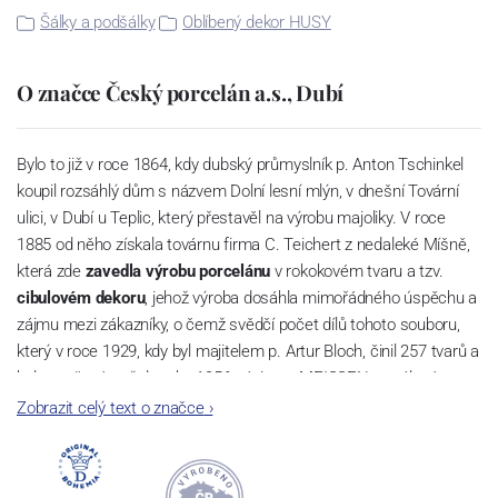
Šálky a podšálky
Oblíbený dekor HUSY
O značce Český porcelán a.s., Dubí
Bylo to již v roce 1864, kdy dubský průmyslník p. Anton Tschinkel
koupil rozsáhlý dům s názvem Dolní lesní mlýn, v dnešní Tovární
ulici, v Dubí u Teplic, který přestavěl na výrobu majoliky. V roce
1885 od něho získala továrnu firma C. Teichert z nedaleké Míšně,
která zde
zavedla výrobu porcelánu
v rokokovém tvaru a tzv.
cibulovém dekoru
, jehož výroba dosáhla mimořádného úspěchu a
zájmu mezi zákazníky, o čemž svědčí počet dílů tohoto souboru,
který v roce 1929, kdy byl majitelem p. Artur Bloch, činil 257 tvarů a
byl označován až do roku 1956 nápisem MEISSEN v oválovém
rámečku.
Zobrazit celý text o značce
›
Dnes, kdy čtete tento úvod, nese firma název
Český porcelán
a
počet jeho dílů v cibulovém provedení je 850 tvarů. Tyto výrobky