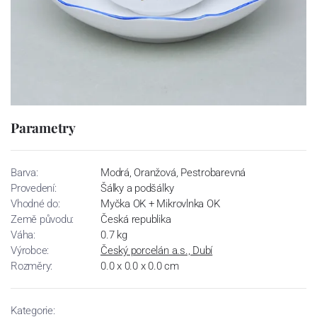
Parametry
Barva:
Modrá, Oranžová, Pestrobarevná
Provedení:
Šálky a podšálky
Vhodné do:
Myčka OK + Mikrovlnka OK
Země původu:
Česká republika
Váha:
0.7 kg
Výrobce:
Český porcelán a.s., Dubí
Rozměry:
0.0 x 0.0 x 0.0 cm
Kategorie: