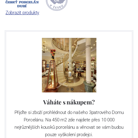
jsou garantovány Asociací sklářského a keramického průmyslu
České republiky jako „
Český výrobek
“.
Zobrazit produkty
Váháte s nákupem?
Přijďte si zboží prohlédnout do našeho 3patrového Domu
Porcelánu. Na 450 m2 zde najdete přes 10 000
nejrůznějších kousků porcelánu a věnovat se vám budou
pouze vyškolení prodejci.