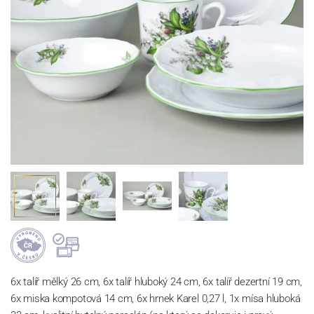
6x talíř mělký 26 cm, 6x talíř hluboký 24 cm, 6x talíř dezertní 19 cm,
6x miska kompotová 14 cm, 6x hrnek Karel 0,27 l, 1x mísa hluboká