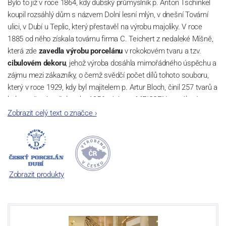
Bylo to již v roce 1864, kdy dubský průmyslník p. Anton Tschinkel
koupil rozsáhlý dům s názvem Dolní lesní mlýn, v dnešní Tovární
ulici, v Dubí u Teplic, který přestavěl na výrobu majoliky. V roce
1885 od něho získala továrnu firma C. Teichert z nedaleké Míšně,
která zde
zavedla výrobu porcelánu
v rokokovém tvaru a tzv.
cibulovém dekoru
, jehož výroba dosáhla mimořádného úspěchu a
zájmu mezi zákazníky, o čemž svědčí počet dílů tohoto souboru,
který v roce 1929, kdy byl majitelem p. Artur Bloch, činil 257 tvarů a
byl označován až do roku 1956 nápisem MEISSEN v oválovém
rámečku.
Zobrazit celý text o značce
›
Dnes, kdy čtete tento úvod, nese firma název
Český porcelán
a
počet jeho dílů v cibulovém provedení je 850 tvarů. Tyto výrobky
jsou garantovány Asociací sklářského a keramického průmyslu
České republiky jako „
Český výrobek
“.
Zobrazit produkty