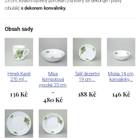
23 cm, kvalitní bytelný porcelán (na který se dekoruje i pravý
cibulák)
s dekorem konvalinky.
Obsah sady
Hrnek Karel
Mísa
Talíř dezertní
Miska 14 cm,
270 ml,…
kompotová
19 cm,…
konvalinky,…
vysoká 23 cm,
…
136 Kč
188 Kč
146 Kč
480 Kč