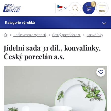
0
CZK
MENU
Kategorie výrobků
Podle vzoru a výrobců
Český porcelán a.s.
Konvalinky
Jídelní sada 31 díl., konvalinky,
Český porcelán a.s.