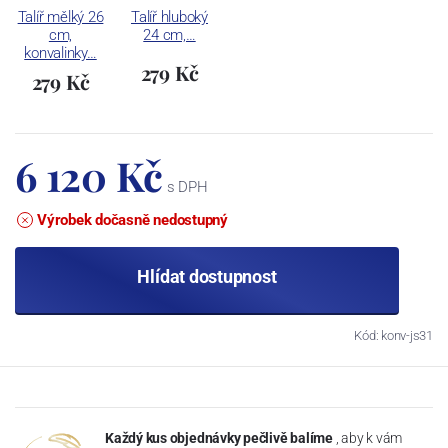
Talíř mělký 26
Talíř hluboký
cm,
24 cm,…
konvalinky…
279 Kč
279 Kč
6 120 Kč
s DPH
Výrobek dočasně nedostupný
Hlídat dostupnost
Kód: konv-js31
Každý kus objednávky pečlivě balíme
, aby k vám