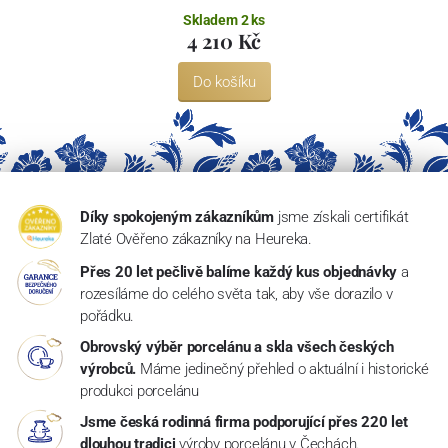
Skladem 2 ks
4 210 Kč
Do košíku
Díky spokojeným zákazníkům
jsme získali certifikát
Zlaté Ověřeno zákazníky na Heureka.
Přes 20 let pečlivě balíme každý kus objednávky
a
rozesíláme do celého světa tak, aby vše dorazilo v
pořádku.
Obrovský výběr porcelánu a skla všech českých
výrobců.
Máme jedinečný přehled o aktuální i historické
produkci porcelánu
Jsme česká rodinná firma podporující přes 220 let
dlouhou tradici
výroby porcelánu v Čechách.