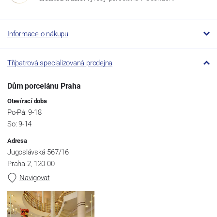
Informace o nákupu
Třípatrová specializovaná prodejna
Dům porcelánu Praha
Otevírací doba
Po-Pá: 9-18
So: 9-14
Adresa
Jugoslávská 567/16
Praha 2, 120 00
Navigovat