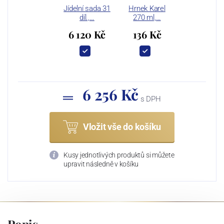
Jídelní sada 31
Hrnek Karel
díl.,…
270 ml,…
6 120 Kč
136 Kč
6 256 Kč
s DPH
Vložit vše do košíku
Kusy jednotlivých produktů si můžete
upravit následně v košíku
Popis