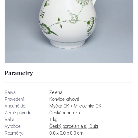
Parametry
Barva:
Zelená
Provedení:
Konvice kávové
Vhodné do:
Myčka OK + Mikrovlnka OK
Země původu:
Česká republika
Váha:
1 kg
Výrobce:
Český porcelán a.s., Dubí
Rozměry:
0.0 x 0.0 x 0.0 cm