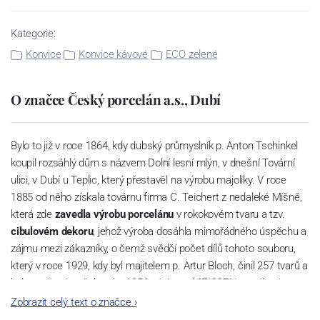
Kategorie:
Konvice
Konvice kávové
ECO zelené
O značce Český porcelán a.s., Dubí
Bylo to již v roce 1864, kdy dubský průmyslník p. Anton Tschinkel
koupil rozsáhlý dům s názvem Dolní lesní mlýn, v dnešní Tovární
ulici, v Dubí u Teplic, který přestavěl na výrobu majoliky. V roce
1885 od něho získala továrnu firma C. Teichert z nedaleké Míšně,
která zde
zavedla výrobu porcelánu
v rokokovém tvaru a tzv.
cibulovém dekoru
, jehož výroba dosáhla mimořádného úspěchu a
zájmu mezi zákazníky, o čemž svědčí počet dílů tohoto souboru,
který v roce 1929, kdy byl majitelem p. Artur Bloch, činil 257 tvarů a
byl označován až do roku 1956 nápisem MEISSEN v oválovém
rámečku.
Zobrazit celý text o značce
›