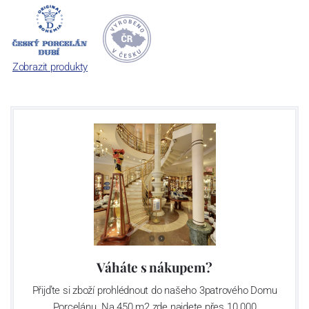
Dnes, kdy čtete tento úvod, nese firma název
Český porcelán
a
počet jeho dílů v cibulovém provedení je 850 tvarů. Tyto výrobky
jsou garantovány Asociací sklářského a keramického průmyslu
České republiky jako „
Český výrobek
“.
Zobrazit produkty
Váháte s nákupem?
Přijďte si zboží prohlédnout do našeho 3patrového Domu
Porcelánu. Na 450 m2 zde najdete přes 10 000