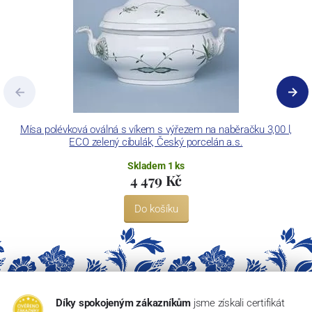
Mísa polévková oválná s víkem s výřezem na naběračku 3,00 l,
ECO zelený cibulák, Český porcelán a.s.
Skladem 1 ks
4 479 Kč
Do košíku
Díky spokojeným zákazníkům
jsme získali certifikát