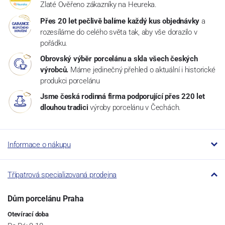
Zlaté Ověřeno zákazníky na Heureka.
Přes 20 let pečlivě balíme každý kus objednávky
a
rozesíláme do celého světa tak, aby vše dorazilo v
pořádku.
Obrovský výběr porcelánu a skla všech českých
výrobců.
Máme jedinečný přehled o aktuální i historické
produkci porcelánu
Jsme česká rodinná firma podporující přes 220 let
dlouhou tradici
výroby porcelánu v Čechách.
Informace o nákupu
Třípatrová specializovaná prodejna
Dům porcelánu Praha
Otevírací doba