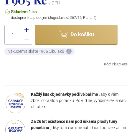
s DPH
Skladem 1 ks
dostupné i na prodejně (Jugoslávská 567/16, Praha 2)
Do košíku
Nákupem získáte 1905 Cibuláků
Kód: cb025eze
Každý kus objednávky pečlivě balíme
, aby k vám
zboží dorazilo v pořádku. Pokud ne, vyřídíme reklamaci
obratem.
Za 26 let existence nám pod rukama prošly tuny
porcelánu
, díky tomu umíme nabídnout pouze kvalitní