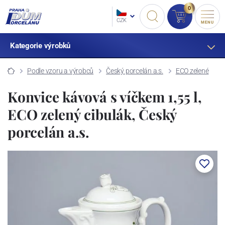
0
CZK
MENU
Kategorie výrobků
Podle vzoru a výrobců
Český porcelán a.s.
ECO zelené
Konvice kávová s víčkem 1,55 l,
ECO zelený cibulák, Český
porcelán a.s.