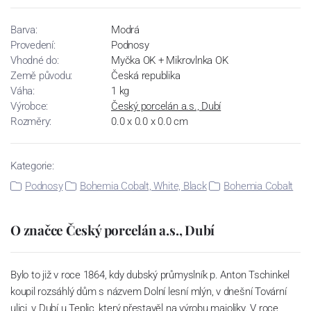
Barva:
Modrá
Provedení:
Podnosy
Vhodné do:
Myčka OK + Mikrovlnka OK
Země původu:
Česká republika
Váha:
1 kg
Výrobce:
Český porcelán a.s., Dubí
Rozměry:
0.0 x 0.0 x 0.0 cm
Kategorie:
Podnosy
Bohemia Cobalt, White, Black
Bohemia Cobalt
O značce Český porcelán a.s., Dubí
Bylo to již v roce 1864, kdy dubský průmyslník p. Anton Tschinkel
koupil rozsáhlý dům s názvem Dolní lesní mlýn, v dnešní Tovární
ulici, v Dubí u Teplic, který přestavěl na výrobu majoliky. V roce