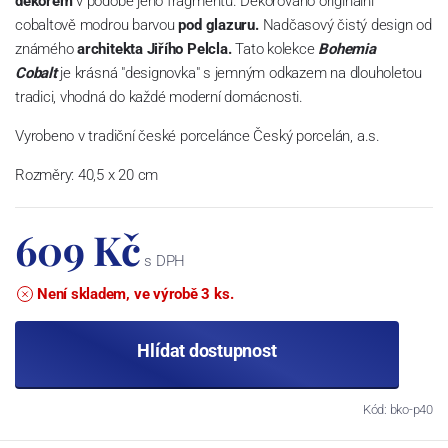
dekorem
v podobě jeho fragmentů. Dekorováno originální
cobaltově modrou barvou
pod glazuru.
Nadčasový čistý design od
známého
architekta Jiřího Pelcla.
Tato kolekce
Bohemia
Cobalt
je krásná "designovka" s jemným odkazem na dlouholetou
tradici, vhodná do každé moderní domácnosti.
Vyrobeno v tradiční české porcelánce Český porcelán, a.s.
Rozměry: 40,5 x 20 cm
609 Kč
s DPH
Není skladem, ve výrobě 3 ks.
Hlídat dostupnost
Kód: bko-p40