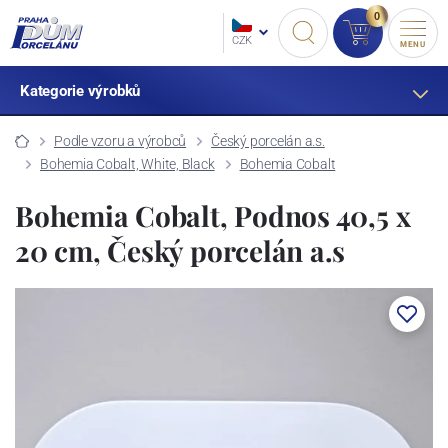
0
CZK
MENU
Kategorie výrobků
Podle vzoru a výrobců
Český porcelán a.s.
Bohemia Cobalt, White, Black
Bohemia Cobalt
Bohemia Cobalt, Podnos 40,5 x
20 cm, Český porcelán a.s