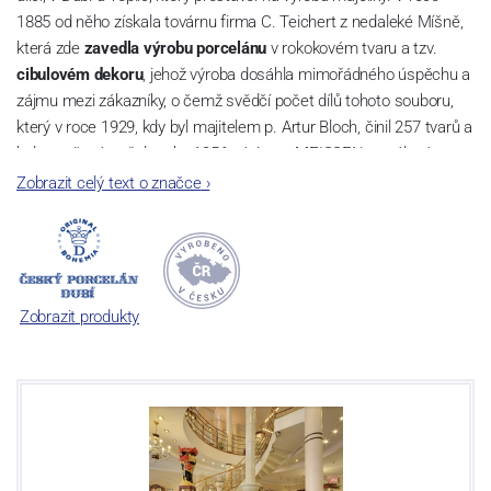
1885 od něho získala továrnu firma C. Teichert z nedaleké Míšně,
která zde
zavedla výrobu porcelánu
v rokokovém tvaru a tzv.
cibulovém dekoru
, jehož výroba dosáhla mimořádného úspěchu a
zájmu mezi zákazníky, o čemž svědčí počet dílů tohoto souboru,
který v roce 1929, kdy byl majitelem p. Artur Bloch, činil 257 tvarů a
byl označován až do roku 1956 nápisem MEISSEN v oválovém
rámečku.
Zobrazit celý text o značce
›
Dnes, kdy čtete tento úvod, nese firma název
Český porcelán
a
počet jeho dílů v cibulovém provedení je 850 tvarů. Tyto výrobky
jsou garantovány Asociací sklářského a keramického průmyslu
České republiky jako „
Český výrobek
“.
Zobrazit produkty