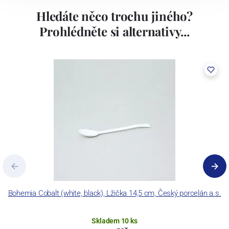
Hledáte něco trochu jiného?
Prohlédněte si alternativy...
Bohemia Cobalt (white, black), Lžička 14,5 cm, Český porcelán a.s.
Skladem 10 ks