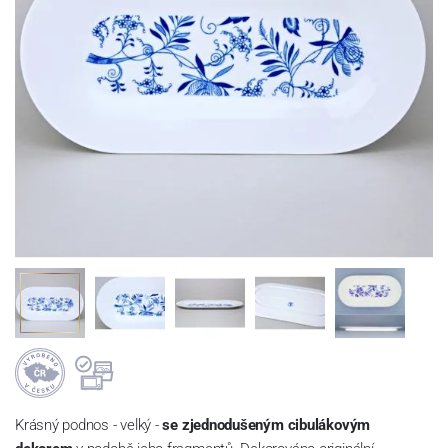
Krásný podnos - velký -
se zjednodušeným cibulákovým