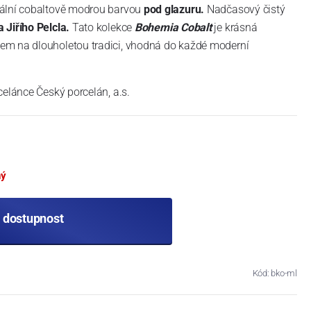
nální cobaltově modrou barvou
pod glazuru.
Nadčasový čistý
a Jiřího Pelcla.
Tato kolekce
Bohemia Cobalt
je krásná
em na dlouholetou tradici, vhodná do každé moderní
celánce Český porcelán, a.s.
ný
t dostupnost
Kód: bko-ml