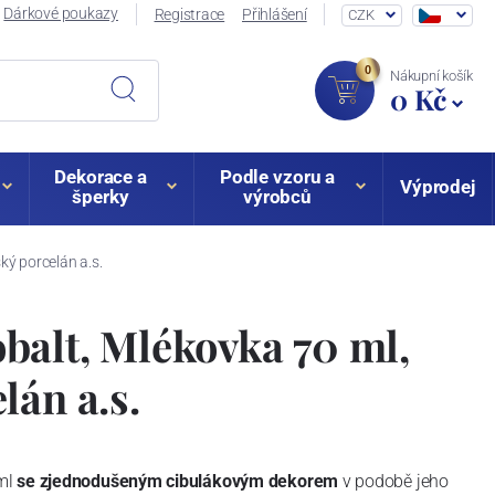
Dárkové poukazy
Registrace
Přihlášení
CZK
0
Nákupní košík
0 Kč
Dekorace a
Podle vzoru a
Výprodej
šperky
výrobců
ký porcelán a.s.
alt, Mlékovka 70 ml,
lán a.s.
ml
se zjednodušeným cibulákovým dekorem
v podobě jeho