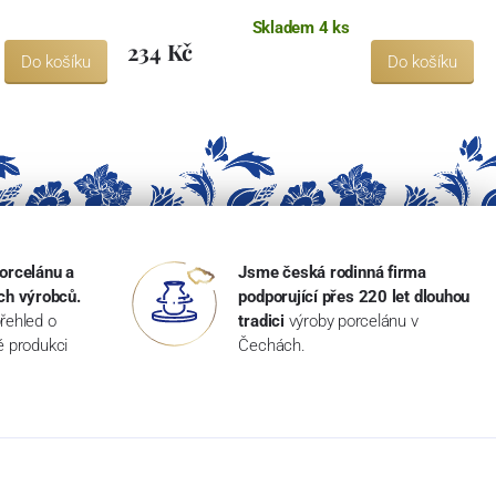
Skladem 4 ks
234 Kč
Do košíku
Do košíku
orcelánu a
Jsme česká rodinná firma
ch výrobců.
podporující přes 220 let dlouhou
řehled o
tradici
výroby porcelánu v
ké produkci
Čechách.