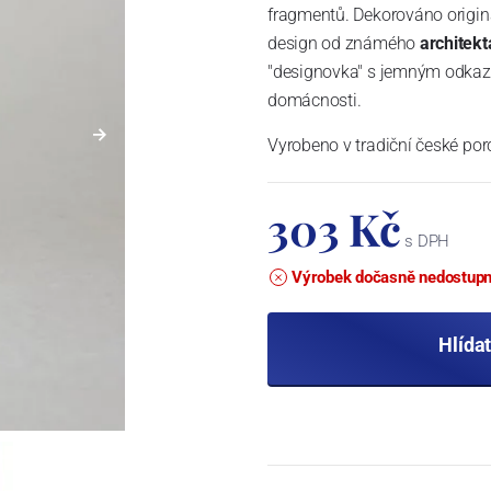
fragmentů. Dekorováno origi
design od známého
architekt
"designovka" s jemným odkaz
domácnosti.
Vyrobeno v tradiční české por
303 Kč
s DPH
Výrobek dočasně nedostup
Hlída