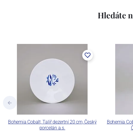
Hledáte n
Bohemia Cobalt, Talíř dezertní 20 cm, Český
Bohemia Coba
porcelán a.s.
Č