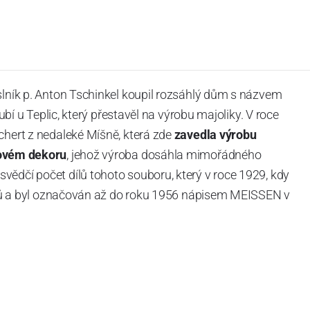
slník p. Anton Tschinkel koupil rozsáhlý dům s názvem
Dubí u Teplic, který přestavěl na výrobu majoliky. V roce
chert z nedaleké Míšně, která zde
zavedla výrobu
ovém dekoru
, jehož výroba dosáhla mimořádného
vědčí počet dílů tohoto souboru, který v roce 1929, kdy
tvarů a byl označován až do roku 1956 nápisem MEISSEN v
ázev
Český porcelán
a počet jeho dílů v cibulovém
u garantovány Asociací sklářského a keramického
obek
“.