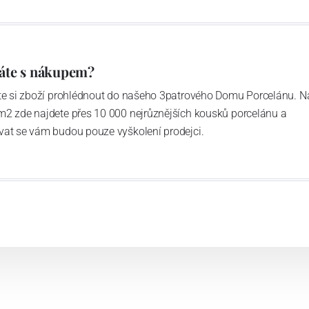
áte s nákupem?
ďte si zboží prohlédnout do našeho 3patrového Domu Porcelánu. N
m2 zde najdete přes 10 000 nejrůznějších kousků porcelánu a
vat se vám budou pouze vyškolení prodejci.