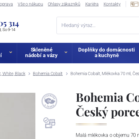
oprava
Vše o nákupu
Ohlasy zákazníků
Kariéra
Kontakty
05 314
, So 9-14
Skleněné
Doplňky do domácnosti
í
nádobí a vázy
a kuchyně
, White, Black
Bohemia Cobalt
Bohemia Cobalt, Mlékovka 70 ml, Čes
Bohemia Cob
Český porce
Malá mlékovka o objemu 70 