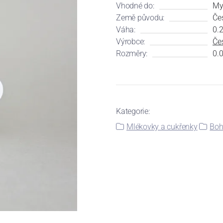
Vhodné do:
My
Země původu:
Če
Váha:
0.2
Výrobce:
Čes
Rozměry:
0.0
Kategorie:
Mlékovky a cukřenky
Boh