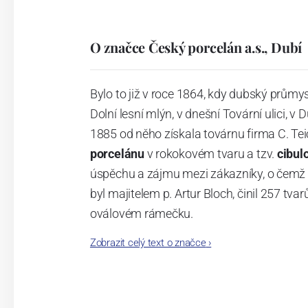
O značce Český porcelán a.s., Dubí
Bylo to již v roce 1864, kdy dubský průmy
Dolní lesní mlýn, v dnešní Tovární ulici, v 
1885 od něho získala továrnu firma C. Tei
porcelánu
v rokokovém tvaru a tzv.
cibul
úspěchu a zájmu mezi zákazníky, o čemž s
byl majitelem p. Artur Bloch, činil 257 
oválovém rámečku.
Zobrazit celý text o značce
›
Dnes, kdy čtete tento úvod, nese firma n
provedení je 850 tvarů. Tyto výrobky jso
průmyslu České republiky jako „
Český výr