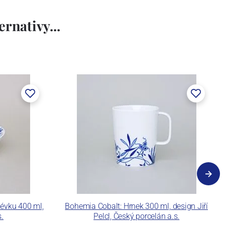
rnativy...
évku 400 ml,
Bohemia Cobalt: Hrnek 300 ml, design Jiří
s.
Pelcl, Český porcelán a.s.