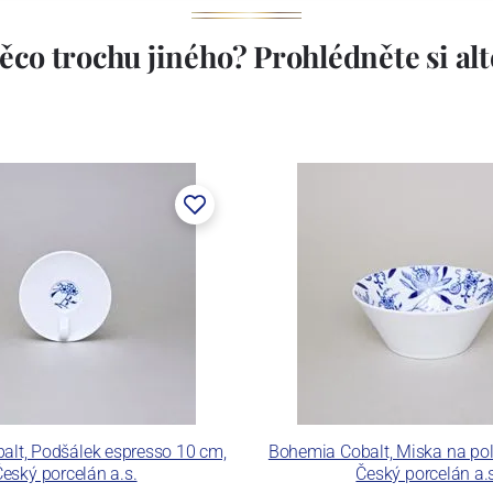
ěco trochu jiného? Prohlédněte si alte
lt, Podšálek espresso 10 cm,
Bohemia Cobalt, Miska na pol
eský porcelán a.s.
Český porcelán a.