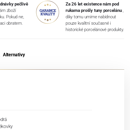
dnávky pečlivě
Za 26 let existence nám pod
vám zboží
rukama prošly tuny porcelánu
,
dku. Pokud ne,
díky tomu umíme nabídnout
aci obratem.
pouze kvalitní současné i
historické porcelánové produkty.
Alternativy
drá
ékovky