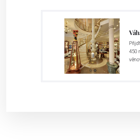
Váh
Přij
450 
věno