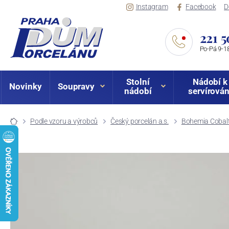
Instagram
Facebook
D
221 5
Po-Pá 9-18
Stolní
Nádobí k
Novinky
Soupravy
nádobí
servírován
Podle vzoru a výrobců
Český porcelán a.s.
Bohemia Cobalt