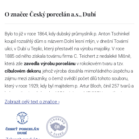
O značce Český porcelán a.s., Dubí
Bylo to již v roce 1864, kdy dubský průmyslník p. Anton Tschinkel
koupil rozsáhlý dům s názvem Dolní lesní mlýn, v dnešní Tovární
ulici, v Dubí u Teplic, který přestavěl na výrobu majoliky. V roce
1885 od něho získala továrnu firma C. Teichert z nedaleké Míšně,
která zde
zavedla výrobu porcelánu
v rokokovém tvaru a tzv.
cibulovém dekoru
, jehož výroba dosáhla mimořádného úspěchu a
zájmu mezi zákazníky, o čemž svědčí počet dílů tohoto souboru,
který v roce 1929, kdy byl majitelem p. Artur Bloch, činil 257 tvarů a
byl označován až do roku 1956 nápisem MEISSEN v oválovém
rámečku.
Zobrazit celý text o značce
›
Dnes, kdy čtete tento úvod, nese firma název
Český porcelán
a
počet jeho dílů v cibulovém provedení je 850 tvarů. Tyto výrobky
jsou garantovány Asociací sklářského a keramického průmyslu
České republiky jako „
Český výrobek
“.