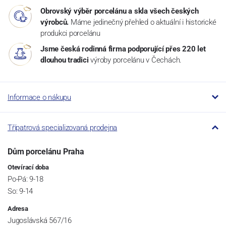
Obrovský výběr porcelánu a skla všech českých
výrobců.
Máme jedinečný přehled o aktuální i historické
produkci porcelánu
Jsme česká rodinná firma podporující přes 220 let
dlouhou tradici
výroby porcelánu v Čechách.
Informace o nákupu
Třípatrová specializovaná prodejna
Dům porcelánu Praha
Otevírací doba
Po-Pá: 9-18
So: 9-14
Adresa
Jugoslávská 567/16