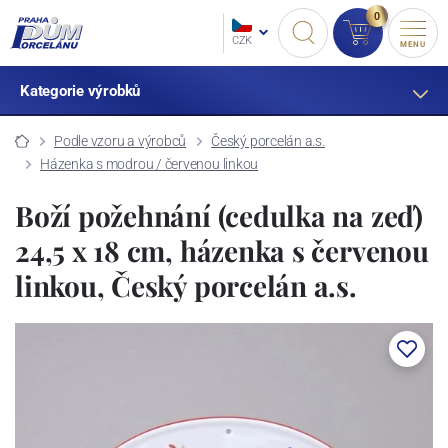
0
CZK
MENU
Kategorie výrobků
Podle vzoru a výrobců
Český porcelán a.s.
Házenka s modrou / červenou linkou
Boží požehnání (cedulka na zeď)
24,5 x 18 cm, házenka s červenou
linkou, Český porcelán a.s.