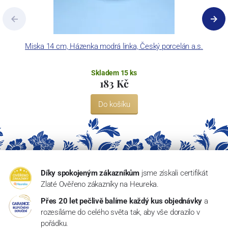
Miska 14 cm, Házenka modrá linka, Český porcelán a.s.
Skladem 15 ks
183 Kč
Do košíku
Díky spokojeným zákazníkům
jsme získali certifikát
Zlaté Ověřeno zákazníky na Heureka.
Přes 20 let pečlivě balíme každý kus objednávky
a
rozesíláme do celého světa tak, aby vše dorazilo v
pořádku.