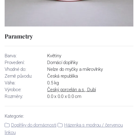
Parametry
Barva:
Květiny
Provedení:
Domácí doplňky
Vhodné do:
Nelze do myčky a mikrovlnky
Země původu:
Česká republika
Váha:
0.5 kg
Výrobce:
Český porcelán a.s., Dubí
Rozměry:
0.0 x 0.0 x 0.0 cm
Kategorie:
Doplňky do domácnosti
Házenka s modrou / červenou
linkou