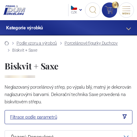
0
CZK
MENU
Kategorie výrobků
Podle vzoru a výrobců
Porcelánové figurky Duchcov
Biskvit + Saxe
Biskvit + Saxe
Neglazovaný porcelánový střep, po výpalu bílý, matný je dekorován
naglazurovými barvami. Dekorační technika Saxe provedená na
biskvitovém střepu.
Filtrace podle parametrů