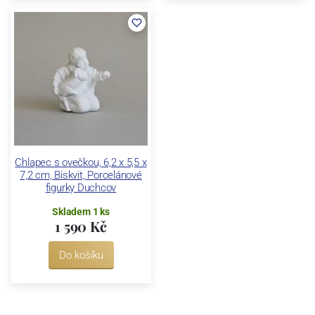
Chlapec s ovečkou, 6,2 x 5,5 x
7,2 cm, Biskvit, Porcelánové
figurky Duchcov
Skladem 1 ks
1 590 Kč
Do košíku