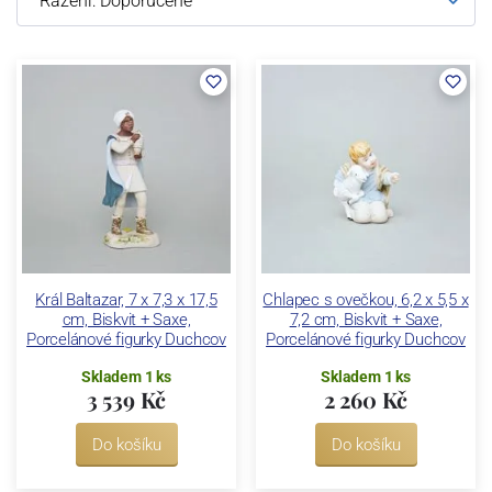
Král Baltazar, 7 x 7,3 x 17,5
Chlapec s ovečkou, 6,2 x 5,5 x
cm, Biskvit + Saxe,
7,2 cm, Biskvit + Saxe,
Porcelánové figurky Duchcov
Porcelánové figurky Duchcov
Skladem 1 ks
Skladem 1 ks
3 539 Kč
2 260 Kč
Do košíku
Do košíku