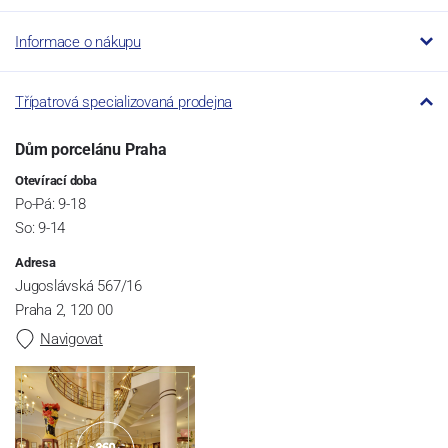
Informace o nákupu
Třípatrová specializovaná prodejna
Dům porcelánu Praha
Otevírací doba
Po-Pá: 9-18
So: 9-14
Adresa
Jugoslávská 567/16
Praha 2, 120 00
Navigovat