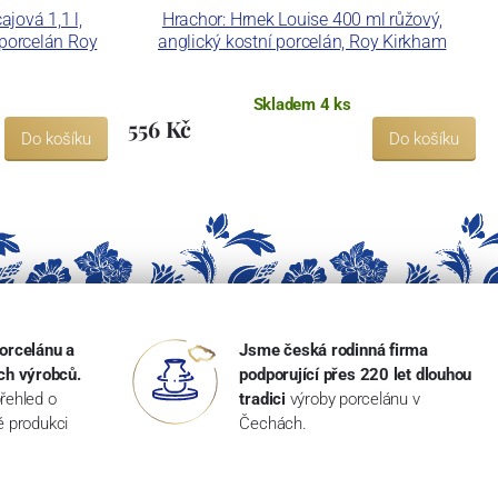
jová 1,1 l,
Hrachor: Hrnek Louise 400 ml růžový,
 porcelán Roy
anglický kostní porcelán, Roy Kirkham
Skladem 4 ks
556 Kč
Do košíku
Do košíku
orcelánu a
Jsme česká rodinná firma
ch výrobců.
podporující přes 220 let dlouhou
řehled o
tradici
výroby porcelánu v
ké produkci
Čechách.