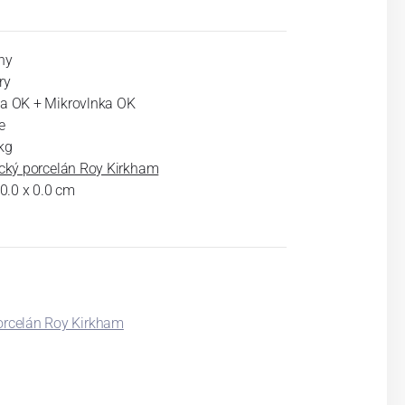
ny
ry
a OK + Mikrovlnka OK
e
kg
cký porcelán Roy Kirkham
 0.0 x 0.0 cm
porcelán Roy Kirkham