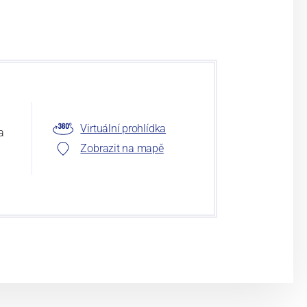
Virtuální prohlídka
a
Zobrazit na mapě