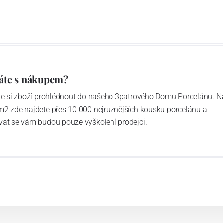
áte s nákupem?
ďte si zboží prohlédnout do našeho 3patrového Domu Porcelánu. N
m2 zde najdete přes 10 000 nejrůznějších kousků porcelánu a
vat se vám budou pouze vyškolení prodejci.