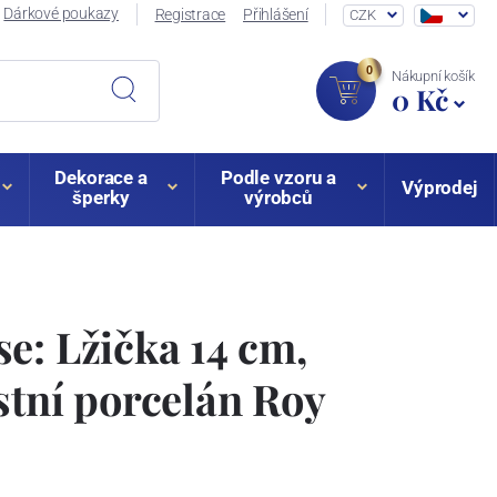
Dárkové poukazy
Registrace
Přihlášení
CZK
0
Nákupní košík
0 Kč
Dekorace a
Podle vzoru a
Výprodej
šperky
výrobců
e: Lžička 14 cm,
stní porcelán Roy