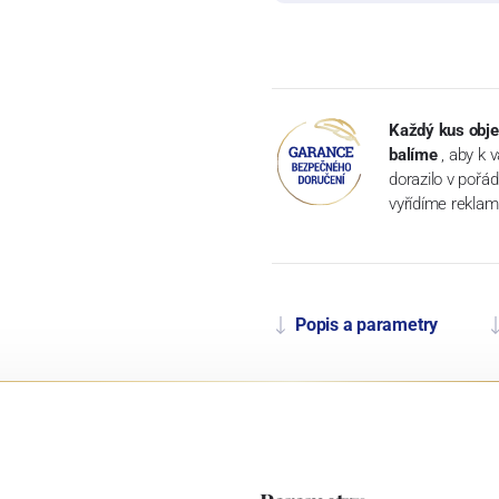
Každý kus obje
balíme
, aby k 
dorazilo v pořá
vyřídíme reklam
Popis a parametry