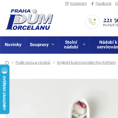
Instagram
Facebook
D
221 5
Po-Pá 9-18
Stolní
Nádobí k
Novinky
Soupravy
nádobí
servírován
Podle vzoru a výrobců
Anglický kostní porcelán Roy Kirkham