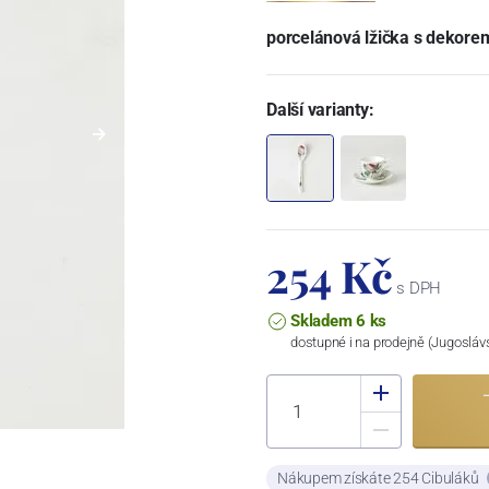
porcelánová lžička s dekore
Další varianty:
254 Kč
s DPH
Skladem 6 ks
dostupné i na prodejně (Jugosláv
Nákupem získáte 254 Cibuláků