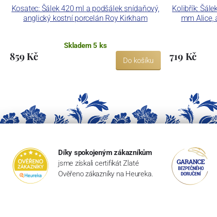
Kosatec: Šálek 420 ml a podšálek snídaňový,
Kolibřík: Šál
anglický kostní porcelán Roy Kirkham
mm Alice, 
Skladem 5 ks
859 Kč
719 Kč
Do košíku
Díky spokojeným zákazníkům
jsme získali certifikát Zlaté
Ověřeno zákazníky na Heureka.