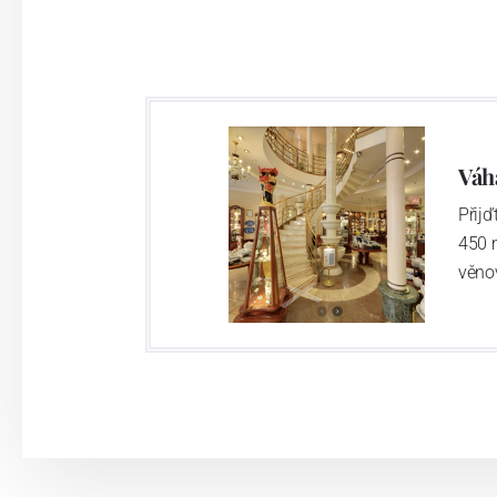
Váh
Přij
450 
věno