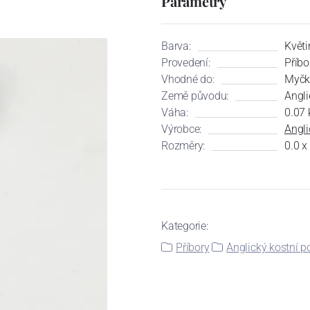
Parametry
Barva:
Květi
Provedení:
Příbo
Vhodné do:
Myčk
Země původu:
Angli
Váha:
0.07 
Výrobce:
Angli
Rozměry:
0.0 x
Kategorie:
Příbory
Anglický kostní 