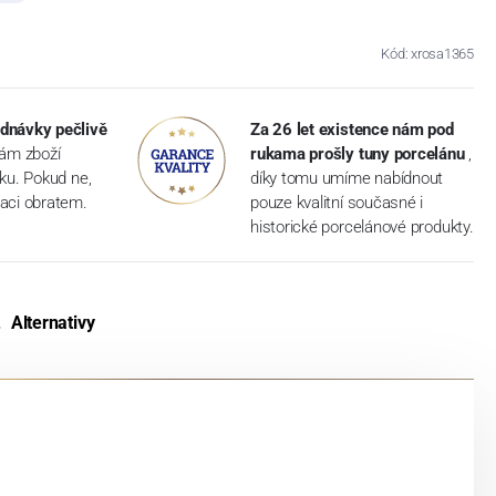
Kód: xrosa1365
dnávky pečlivě
Za 26 let existence nám pod
vám zboží
rukama prošly tuny porcelánu
,
dku. Pokud ne,
díky tomu umíme nabídnout
aci obratem.
pouze kvalitní současné i
historické porcelánové produkty.
Alternativy