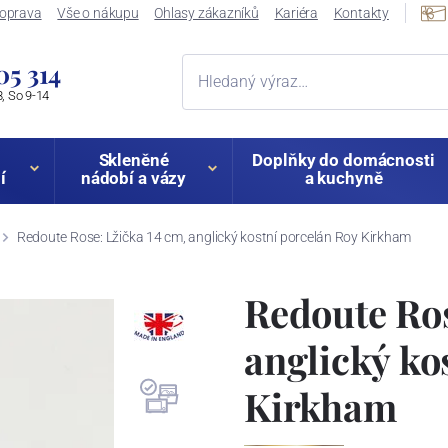
oprava
Vše o nákupu
Ohlasy zákazníků
Kariéra
Kontakty
05 314
, So 9-14
Skleněné
Doplňky do domácnosti
í
nádobí a vázy
a kuchyně
Redoute Rose: Lžička 14 cm, anglický kostní porcelán Roy Kirkham
Redoute Ros
anglický ko
Kirkham