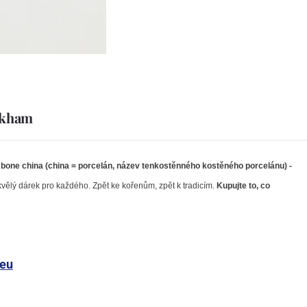
irkham
e bone china (china = porcelán, název tenkostěnného kostěného porcelánu) -
kvělý dárek pro každého. Zpět ke kořenům, zpět k tradicím.
Kupujte to, co
deu