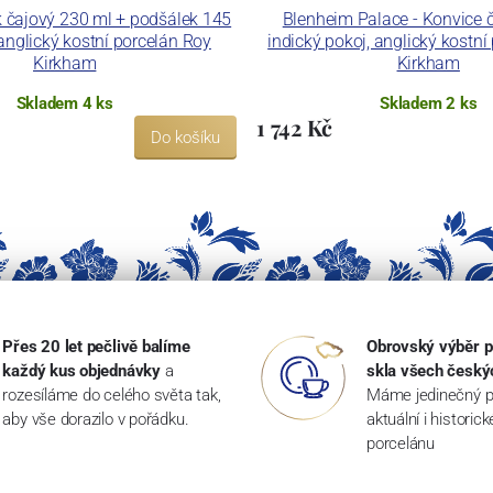
ek čajový 230 ml + podšálek 145
Blenheim Palace - Konvice ča
anglický kostní porcelán Roy
indický pokoj, anglický kostní
Kirkham
Kirkham
Skladem 4 ks
Skladem 2 ks
1 742 Kč
Do košíku
Přes 20 let pečlivě balíme
Obrovský výběr p
každý kus objednávky
a
skla všech český
rozesíláme do celého světa tak,
Máme jedinečný p
aby vše dorazilo v pořádku.
aktuální i historic
porcelánu