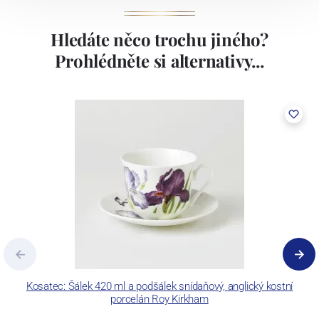
Hledáte něco trochu jiného?
Prohlédněte si alternativy...
Kosatec: Šálek 420 ml a podšálek snídaňový, anglický kostní
porcelán Roy Kirkham