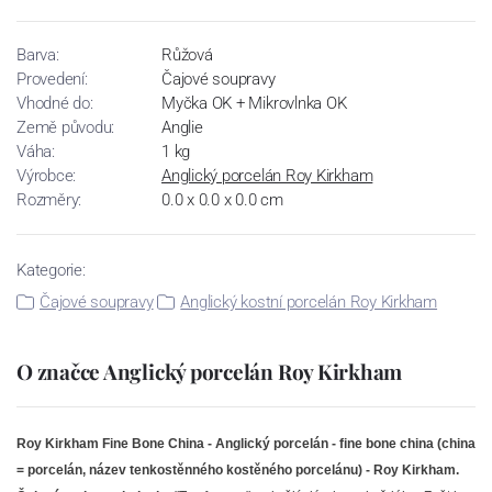
Barva:
Růžová
Provedení:
Čajové soupravy
Vhodné do:
Myčka OK + Mikrovlnka OK
Země původu:
Anglie
Váha:
1 kg
Výrobce:
Anglický porcelán Roy Kirkham
Rozměry:
0.0 x 0.0 x 0.0 cm
Kategorie:
Čajové soupravy
Anglický kostní porcelán Roy Kirkham
O značce Anglický porcelán Roy Kirkham
Roy Kirkham Fine Bone China -
Anglický porcelán - fine bone china (china
= porcelán, název tenkostěnného kostěného porcelánu) - Roy Kirkham.