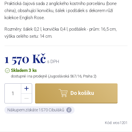
Praktická čajová sada z anglického kostního porcelánu (bone
china), obsahující konvičku, šálek i podšálek s dekorem růží
kolekce English Rose.
Rozměry: šálek 0,2 l, konvička 0,4 l, podšálek - prům: 16,5 cm,
výška celého setu: 14 cm.
1 570 Kč
s DPH
Skladem 3 ks
dostupné i na prodejně (Jugoslávská 567/16, Praha 2)
Do košíku
Nákupem získáte 1570 Cibuláků
Kód: xros1201