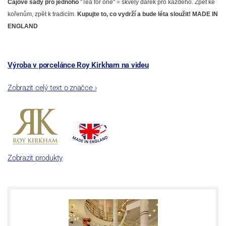
Čajové sady pro jednoho
"Tea for one" = skvělý dárek pro každého. Zpět ke
kořenům, zpět k tradicím.
Kupujte to, co vydrží a bude léta sloužit! MADE IN
ENGLAND
Výroba v porcelánce Roy Kirkham na videu
Zobrazit celý text o značce
›
Zobrazit produkty