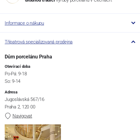
dlouhou tradici
výroby porcelánu v Čechách.
Informace o nákupu
Třípatrová specializovaná prodejna
Dům porcelánu Praha
Otevírací doba
Po-Pá: 9-18
So: 9-14
Adresa
Jugoslávská 567/16
Praha 2, 120 00
Navigovat