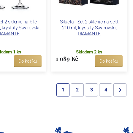
et 2 sklenic na bílé
Silueta - Set 2 sklenic na sekt
, krystaly Swarovski,
210 ml, krystaly Swarovski,
IAMANTE
DIAMANTE
ladem 1 ks
Skladem 2 ks
1 089 Kč
Do košíku
Do košíku
1
2
3
4