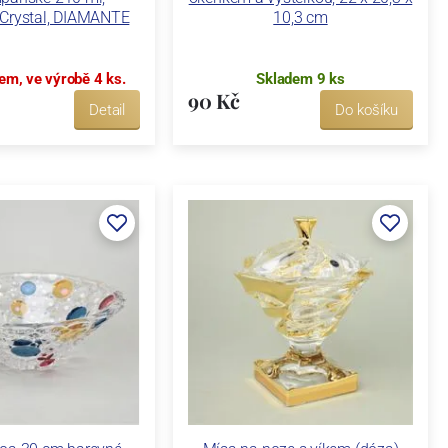
 Crystal, DIAMANTE
10,3 cm
em, ve výrobě 4 ks.
Skladem 9 ks
90 Kč
Detail
Do košíku