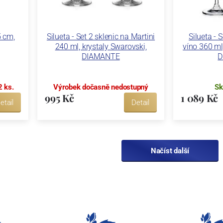
5 cm,
Silueta - Set 2 sklenic na Martini
Silueta - S
240 ml, krystaly Swarovski,
víno 360 ml
DIAMANTE
D
2 ks.
Výrobek dočasně nedostupný
Sk
995 Kč
1 089 Kč
etail
Detail
Načíst další