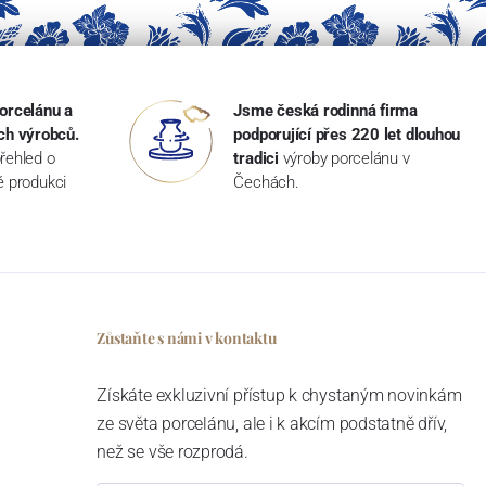
orcelánu a
Jsme česká rodinná firma
ch výrobců.
podporující přes 220 let dlouhou
řehled o
tradici
výroby porcelánu v
ké produkci
Čechách.
Zůstaňte s námi v kontaktu
Získáte exkluzivní přístup k chystaným novinkám
ze světa porcelánu, ale i k akcím podstatně dřív,
než se vše rozprodá.