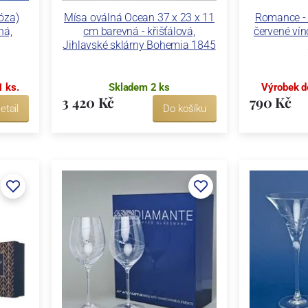
óza)
Mísa oválná Ocean 37 x 23 x 11
Romance - 
ná,
cm barevná - křišťálová,
červené vín
Jihlavské sklárny Bohemia 1845
1 ks.
Skladem 2 ks
Výrobek d
3 420 Kč
790 Kč
etail
Do košíku