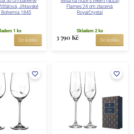
boa 30 cm barevné
Mísa na noze s víkem (dóza)
řišťálová, Jihlavské
Flames 24 cm zlacená,
y Bohemia 1845
RoyalCrystal
ladem 1 ks
Skladem 2 ks
3 790 Kč
Do košíku
Do košíku