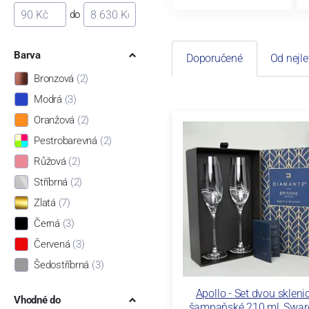
do
Barva
Doporučené
Od nejle
Bronzová
(2)
Modrá
(3)
Oranžová
(2)
Pestrobarevná
(2)
Růžová
(2)
Stříbrná
(2)
Zlatá
(7)
Černá
(3)
Červená
(3)
Šedostříbrná
(3)
Apollo - Set dvou skleni
Vhodné do
šampaňské 210 ml, Swar