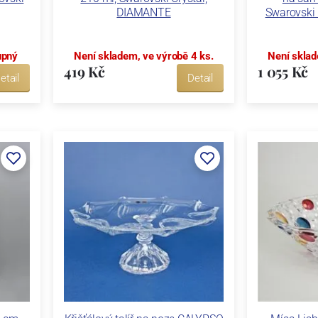
DIAMANTE
Swarovski
upný
Není skladem, ve výrobě 4 ks.
Není sklad
419 Kč
1 055 Kč
etail
Detail