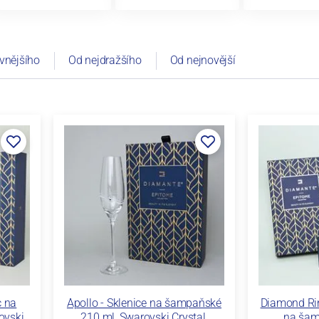
vnějšího
Od nejdražšího
Od nejnovější
c na
Apollo - Sklenice na šampaňské
Diamond Rin
ovski
210 ml, Swarovski Crystal,
na šam