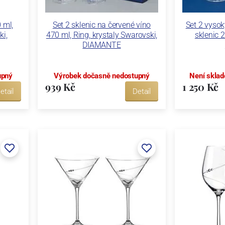
 ml,
Set 2 sklenic na červené víno
Set 2 vysok
ki,
470 ml, Ring, krystaly Swarovski,
sklenic 
DIAMANTE
upný
Výrobek dočasně nedostupný
Není sklad
939 Kč
1 250 Kč
etail
Detail