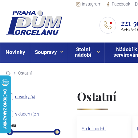
Instagram
Facebook
D
221 5
Po-Pá 9-18
Stolní
Nádobí k
Novinky
Soupravy
nádobí
servírován
Ostatní
Ostatní
novinky
(4)
skladem
(27)
Cena
Stolní nádobí