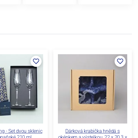
g - Set dvou sklenic
Dárková krabička hnědá s
paňské 210 ml,
okénkem a výstelkou, 22 x 20,3 x