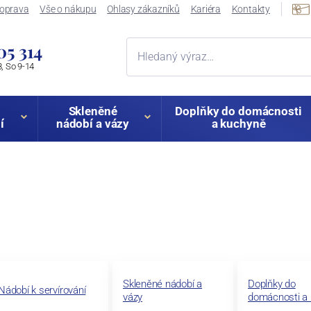
oprava
Vše o nákupu
Ohlasy zákazníků
Kariéra
Kontakty
05 314
, So 9-14
Skleněné
Doplňky do domácnosti
í
nádobí a vázy
a kuchyně
Skleněné nádobí a
Doplňky do
Nádobí k servírování
vázy
domácnosti a