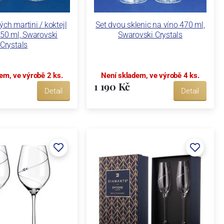
ých martini / koktejl
Set dvou sklenic na víno 470 ml,
250 ml, Swarovski
Swarovski Crystals
Crystals
em, ve výrobě 2 ks.
Není skladem, ve výrobě 4 ks.
1 190 Kč
Detail
Detail