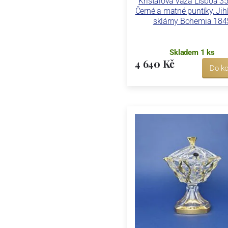
Křišťálová váza Lisboa 35
Černé a matné puntíky, Jih
sklárny Bohemia 184
Skladem 1 ks
4 640 Kč
Do ko