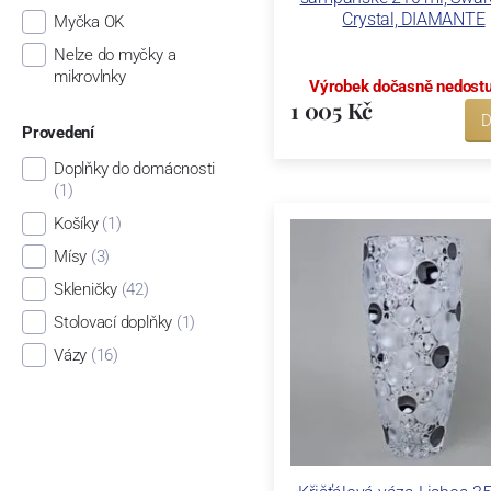
Crystal, DIAMANTE
Myčka OK
Nelze do myčky a
mikrovlnky
Výrobek dočasně nedost
1 005 Kč
D
Provedení
Doplňky do domácnosti
(1)
Košíky
(1)
Mísy
(3)
Skleničky
(42)
Stolovací doplňky
(1)
Vázy
(16)