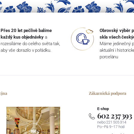
Přes 20 let pečlivě balíme
Obrovský výběr p
každý kus objednávky
a
skla všech český
rozesíláme do celého světa tak,
Máme jedinečný p
aby vše dorazilo v pořádku.
aktuální i historic
porcelánu
ejna
Zákaznická podpora
E-shop
602 237 393
nebo 221 505 314
Po–Pá 9–17 hod