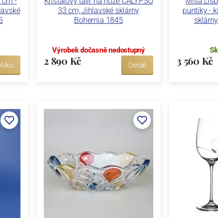
 cm -
Křišťálový talíř na noze CALYPSO
Mísa Lis
lavské
33 cm, Jihlavské sklárny
puntíky - k
5
Bohemia 1845
sklárn
Výrobek dočasně nedostupný
Sk
2 890 Kč
3 560 Kč
šíku
Detail