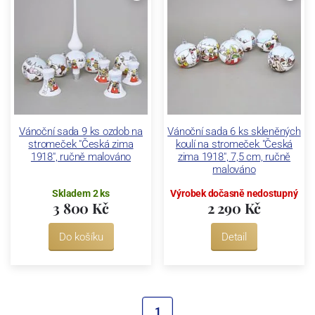
Vánoční sada 9 ks ozdob na
Vánoční sada 6 ks skleněných
stromeček "Česká zima
koulí na stromeček "Česká
1918", ručně malováno
zima 1918", 7,5 cm, ručně
malováno
Skladem 2 ks
Výrobek dočasně nedostupný
3 800 Kč
2 290 Kč
Do košíku
Detail
1