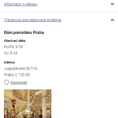
Informace o nákupu
Třípatrová specializovaná prodejna
Dům porcelánu Praha
Otevírací doba
Po-Pá: 9-18
So: 9-14
Adresa
Jugoslávská 567/16
Praha 2, 120 00
Navigovat