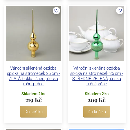
Vánoční skleněná ozdoba
Vánoční skleněná ozdoba
špička na stromeček 26 cm -
špička na stromeček 26 cm -
ZLATÁ lesklá - šneci, česká
STŘEDNĚ ZELENÁ, česká
ruční práce
ruční práce
Skladem 2 ks
Skladem 2 ks
219 Kč
209 Kč
Do košíku
Do košíku