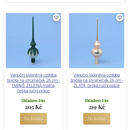
Vánoční skleněná ozdoba
Vánoční skleněná ozdoba
špička na stromeček 26 cm -
špička na stromeček 26 cm -
TMAVĚ ZELENÁ matná,
ZLATÁ, česká ruční práce
česká ruční práce
Skladem 3 ks
Skladem 2 ks
205 Kč
219 Kč
Do košíku
Do košíku